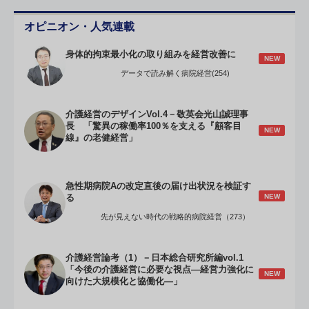
オピニオン・人気連載
身体的拘束最小化の取り組みを経営改善に
NEW
データで読み解く病院経営(254)
介護経営のデザインVol.4－敬英会光山誠理事
長 「驚異の稼働率100％を支える『顧客目
NEW
線』の老健経営」
急性期病院Aの改定直後の届け出状況を検証す
NEW
る
先が見えない時代の戦略的病院経営（273）
介護経営論考（1）－日本総合研究所編vol.1
「今後の介護経営に必要な視点―経営力強化に
NEW
向けた大規模化と協働化―」