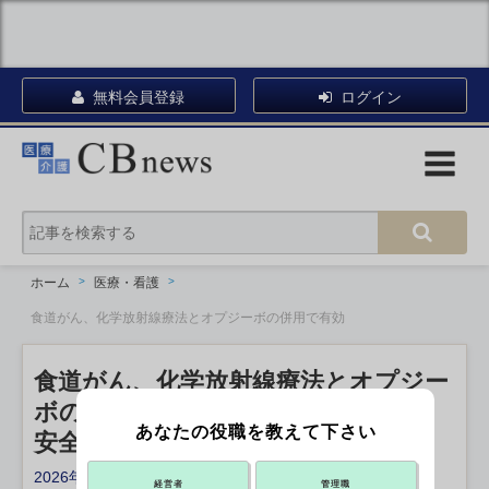
無料会員登録
ログイン
ホーム
医療・看護
食道がん、化学放射線療法とオプジーボの併用で有効
食道がん、化学放射線療法とオプジー
ボの併用で有効
あなたの役職を教えて下さい
安全性も確認 京大病院など
2026年01月20日 15:00
経営者
管理職