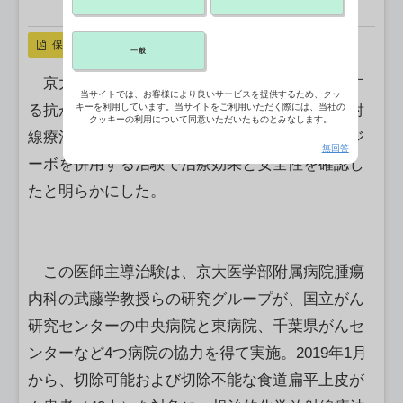
X ポスト
リンクをコピー
保存
一般
京大医学部附属病院は、食道がんの患者に対す
当サイトでは、お客様により良いサービスを提供するため、クッ
る抗がん剤と放射線治療を組み合わせた化学放射
キーを利用しています。当サイトをご利用いただく際には、当社の
クッキーの利用について同意いただいたものとみなします。
線療法に、免疫チェックポイント阻害薬のオプジ
無回答
ーボを併用する治験で治療効果と安全性を確認し
たと明らかにした。
この医師主導治験は、京大医学部附属病院腫瘍
内科の武藤学教授らの研究グループが、国立がん
研究センターの中央病院と東病院、千葉県がんセ
ンターなど4つ病院の協力を得て実施。2019年1月
から、切除可能および切除不能な食道扁平上皮が