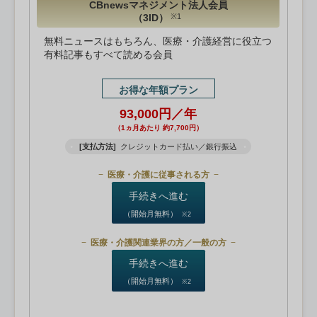
CBnewsマネジメント法人会員
（3ID）
※1
無料ニュースはもちろん、医療・介護経営に役立つ
有料記事もすべて読める会員
お得な年額プラン
93,000円／年
（1ヵ月あたり 約7,700円）
[支払方法]
クレジットカード払い／銀行振込
医療・介護に従事される方
手続きへ進む
（開始月無料）
※2
医療・介護関連業界の方／一般の方
手続きへ進む
（開始月無料）
※2