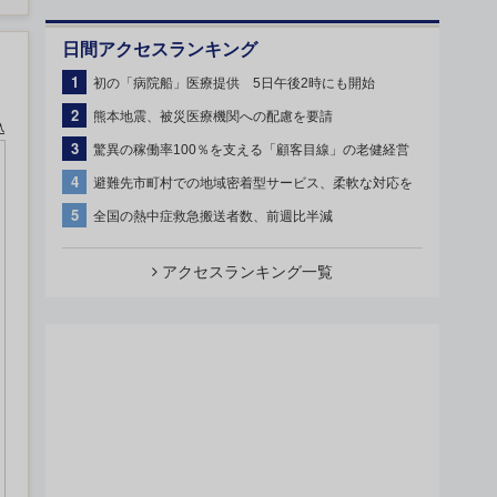
日間アクセスランキング
1
初の「病院船」医療提供 5日午後2時にも開始
2
熊本地震、被災医療機関への配慮を要請
込
3
驚異の稼働率100％を支える「顧客目線」の老健経営
4
避難先市町村での地域密着型サービス、柔軟な対応を
5
全国の熱中症救急搬送者数、前週比半減
アクセスランキング一覧