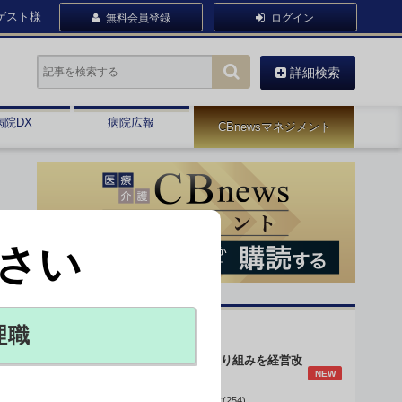
ゲスト様
無料会員登録
ログイン
詳細検索
病院DX
病院広報
CBnewsマネジメント
さい
オピニオン・人気連載
理職
身体的拘束最小化の取り組みを経営改
NEW
善に
データで読み解く病院経営(254)