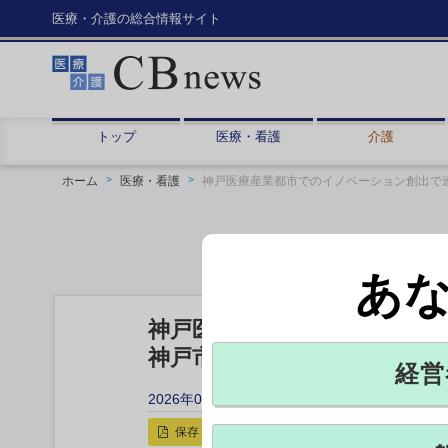
医療・介護の総合情報サイト
トップ
医療・看護
介護
ホーム
医療・看護
神戸医療産業都市でのイノベーション創出で
あ
神戸医療産業都市でのイノベ
神戸市や理化学研など7者が
経営
2026年01月21日 11:40
保存
印刷用