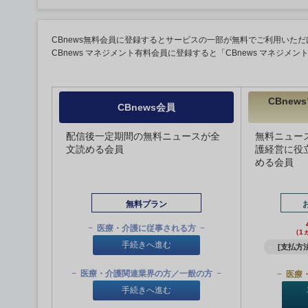
CBnews無料会員に登録するとサービスの一部が無料でご利用いただ
CBnews マネジメント有料会員に登録すると「CBnews マネジメ
CBne
CBnews会員
配信後一定期間の無料ニュースが全
無料ニュー
文読める会員
護経営に役
める会員
無料プラン
医療・介護に従事される方
（1
手続きへ進む
[支払方法
医療・介護関連業界の方／一般の方
医療
手続きへ進む