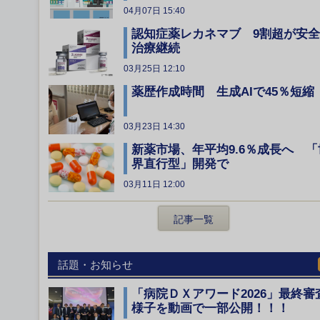
04月07日 15:40
認知症薬レカネマブ 9割超が安
治療継続
03月25日 12:10
薬歴作成時間 生成AIで45％短縮
03月23日 14:30
新薬市場、年平均9.6％成長へ 「
界直行型」開発で
03月11日 12:00
記事一覧
話題・お知らせ
「病院ＤＸアワード2026」最終審
様子を動画で一部公開！！！