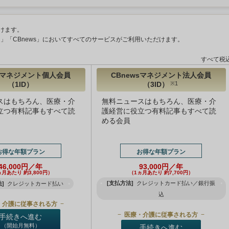
けます。
ント」「CBnews」においてすべてのサービスがご利用いただけます。
すべて税
wsマネジメント個人会員
CBnewsマネジメント法人会員
（1ID）
（3ID）
※1
スはもちろん、医療・介
無料ニュースはもちろん、医療・介
立つ有料記事もすべて読
護経営に役立つ有料記事もすべて読
める会員
お得な年額プラン
お得な年額プラン
46,000円／年
93,000円／年
ヵ月あたり 約3,800円）
（1ヵ月あたり 約7,700円）
[支払方法]
クレジットカード払い／銀行振
]
クレジットカード払い
込
・介護に従事される方
医療・介護に従事される方
手続きへ進む
（開始月無料）
手続きへ進む