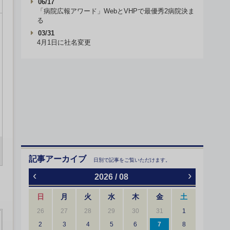
06/17
「病院広報アワード」WebとVHPで最優秀2病院決ま
る
03/31
4月1日に社名変更
記事アーカイブ
日別で記事をご覧いただけます。
‹
›
2026 / 08
日
月
火
水
木
金
土
26
27
28
29
30
31
1
2
3
4
5
6
7
8