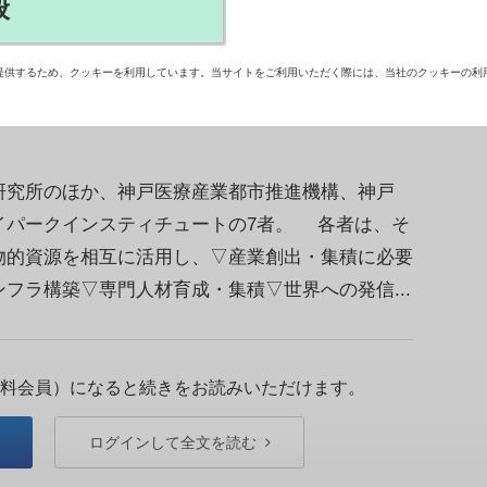
般
日、国内最大級のバイオメディカルクラスターであ
ンの創出に向けた連携協定を締結した。各者が協力
提供するため、クッキーを利用しています。当サイトをご利用いただく際には、当社のクッキーの利
ションを促進するエコシステムの構築を目指す。
究所のほか、神戸医療産業都市推進機構、神戸
イパークインスティチュートの7者。 各者は、そ
物的資源を相互に活用し、▽産業創出・集積に必要
フラ構築▽専門人材育成・集積▽世界への発信...
料会員）になると続きをお読みいただけます。
ログインして全文を読む