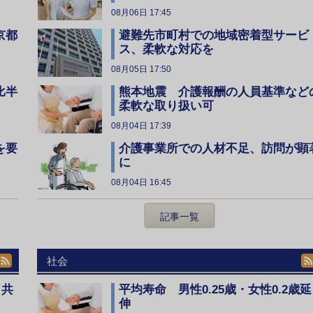
08月06日 17:45
京都
避難先市町村での地域密着型サービ
ス、柔軟な対応を
08月05日 17:50
比半
熊本地震 介護報酬の人員基準など
柔軟な取り扱い可
08月04日 17:39
を要
介護事業所での人材不足、訪問が顕
に
08月04日 16:45
記事一覧
社会
、共
平均寿命 男性0.25歳・女性0.2歳延
伸