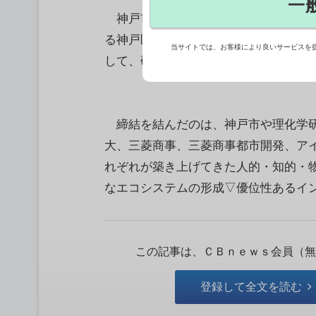
一
神戸市や理化学研究所など7者は20
る神戸医療産業都市でのイノベーショ
当サイトでは、お客様により良いサービスを
して、研究での交流・連携やイノベー
締結を結んだのは、神戸市や理化学研
大、三菱商事、三菱商事都市開発、ア
れぞれが築き上げてきた人的・知的・
なエコシステムの形成▽優位性あるイン
この記事は、ＣＢｎｅｗｓ会員（無
登録して全文を読む