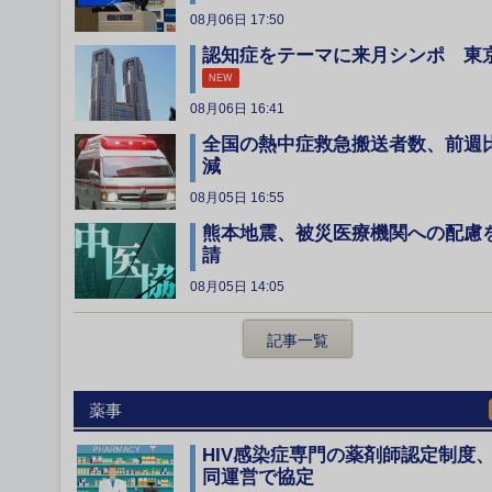
08月06日 17:50
認知症をテーマに来月シンポ 東
NEW
08月06日 16:41
全国の熱中症救急搬送者数、前週
減
08月05日 16:55
熊本地震、被災医療機関への配慮
請
08月05日 14:05
記事一覧
薬事
HIV感染症専門の薬剤師認定制度
同運営で協定