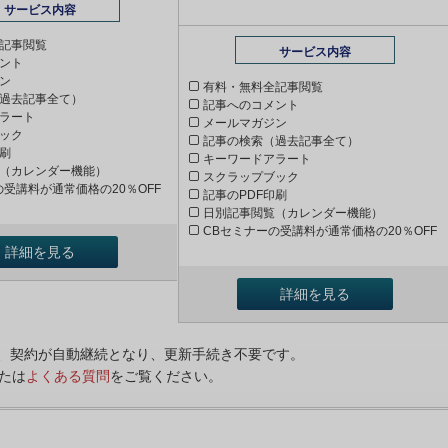
サービス内容
記事閲覧
サービス内容
ント
ン
有料・無料全記事閲覧
過去記事全て）
記事へのコメント
ラート
メールマガジン
ック
記事の検索（過去記事全て）
印刷
キーワードアラート
（カレンダー機能）
スクラップブック
の受講料が通常価格の20％OFF
記事のPDF印刷
日別記事閲覧（カレンダー機能）
CBセミナーの受講料が通常価格の20％OFF
詳細を見る
詳細を見る
ンは、契約が自動継続となり、更新手続き不要です。
たは
よくある質問
をご覧ください。