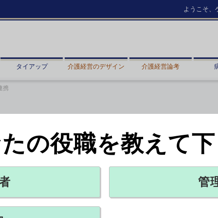
ようこそ、
タイアップ
介護経営のデザイン
介護経営論考
連携
なたの役職を教えて下
ーション創出で連携
協定締結
者
管
X ポスト
リンクをコピー