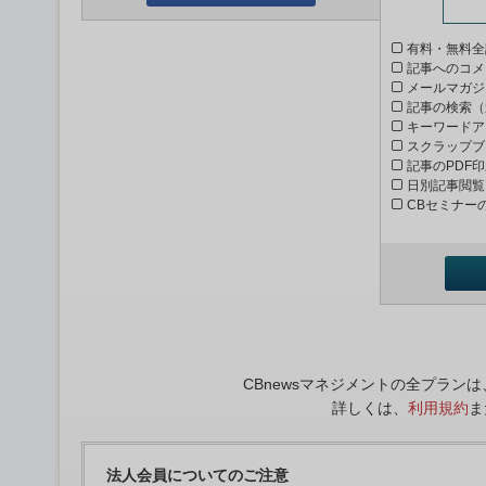
有料・無料全
記事へのコメ
メールマガジ
記事の検索（
キーワードア
スクラップブ
記事のPDF
日別記事閲覧
CBセミナー
CBnewsマネジメントの全プラ
詳しくは、
利用規約
ま
法人会員についてのご注意