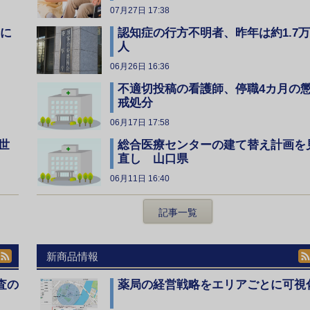
07月27日 17:38
全に
認知症の行方不明者、昨年は約1.7万
人
06月26日 16:36
不適切投稿の看護師、停職4カ月の
戒処分
06月17日 17:58
総合医療センターの建て替え計画を
世
直し 山口県
06月11日 16:40
記事一覧
新商品情報
査の
薬局の経営戦略をエリアごとに可視