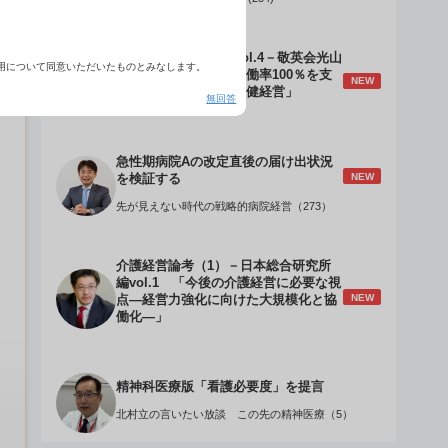
介護経営のデザインVol.4－敬英会光山
用について同意いただいたものとみなします。
誠理事長 「驚異の稼働率100％を支
NEW
える『顧客目線』の老健経営」
無回答
急性期病院Aの改定直後の届け出状況
NEW
を検証する
先が見えない時代の戦略的病院経営（273）
介護経営論考（1）－日本総合研究所
編vol.1 「今後の介護経営に必要な視
NEW
点―経営力強化に向けた大規模化と協
働化―」
精神科医療版「看護必要度」を提言
北村立の言いたい放談 この先の精神医療（5）