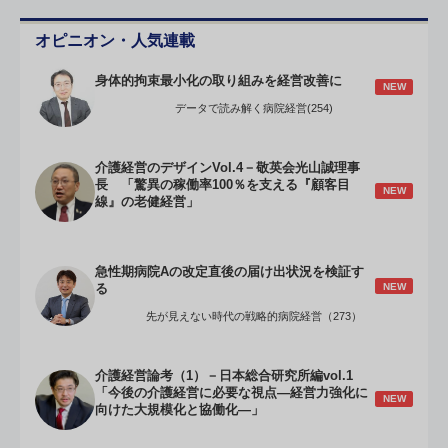
オピニオン・人気連載
身体的拘束最小化の取り組みを経営改善に
NEW
データで読み解く病院経営(254)
介護経営のデザインVol.4－敬英会光山誠理事
長 「驚異の稼働率100％を支える『顧客目
NEW
線』の老健経営」
急性期病院Aの改定直後の届け出状況を検証す
NEW
る
先が見えない時代の戦略的病院経営（273）
介護経営論考（1）－日本総合研究所編vol.1
「今後の介護経営に必要な視点―経営力強化に
NEW
向けた大規模化と協働化―」