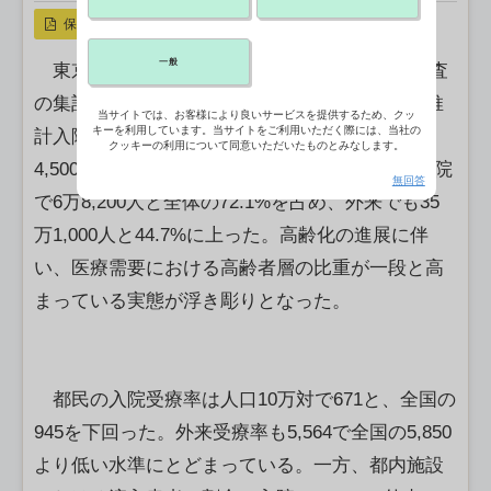
保存
一般
東京都は28日、2023年10月に実施した患者調査
の集計結果を公表した。調査日における都民の推
当サイトでは、お客様により良いサービスを提供するため、クッ
キーを利用しています。当サイトをご利用いただく際には、当社の
計入院患者数は9万4,600人、外来患者数は78万
クッキーの利用について同意いただいたものとみなします。
4,500人だった。年齢階級別では、65歳以上が入院
無回答
で6万8,200人と全体の72.1%を占め、外来でも35
万1,000人と44.7%に上った。高齢化の進展に伴
い、医療需要における高齢者層の比重が一段と高
まっている実態が浮き彫りとなった。
都民の入院受療率は人口10万対で671と、全国の
945を下回った。外来受療率も5,564で全国の5,850
より低い水準にとどまっている。一方、都内施設