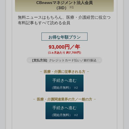
CBnewsマネジメント法人会員
（3ID）
※1
無料ニュースはもちろん、医療・介護経営に役立つ
有料記事もすべて読める会員
お得な年額プラン
93,000円／年
（1ヵ月あたり 約7,700円）
[支払方法]
クレジットカード払い／銀行振込
医療・介護に従事される方
手続きへ進む
（開始月無料）
※2
医療・介護関連業界の方／一般の方
手続きへ進む
（開始月無料）
※2