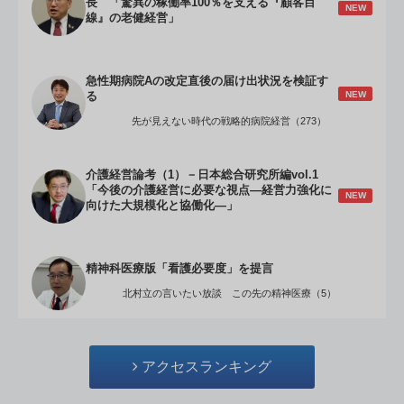
長 「驚異の稼働率100％を支える『顧客目
NEW
線』の老健経営」
急性期病院Aの改定直後の届け出状況を検証す
NEW
る
先が見えない時代の戦略的病院経営（273）
介護経営論考（1）－日本総合研究所編vol.1
「今後の介護経営に必要な視点―経営力強化に
NEW
向けた大規模化と協働化―」
精神科医療版「看護必要度」を提言
北村立の言いたい放談 この先の精神医療（5）
アクセスランキング