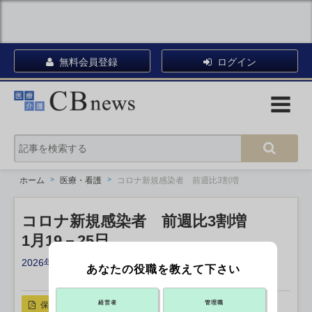
無料会員登録
ログイン
ホーム
医療・看護
コロナ新規感染者 前週比3割増
コロナ新規感染者 前週比3割増
1月19－25日
2026年01月30日 18:40
あなたの役職を教えて下さい
X ポスト
リンクをコピー
経営者
管理職
保存