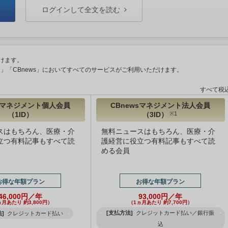
ログインして全文を読む
けます。
ント」「CBnews」においてすべてのサービスがご利用いただけます。
すべて税
wsマネジメント個人会員
CBnewsマネジメント法人会員
（1ID）
（3ID）
※1
スはもちろん、医療・介
無料ニュースはもちろん、医療・介
立つ有料記事もすべて読
護経営に役立つ有料記事もすべて読
める会員
お得な年額プラン
お得な年額プラン
46,000円／年
93,000円／年
ヵ月あたり 約3,800円）
（1ヵ月あたり 約7,700円）
[支払方法]
クレジットカード払い／銀行振
]
クレジットカード払い
込