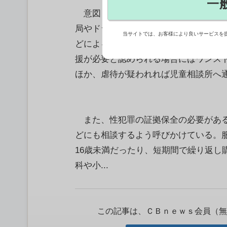
一
意図しない妊娠を防ぐ緊急避妊薬の処
局やドラッグストアで始まった。これ
当サイトでは、お客様により良いサービスを
どによる対応方法を周知。性暴力など
援が必要と認められる場合にはワンス
ほか、虐待が疑われれば児童相談所へ
また、性犯罪の証拠保全の必要がある
どにも相談するよう呼びかけている。
16歳未満だったり、短期間で繰り返し
科や小...
この記事は、ＣＢｎｅｗｓ会員（無