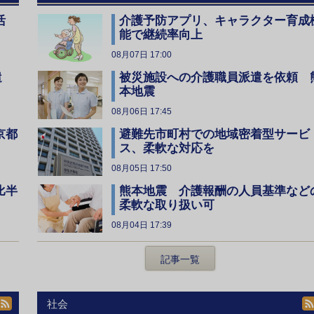
活
介護予防アプリ、キャラクター育成
能で継続率向上
08月07日 17:00
遣
被災施設への介護職員派遣を依頼 
本地震
08月06日 17:45
京都
避難先市町村での地域密着型サービ
ス、柔軟な対応を
08月05日 17:50
比半
熊本地震 介護報酬の人員基準など
柔軟な取り扱い可
08月04日 17:39
記事一覧
社会