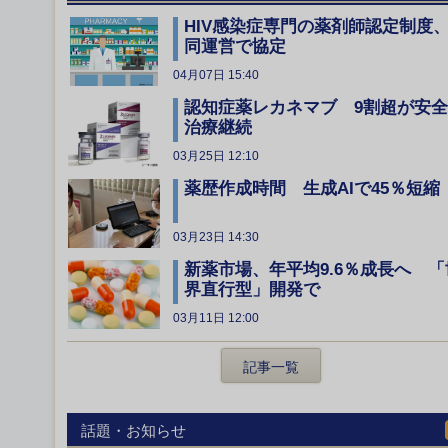
HIV感染症専門の薬剤師認定制度
同運営で協定
04月07日 15:40
認知症薬レカネマブ 9割超が安
治療継続
03月25日 12:10
薬歴作成時間 生成AIで45％短縮
03月23日 14:30
新薬市場、年平均9.6％成長へ 「
界直行型」開発で
03月11日 12:00
記事一覧
話題・お知らせ