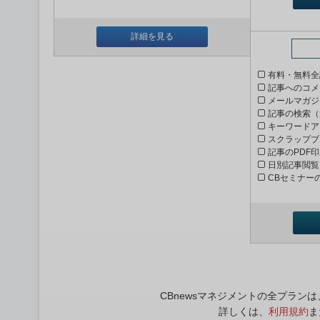
詳細を見る
有料・無料全
記事へのコメ
メールマガジ
記事の検索（
キーワードア
スクラップブ
記事のPDF
日別記事閲覧
CBセミナー
CBnewsマネジメントの全プラ
詳しくは、
利用規約
ま