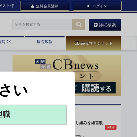
ゲスト様
無料会員登録
ログイン
詳細検索
病院DX
病院広報
CBnewsマネジメント
さい
オピニオン・人気連載
理職
身体的拘束最小化の取り組みを経営改
NEW
善に
データで読み解く病院経営(254)