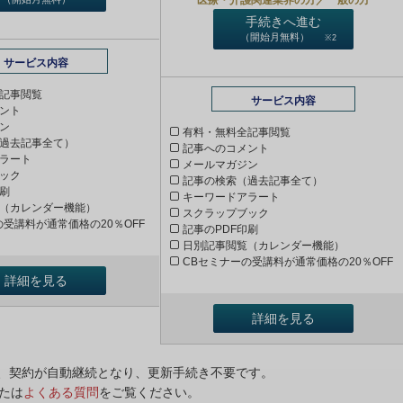
手続きへ進む
（開始月無料）
※2
サービス内容
記事閲覧
サービス内容
ント
ン
有料・無料全記事閲覧
過去記事全て）
記事へのコメント
ラート
メールマガジン
ック
記事の検索（過去記事全て）
印刷
キーワードアラート
（カレンダー機能）
スクラップブック
の受講料が通常価格の20％OFF
記事のPDF印刷
日別記事閲覧（カレンダー機能）
CBセミナーの受講料が通常価格の20％OFF
詳細を見る
詳細を見る
ンは、契約が自動継続となり、更新手続き不要です。
たは
よくある質問
をご覧ください。