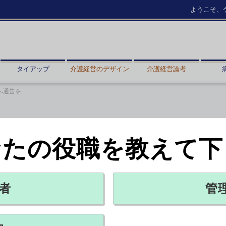
ようこそ、
タイアップ
介護経営のデザイン
介護経営論考
へ通告を
なたの役職を教えて下
なら児童相談所へ通告を
労省
者
管
X ポスト
リンクをコピー