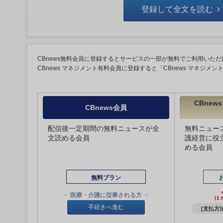
登録して全文を読む
CBnews無料会員に登録するとサービスの一部が無料でご利用いただ
CBnews マネジメント有料会員に登録すると「CBnews マネジメ
CBne
CBnews会員
配信後一定期間の無料ニュースが全
無料ニュー
文読める会員
護経営に役
める会員
無料プラン
医療・介護に従事される方
（1
手続きへ進む
[支払方法