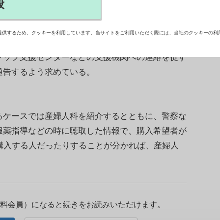
般
方箋不要の市販薬としての販売が2日、全国の薬
に先立ち厚生労働省は、販売を行う薬局・薬剤師な
提供するため、クッキーを利用しています。当サイトをご利用いただく際には、当社のクッキーの利
購入者を保護すべき相当の事由を見出し、社会的支
トップ支援センターなどの支援機関への連絡を促す
通告するよう求めている。
ケースでは産婦人科を紹介するとともに、警察な
服薬指導などの時に聴取した情報で、購入希望者が
購入する人だったりすることが分かれば、産婦人
料会員）になると続きをお読みいただけます。