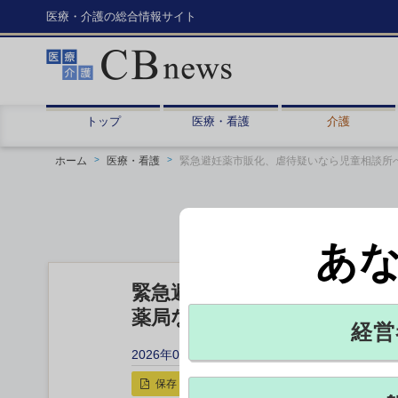
医療・介護の総合情報サイト
トップ
医療・看護
介護
ホーム
医療・看護
緊急避妊薬市販化、虐待疑いなら児童相談所
あ
緊急避妊薬市販化、虐待疑い
薬局などに対応呼びかけ 厚
経営
2026年02月03日 15:15
保存
印刷用