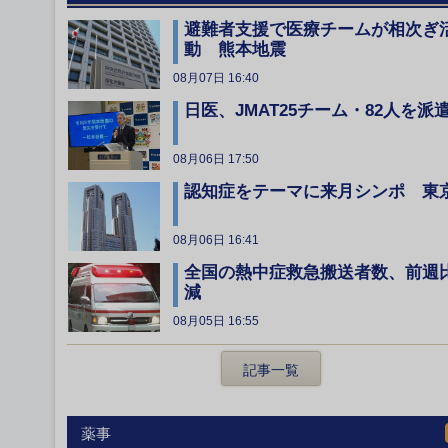
避難者支援で医療チームが相次ぎ
動 熊本地震
08月07日 16:40
日医、JMAT25チーム・82人を派
08月06日 17:50
認知症をテーマに来月シンポ 東
08月06日 16:41
全国の熱中症救急搬送者数、前週
減
08月05日 16:55
記事一覧
薬事