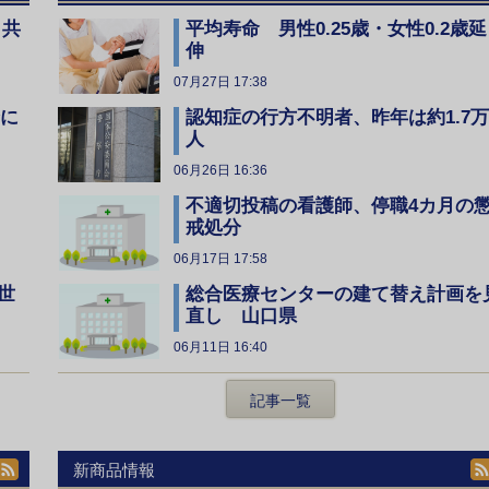
、共
平均寿命 男性0.25歳・女性0.2歳延
伸
07月27日 17:38
全に
認知症の行方不明者、昨年は約1.7万
人
06月26日 16:36
不適切投稿の看護師、停職4カ月の
戒処分
06月17日 17:58
総合医療センターの建て替え計画を
世
直し 山口県
06月11日 16:40
記事一覧
新商品情報