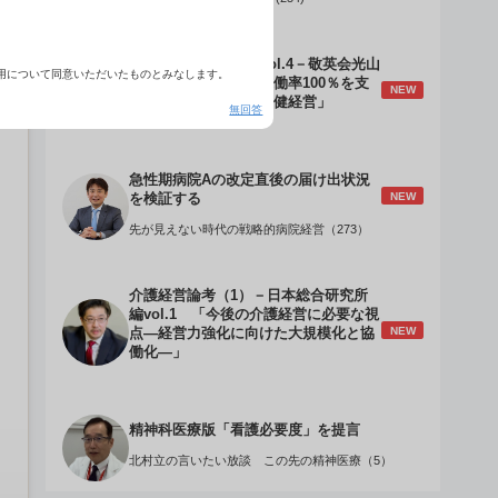
介護経営のデザインVol.4－敬英会光山
用について同意いただいたものとみなします。
誠理事長 「驚異の稼働率100％を支
NEW
える『顧客目線』の老健経営」
無回答
急性期病院Aの改定直後の届け出状況
NEW
を検証する
先が見えない時代の戦略的病院経営（273）
介護経営論考（1）－日本総合研究所
編vol.1 「今後の介護経営に必要な視
NEW
点―経営力強化に向けた大規模化と協
働化―」
精神科医療版「看護必要度」を提言
北村立の言いたい放談 この先の精神医療（5）