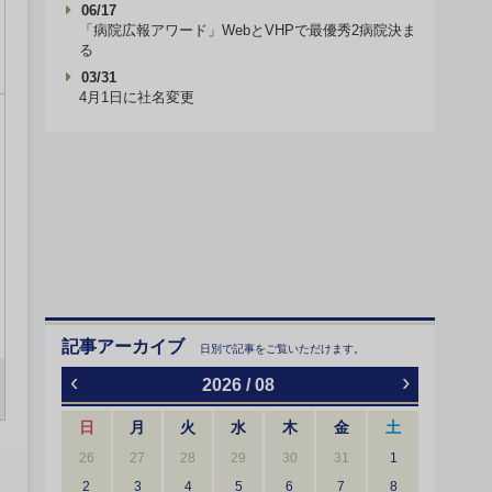
06/17
「病院広報アワード」WebとVHPで最優秀2病院決ま
る
03/31
4月1日に社名変更
記事アーカイブ
日別で記事をご覧いただけます。
‹
›
2026 / 08
日
月
火
水
木
金
土
26
27
28
29
30
31
1
2
3
4
5
6
7
8