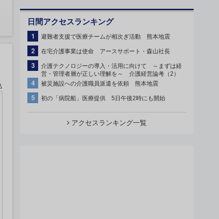
日間アクセスランキング
1
避難者支援で医療チームが相次ぎ活動 熊本地震
2
在宅介護事業は使命 アースサポート・森山社長
3
介護テクノロジーの導入・活用に向けて ～まずは経
営・管理者層が正しい理解を～ 介護経営論考（2）
4
被災施設への介護職員派遣を依頼 熊本地震
込
5
初の「病院船」医療提供 5日午後2時にも開始
アクセスランキング一覧