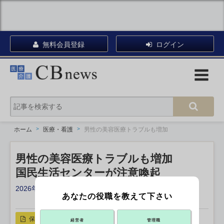
無料会員登録
ログイン
ホーム
医療・看護
男性の美容医療トラブルも増加
男性の美容医療トラブルも増加
国民生活センターが注意喚起
2026年02月04日 17:15
あなたの役職を教えて下さい
X ポスト
リンクをコピー
保存
経営者
管理職