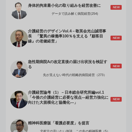
身体的拘束最小化の取り組みを経営改善に
NEW
データで読み解く病院経営(254)
介護経営のデザインVol.4－敬英会光山誠理事
長 「驚異の稼働率100％を支える『顧客目
NEW
線』の老健経営」
急性期病院Aの改定直後の届け出状況を検証す
NEW
る
先が見えない時代の戦略的病院経営（273）
介護経営論考（1）－日本総合研究所編vol.1
「今後の介護経営に必要な視点―経営力強化に
NEW
向けた大規模化と協働化―」
精神科医療版「看護必要度」を提言
北村立の言いたい放談 この先の精神医療（5）