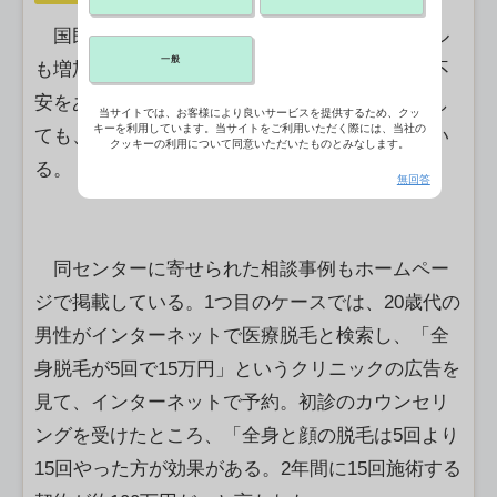
国民生活センターは、男性の美容医療トラブル
一般
も増加しているとして注意喚起を行っている。不
安をあおられたり、大幅な割引を提案されたりし
当サイトでは、お客様により良いサービスを提供するため、クッ
キーを利用しています。当サイトをご利用いただく際には、当社の
ても、即日契約・施術をしないよう呼び掛けてい
クッキーの利用について同意いただいたものとみなします。
る。
無回答
同センターに寄せられた相談事例もホームペー
ジで掲載している。1つ目のケースでは、20歳代の
男性がインターネットで医療脱毛と検索し、「全
身脱毛が5回で15万円」というクリニックの広告を
見て、インターネットで予約。初診のカウンセリ
ングを受けたところ、「全身と顔の脱毛は5回より
15回やった方が効果がある。2年間に15回施術する