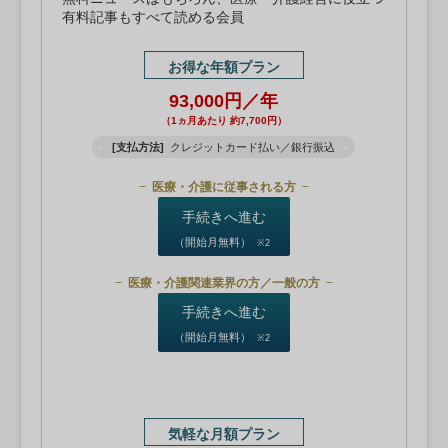
有料記事もすべて読める会員
お得な年額プラン
93,000円／年
（1ヵ月あたり 約7,700円）
[支払方法]
クレジットカード払い／銀行振込
医療・介護に従事される方
手続きへ進む
（開始月無料）
※2
医療・介護関連業界の方／一般の方
手続きへ進む
（開始月無料）
※2
気軽な月額プラン