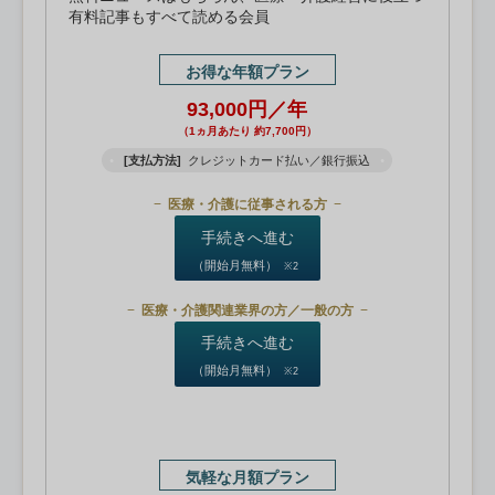
有料記事もすべて読める会員
お得な年額プラン
93,000円／年
（1ヵ月あたり 約7,700円）
[支払方法]
クレジットカード払い／銀行振込
医療・介護に従事される方
手続きへ進む
（開始月無料）
※2
医療・介護関連業界の方／一般の方
手続きへ進む
（開始月無料）
※2
気軽な月額プラン