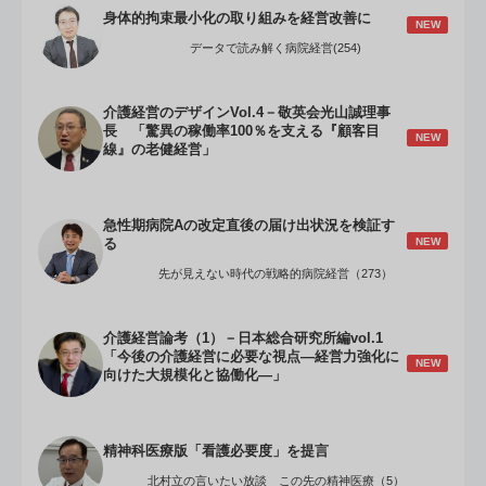
身体的拘束最小化の取り組みを経営改善に
NEW
データで読み解く病院経営(254)
介護経営のデザインVol.4－敬英会光山誠理事
長 「驚異の稼働率100％を支える『顧客目
NEW
線』の老健経営」
急性期病院Aの改定直後の届け出状況を検証す
NEW
る
先が見えない時代の戦略的病院経営（273）
介護経営論考（1）－日本総合研究所編vol.1
「今後の介護経営に必要な視点―経営力強化に
NEW
向けた大規模化と協働化―」
精神科医療版「看護必要度」を提言
北村立の言いたい放談 この先の精神医療（5）