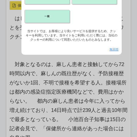
保存
一般
はしか（麻しん）の感染患者が急増しているこ
とを受け、東京都は患者と接触した人を対象にワ
当サイトでは、お客様により良いサービスを提供するため、クッ
キーを利用しています。当サイトをご利用いただく際には、当社の
クチンの緊急接種事業を 18日から 実施する。
クッキーの利用について同意いただいたものとみなします。
無回答
対象となるのは、麻しん患者と接触してから72
時間以内で、麻しんの既往歴がなく、予防接種歴
がないか1回、不明で接種を希望する人。接種場所
は都内の感染症指定医療機関などで、費用はかか
らない。 都内の麻しん患者は今年に入ってから
増え続けており、14日時点で計239人と過去10年間
で最多となっている。 小池百合子知事は15日の
記者会見で、「保健所から連絡があった場合には