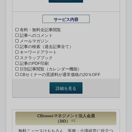
サービス内容
有料・無料全記事閲覧
記事へのコメント
メールマガジン
記事の検索（過去記事全て）
キーワードアラート
スクラップブック
記事のPDF印刷
日別記事閲覧（カレンダー機能）
CBセミナーの受講料が通常価格の20％OFF
詳細を見る
CBnewsマネジメント法人会員
（3ID）
※1
無料ニュースはもちろん、医療・介護経営に役立つ