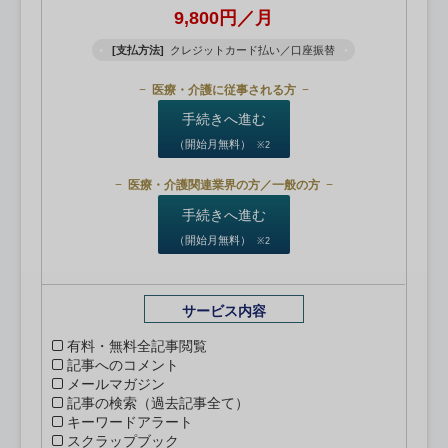
9,800円／月
[支払方法]
クレジットカード払い／口座振替
医療・介護に従事される方
手続きへ進む
（開始月無料）
※2
医療・介護関連業界の方／一般の方
手続きへ進む
（開始月無料）
※2
サービス内容
有料・無料全記事閲覧
記事へのコメント
メールマガジン
記事の検索（過去記事全て）
キーワードアラート
スクラップブック