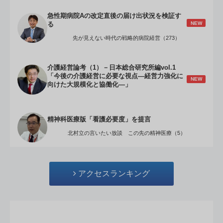
急性期病院Aの改定直後の届け出状況を検証す
NEW
る
先が見えない時代の戦略的病院経営（273）
介護経営論考（1）－日本総合研究所編vol.1
「今後の介護経営に必要な視点―経営力強化に
NEW
向けた大規模化と協働化―」
精神科医療版「看護必要度」を提言
北村立の言いたい放談 この先の精神医療（5）
アクセスランキング