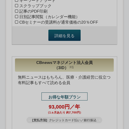
キーワードアラート
スクラップブック
記事のPDF印刷
日別記事閲覧（カレンダー機能）
CBセミナーの受講料が通常価格の20％OFF
詳細を見る
CBnewsマネジメント法人会員
（3ID）
※1
無料ニュースはもちろん、医療・介護経営に役立つ
有料記事もすべて読める会員
お得な年額プラン
93,000円／年
（1ヵ月あたり 約7,700円）
[支払方法]
クレジットカード払い／銀行振込