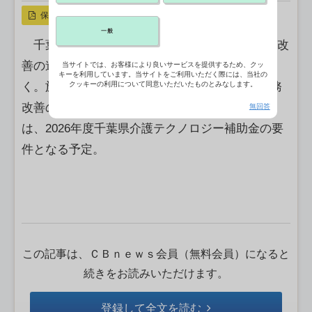
保存
一般
千葉県は26日午後3時から、介護現場での業務改
善の進め方をテーマにオンラインセミナーを開
当サイトでは、お客様により良いサービスを提供するため、クッ
キーを利用しています。当サイトをご利用いただく際には、当社の
クッキーの利用について同意いただいたものとみなします。
く。施設系・在宅系それぞれで実施している業務
改善の取り組みの紹介もある。セミナーの受講
無回答
は、2026年度千葉県介護テクノロジー補助金の要
件となる予定。
この記事は、ＣＢｎｅｗｓ会員（無料会員）になると
続きをお読みいただけます。
登録して全文を読む