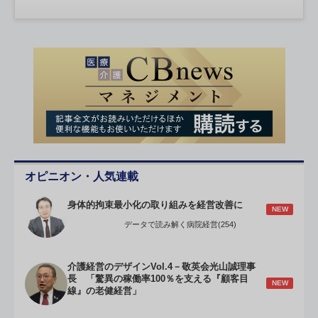
オピニオン・人気連載
身体的拘束最小化の取り組みを経営改善に
NEW
データで読み解く病院経営(254)
介護経営のデザインVol.4－敬英会光山誠理事
長 「驚異の稼働率100％を支える『顧客目
NEW
線』の老健経営」