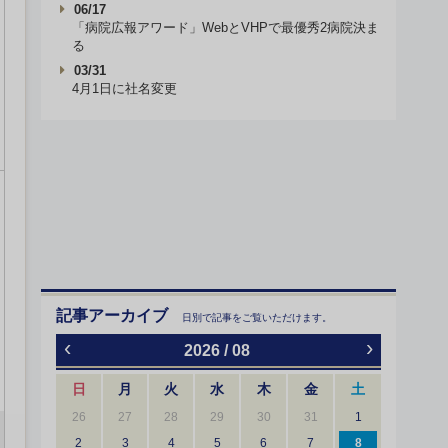
06/17
「病院広報アワード」WebとVHPで最優秀2病院決ま
る
03/31
4月1日に社名変更
記事アーカイブ
日別で記事をご覧いただけます。
‹
›
2026 / 08
日
月
火
水
木
金
土
26
27
28
29
30
31
1
2
3
4
5
6
7
8