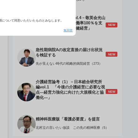
介護経営のデザインVol.4－敬英会光山
用について同意いただいたものとみなします。
誠理事長 「驚異の稼働率100％を支
NEW
える『顧客目線』の老健経営」
無回答
急性期病院Aの改定直後の届け出状況
NEW
を検証する
先が見えない時代の戦略的病院経営（273）
介護経営論考（1）－日本総合研究所
編vol.1 「今後の介護経営に必要な視
NEW
点―経営力強化に向けた大規模化と協
働化―」
精神科医療版「看護必要度」を提言
北村立の言いたい放談 この先の精神医療（5）