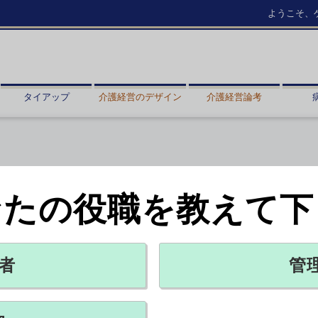
ようこそ、
タイアップ
介護経営のデザイン
介護経営論考
なたの役職を教えて下
全性速報を発出
ッセイ薬品
者
管
X ポスト
リンクをコピー