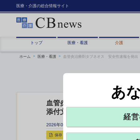
医療・介護の総合情報サイト
トップ
医療・看護
介護
ホーム
医療・看護
血管炎治療剤タブネオス 安全性速報を発出
あ
血管炎治療剤タブネオス 安
添付文書に「警告」新設 キ
経営
2026年05月22日 11:29
保存
印刷用