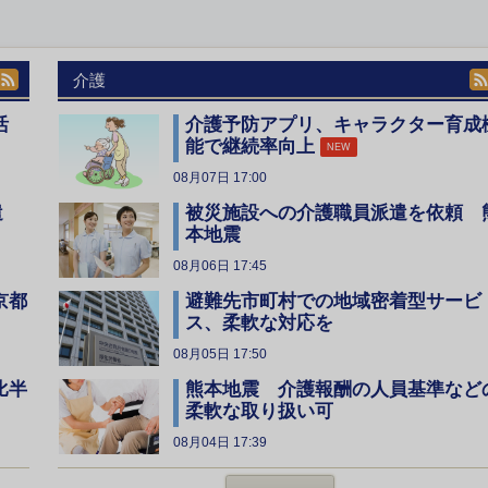
介護
活
介護予防アプリ、キャラクター育成
能で継続率向上
NEW
08月07日 17:00
遣
被災施設への介護職員派遣を依頼 
本地震
08月06日 17:45
京都
避難先市町村での地域密着型サービ
ス、柔軟な対応を
08月05日 17:50
比半
熊本地震 介護報酬の人員基準など
柔軟な取り扱い可
08月04日 17:39