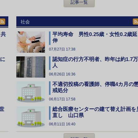
記事一覧
社会
、共
平均寿命 男性0.25歳・女性0.2歳延
伸
07月27日 17:38
全に
認知症の行方不明者、昨年は約1.7万
人
06月26日 16:36
不適切投稿の看護師、停職4カ月の
戒処分
06月17日 17:58
総合医療センターの建て替え計画を
世
直し 山口県
06月11日 16:40