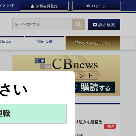
ゲスト様
無料会員登録
ログイン
詳細検索
病院DX
病院広報
CBnewsマネジメント
さい
オピニオン・人気連載
理職
身体的拘束最小化の取り組みを経営改
NEW
善に
データで読み解く病院経営(254)