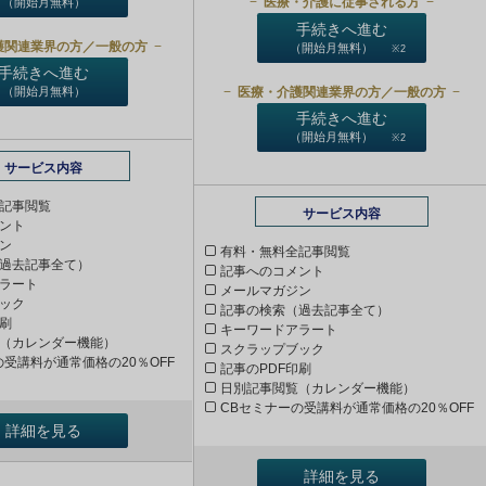
医療・介護に従事される方
（開始月無料）
手続きへ進む
護関連業界の方／一般の方
（開始月無料）
※2
手続きへ進む
医療・介護関連業界の方／一般の方
（開始月無料）
手続きへ進む
（開始月無料）
※2
サービス内容
記事閲覧
サービス内容
ント
ン
有料・無料全記事閲覧
過去記事全て）
記事へのコメント
ラート
メールマガジン
ック
記事の検索（過去記事全て）
印刷
キーワードアラート
（カレンダー機能）
スクラップブック
の受講料が通常価格の20％OFF
記事のPDF印刷
日別記事閲覧（カレンダー機能）
CBセミナーの受講料が通常価格の20％OFF
詳細を見る
詳細を見る