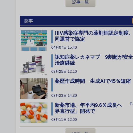
記事一覧
薬事
HIV感染症専門の薬剤師認定制度
同運営で協定
04月07日 15:40
認知症薬レカネマブ 9割超が安
治療継続
03月25日 12:10
薬歴作成時間 生成AIで45％短縮
03月23日 14:30
新薬市場、年平均9.6％成長へ 「
界直行型」開発で
03月11日 12:00