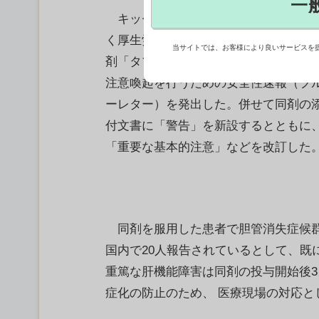
一
キッセイ薬品工業は21日、法令に基
く厚生労働省の指示を踏まえ血管炎治
当サイトでは、お客様により良いサービスを
剤「タブネオス」について医療関係者
注意喚起を行うための安全性速報（ブ
ーレター）を発出した。併せて同剤の
付文書に「警告」を新設するとともに
「重要な基本的注意」などを改訂した
同剤を服用した患者で胆管消失症候群
国内で20人報告されているとして、
重篤な肝機能障害は同剤の投与開始後
症化の防止のため、 医療現場の対応とし