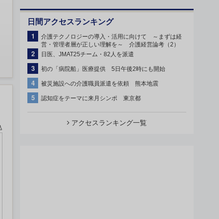
日間アクセスランキング
1
介護テクノロジーの導入・活用に向けて ～まずは経
営・管理者層が正しい理解を～ 介護経営論考（2）
2
日医、JMAT25チーム・82人を派遣
3
初の「病院船」医療提供 5日午後2時にも開始
4
被災施設への介護職員派遣を依頼 熊本地震
5
認知症をテーマに来月シンポ 東京都
アクセスランキング一覧
込