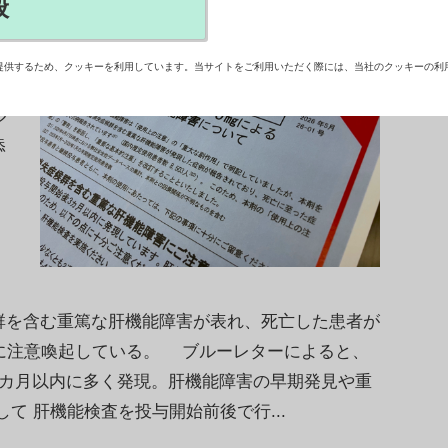
般
づ
療
提供するため、クッキーを利用しています。当サイトをご利用いただく際には、当社のクッキーの利
に
ル
添
、
。
を含む重篤な肝機能障害が表れ、死亡した患者が
既に注意喚起している。 ブルーレターによると、
3カ月以内に多く発現。肝機能障害の早期発見や重
て 肝機能検査を投与開始前後で行...