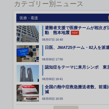
カテゴリー別ニュース
医療・看護
避難者支援で医療チームが相次ぎ
動 熊本地震
NEW
08月07日 16:40
日医、JMAT25チーム・82人を派
08月06日 17:50
認知症をテーマに来月シンポ 東
08月06日 16:41
全国の熱中症救急搬送者数、前週
減
08月05日 16:55