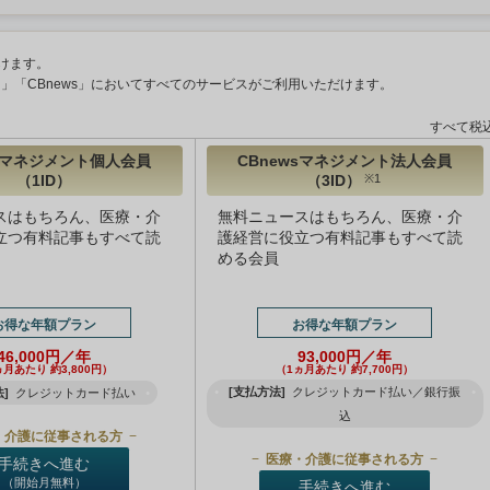
けます。
ント」「CBnews」においてすべてのサービスがご利用いただけます。
すべて税
wsマネジメント個人会員
CBnewsマネジメント法人会員
（1ID）
（3ID）
※1
スはもちろん、医療・介
無料ニュースはもちろん、医療・介
立つ有料記事もすべて読
護経営に役立つ有料記事もすべて読
める会員
お得な年額プラン
お得な年額プラン
46,000円／年
93,000円／年
ヵ月あたり 約3,800円）
（1ヵ月あたり 約7,700円）
[支払方法]
クレジットカード払い／銀行振
]
クレジットカード払い
込
・介護に従事される方
医療・介護に従事される方
手続きへ進む
（開始月無料）
手続きへ進む