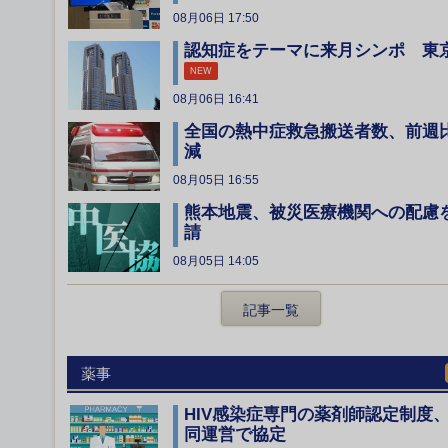
08月06日 17:50
認知症をテーマに来月シンポ 東
NEW
08月06日 16:41
全国の熱中症救急搬送者数、前週
減
08月05日 16:55
熊本地震、被災医療機関への配慮
請
08月05日 14:05
記事一覧
薬事
HIV感染症専門の薬剤師認定制度
同運営で協定