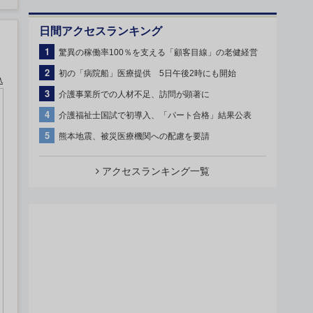
日間アクセスランキング
1
驚異の稼働率100％を支える「顧客目線」の老健経営
2
初の「病院船」医療提供 5日午後2時にも開始
込
3
介護事業所での人材不足、訪問が顕著に
4
介護福祉士国試で初導入、「パート合格」結果公表
5
熊本地震、被災医療機関への配慮を要請
アクセスランキング一覧