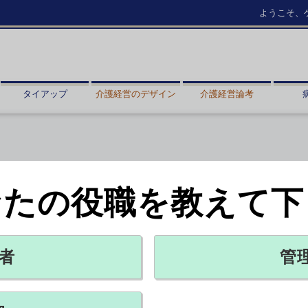
ようこそ、
タイアップ
介護経営のデザイン
介護経営論考
なたの役職を教えて下
開催
薬など4団体
者
管
X ポスト
リンクをコピー