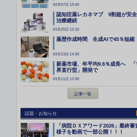
04月07日 15:40
認知症薬レカネマブ 9割超が安
治療継続
03月25日 12:10
薬歴作成時間 生成AIで45％短縮
03月23日 14:30
新薬市場、年平均9.6％成長へ 「
界直行型」開発で
03月11日 12:00
記事一覧
話題・お知らせ
「病院ＤＸアワード2026」最終審
様子を動画で一部公開！！！