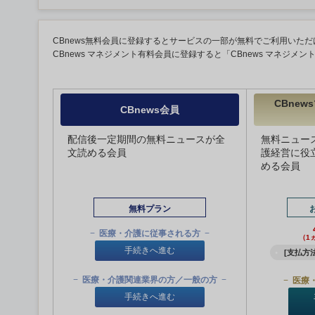
CBnews無料会員に登録するとサービスの一部が無料でご利用いただ
CBnews マネジメント有料会員に登録すると「CBnews マネジメ
CBne
CBnews会員
配信後一定期間の無料ニュースが全
無料ニュー
文読める会員
護経営に役
める会員
無料プラン
医療・介護に従事される方
（1
手続きへ進む
[支払方法
医療・介護関連業界の方／一般の方
医療
手続きへ進む