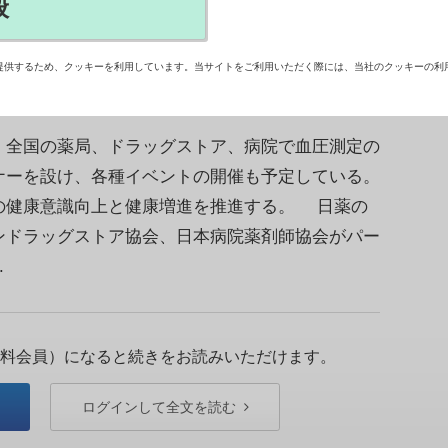
般
31日、「健康ハートの日2026」の一環で、薬
ろうぜ！」と題した啓発活動を展開する。
提供するため、クッキーを利用しています。当サイトをご利用いただく際には、当社のクッキーの利
全国の薬局、ドラッグストア、病院で血圧測定の
ナーを設け、各種イベントの開催も予定している。
の健康意識向上と健康増進を推進する。 日薬の
ンドラッグストア協会、日本病院薬剤師協会がパー
.
料会員）になると続きをお読みいただけます。
ログインして全文を読む