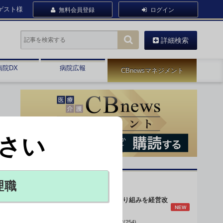
ゲスト様
無料会員登録
ログイン
詳細検索
病院DX
病院広報
CBnewsマネジメント
さい
オピニオン・人気連載
理職
身体的拘束最小化の取り組みを経営改
NEW
善に
データで読み解く病院経営(254)