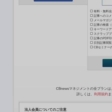
有料・無料全
記事へのコメ
メールマガジ
記事の検索（
キーワードア
スクラップブ
記事のPDF
日別記事閲覧
CBセミナー
CBnewsマネジメントの全プラ
詳しくは、
利用規約
ま
法人会員についてのご注意