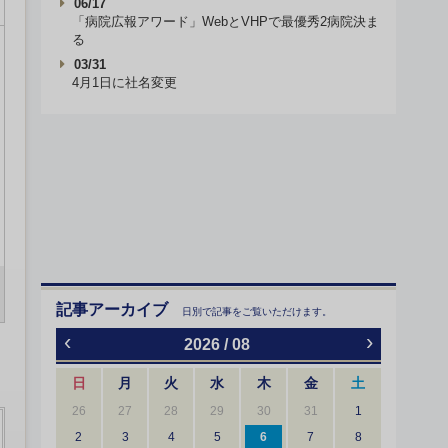
06/17
「病院広報アワード」WebとVHPで最優秀2病院決ま
る
03/31
4月1日に社名変更
記事アーカイブ
日別で記事をご覧いただけます。
‹
›
2026 / 08
日
月
火
水
木
金
土
26
27
28
29
30
31
1
2
3
4
5
6
7
8