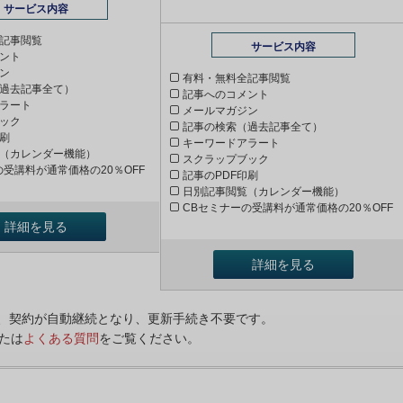
サービス内容
記事閲覧
サービス内容
ント
ン
有料・無料全記事閲覧
過去記事全て）
記事へのコメント
ラート
メールマガジン
ック
記事の検索（過去記事全て）
印刷
キーワードアラート
（カレンダー機能）
スクラップブック
の受講料が通常価格の20％OFF
記事のPDF印刷
日別記事閲覧（カレンダー機能）
CBセミナーの受講料が通常価格の20％OFF
詳細を見る
詳細を見る
ンは、契約が自動継続となり、更新手続き不要です。
たは
よくある質問
をご覧ください。