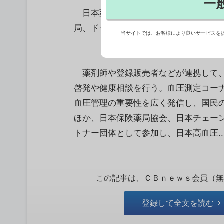
一
日本薬剤師会など4団体は7月1日－8月
局、ドラッグストア、病院で「血圧測
当サイトでは、お客様により良いサービスを
薬剤師や登録販売者などが連携して、
啓発や健康相談を行う。血圧測定コー
血圧管理の重要性を広く発信し、国民
ほか、日本保険薬局協会、日本チェー
トナー団体として参加し、日本高血圧..
この記事は、ＣＢｎｅｗｓ会員（無
登録して全文を読む