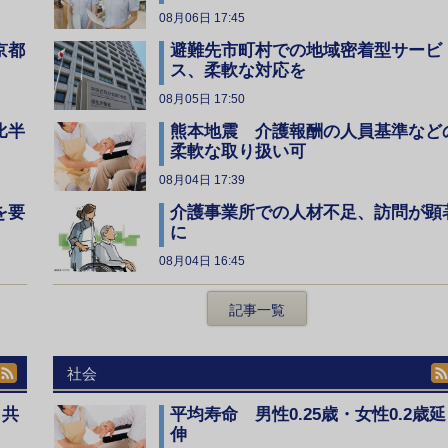
08月06日 17:45
京都
避難先市町村での地域密着型サービ
ス、柔軟な対応を
08月05日 17:50
比半
熊本地震 介護報酬の人員基準など
柔軟な取り扱い可
08月04日 17:39
を要
介護事業所での人材不足、訪問が顕
に
08月04日 16:45
記事一覧
社会
、共
平均寿命 男性0.25歳・女性0.2歳延
伸