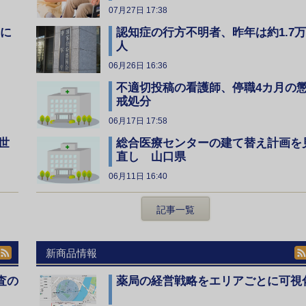
07月27日 17:38
全に
認知症の行方不明者、昨年は約1.7万
人
06月26日 16:36
不適切投稿の看護師、停職4カ月の
戒処分
06月17日 17:58
総合医療センターの建て替え計画を
世
直し 山口県
06月11日 16:40
記事一覧
新商品情報
査の
薬局の経営戦略をエリアごとに可視