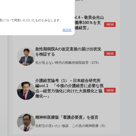
介護経営のデザインVol.4－敬英会光山
用について同意いただいたものとみなします。
誠理事長 「驚異の稼働率100％を支
NEW
える『顧客目線』の老健経営」
無回答
急性期病院Aの改定直後の届け出状況
NEW
を検証する
先が見えない時代の戦略的病院経営（273）
介護経営論考（1）－日本総合研究所
編vol.1 「今後の介護経営に必要な視
NEW
点―経営力強化に向けた大規模化と協
働化―」
精神科医療版「看護必要度」を提言
北村立の言いたい放談 この先の精神医療（5）