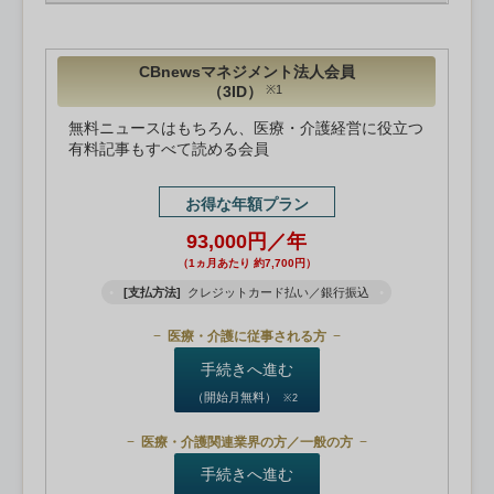
CBnewsマネジメント法人会員
（3ID）
※1
無料ニュースはもちろん、医療・介護経営に役立つ
有料記事もすべて読める会員
お得な年額プラン
93,000円／年
（1ヵ月あたり 約7,700円）
[支払方法]
クレジットカード払い／銀行振込
医療・介護に従事される方
手続きへ進む
（開始月無料）
※2
医療・介護関連業界の方／一般の方
手続きへ進む