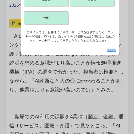
2026年06月15日 12:25
X ポスト
リンクをコピー
一般
保存
当サイトでは、お客様により良いサービスを提供するため、クッ
AIの利用者への透明性やリスクの説明を提供ベ
キーを利用しています。当サイトをご利用いただく際には、当社の
クッキーの利用について同意いただいたものとみなします。
ンダーなどに求める動きが高まる中、「医療・介
無回答
護」業は、製造業や金融業などに比べ、こうした
説明を求める意識がより高いことが情報処理推進
機構（IPA）の調査で分かった。担当者は推測とし
ながら、「AI診断など人の命にかかわることがあ
り、他業種よりも意識が高いのでは」とみる。
職場でのAI利用の課題を4業種（製造、金融、通
信ITサービス、医療・介護）で見たところ、「AI