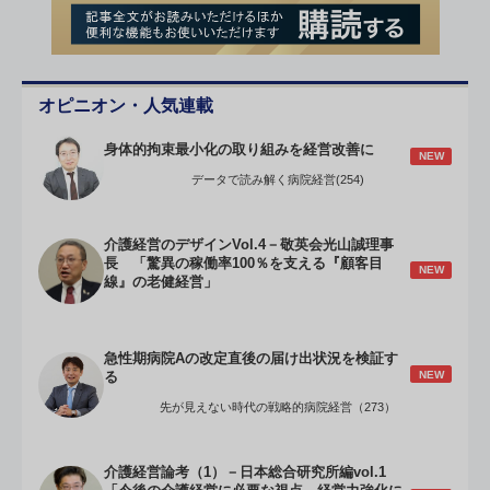
オピニオン・人気連載
身体的拘束最小化の取り組みを経営改善に
NEW
データで読み解く病院経営(254)
介護経営のデザインVol.4－敬英会光山誠理事
長 「驚異の稼働率100％を支える『顧客目
NEW
線』の老健経営」
急性期病院Aの改定直後の届け出状況を検証す
NEW
る
先が見えない時代の戦略的病院経営（273）
介護経営論考（1）－日本総合研究所編vol.1