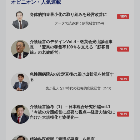
オピニオン・人気連載
身体的拘束最小化の取り組みを経営改善に
NEW
データで読み解く病院経営(254)
介護経営のデザインVol.4－敬英会光山誠理事
長 「驚異の稼働率100％を支える『顧客目
NEW
線』の老健経営」
急性期病院Aの改定直後の届け出状況を検証す
NEW
る
先が見えない時代の戦略的病院経営（273）
介護経営論考（1）－日本総合研究所編vol.1
「今後の介護経営に必要な視点―経営力強化に
NEW
向けた大規模化と協働化―」
精神科医療版「看護必要度」を提言