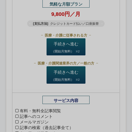
気軽な月額プラン
9,800円／月
[支払方法]
クレジットカード払い／口座振替
医療・介護に従事される方
手続きへ進む
（開始月無料）
※2
医療・介護関連業界の方／一般の方
手続きへ進む
（開始月無料）
※2
サービス内容
有料・無料全記事閲覧
記事へのコメント
メールマガジン
記事の検索（過去記事全て）