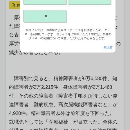
保存
一般
厚生労働省は23日までに、ハローワークを通じ
た障害者の就職件数（2025年度）の取りまとめを
当サイトでは、お客様により良いサービスを提供するため、クッ
公表し、前年度比0.4％減の11万5,178件だった。
キーを利用しています。当サイトをご利用いただく際には、当社の
クッキーの利用について同意いただいたものとみなします。
厚労省は、就労継続支援A型事業所への就職件数の
無回答
減少が影響したとみる。
障害別で見ると、精神障害者が6万6,580件、知
的障害者が2万2,215件、身体障害者が2万1,463
件、その他の障害者（障害者手帳を所持しない発
達障害者、難病疾患、高次脳機能障害者など）が
4,920件。精神障害者以外は前年度を下回った。
就職先としては「医療福祉」が目立った。全体の