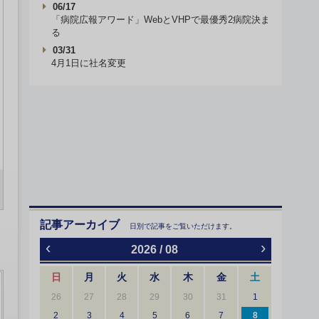
06/17
「病院広報アワード」WebとVHPで最優秀2病院決ま
る
03/31
4月1日に社名変更
記事アーカイブ
日別で記事をご覧いただけます。
‹
›
2026 / 08
日
月
火
水
木
金
土
26
27
28
29
30
31
1
2
3
4
5
6
7
8