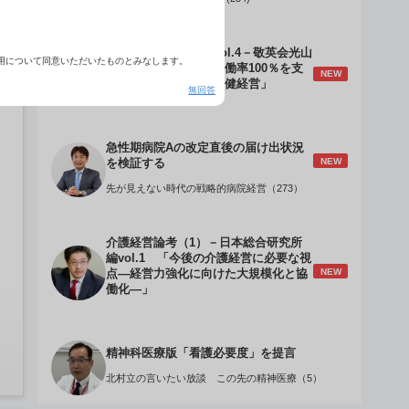
介護経営のデザインVol.4－敬英会光山
用について同意いただいたものとみなします。
誠理事長 「驚異の稼働率100％を支
NEW
える『顧客目線』の老健経営」
無回答
急性期病院Aの改定直後の届け出状況
NEW
を検証する
先が見えない時代の戦略的病院経営（273）
介護経営論考（1）－日本総合研究所
編vol.1 「今後の介護経営に必要な視
NEW
点―経営力強化に向けた大規模化と協
働化―」
精神科医療版「看護必要度」を提言
北村立の言いたい放談 この先の精神医療（5）