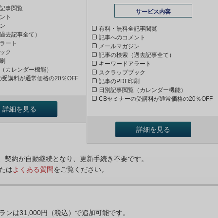
記事閲覧
サービス内容
ント
ン
有料・無料全記事閲覧
過去記事全て）
記事へのコメント
ラート
メールマガジン
ック
記事の検索（過去記事全て）
印刷
キーワードアラート
（カレンダー機能）
スクラップブック
の受講料が通常価格の20％OFF
記事のPDF印刷
日別記事閲覧（カレンダー機能）
CBセミナーの受講料が通常価格の20％OFF
詳細を見る
詳細を見る
ンは、契約が自動継続となり、更新手続き不要です。
たは
よくある質問
をご覧ください。
プランは31,000円（税込）で追加可能です。