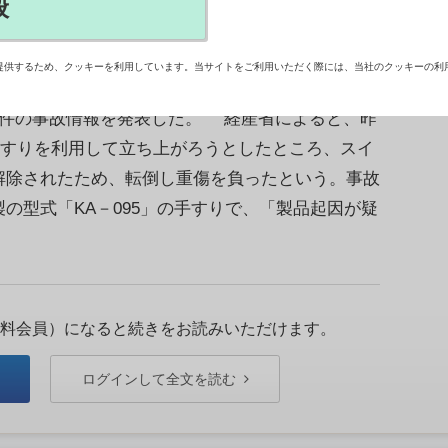
般
提供するため、クッキーを利用しています。当サイトをご利用いただく際には、当社のクッキーの利
用手すりで「製品起因が疑われる事故」と「製品起
2件の事故情報を発表した。 経産省によると、昨
が手すりを利用して立ち上がろうとしたところ、スイ
解除されたため、転倒し重傷を負ったという。事故
の型式「KA－095」の手すりで、「製品起因が疑
料会員）になると続きをお読みいただけます。
ログインして全文を読む