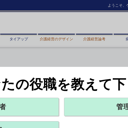
ようこそ、
タイアップ
介護経営のデザイン
介護経営論考
なたの役職を教えて下
起因が疑われる事故」
X ポスト
リンクをコピー
者
管