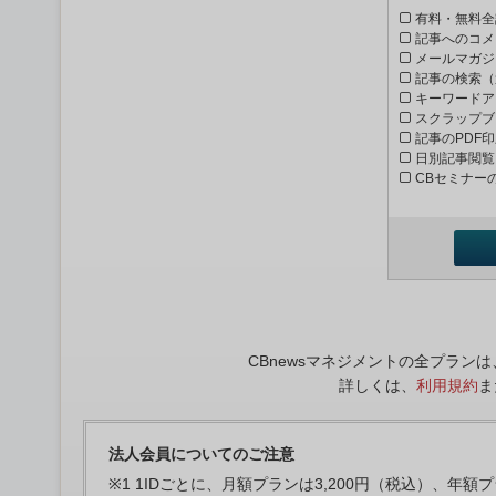
有料・無料全
記事へのコメ
メールマガジ
記事の検索（
キーワードア
スクラップブ
記事のPDF
日別記事閲覧
CBセミナー
CBnewsマネジメントの全プラ
詳しくは、
利用規約
ま
法人会員についてのご注意
※1 1IDごとに、月額プランは3,200円（税込）、年額