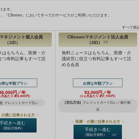
けます。
ント」「CBnews」においてすべてのサービスがご利用いただけます。
すべて税
wsマネジメント個人会員
CBnewsマネジメント法人会員
（1ID）
（3ID）
※1
スはもちろん、医療・介
無料ニュースはもちろん、医療・介
立つ有料記事もすべて読
護経営に役立つ有料記事もすべて読
める会員
お得な年額プラン
お得な年額プラン
46,000円／年
93,000円／年
ヵ月あたり 約3,800円）
（1ヵ月あたり 約7,700円）
[支払方法]
クレジットカード払い／銀行振
]
クレジットカード払い
込
・介護に従事される方
医療・介護に従事される方
手続きへ進む
（開始月無料）
手続きへ進む
（開始月無料）
※2