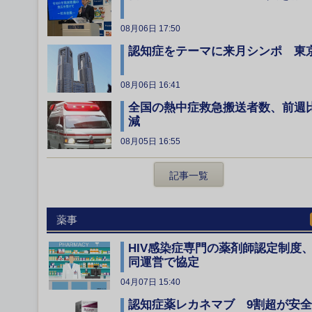
08月06日 17:50
認知症をテーマに来月シンポ 東
08月06日 16:41
全国の熱中症救急搬送者数、前週
減
08月05日 16:55
記事一覧
薬事
HIV感染症専門の薬剤師認定制度
同運営で協定
04月07日 15:40
認知症薬レカネマブ 9割超が安