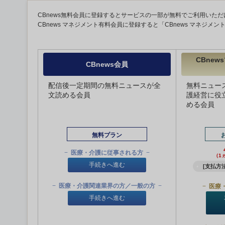
CBnews無料会員に登録するとサービスの一部が無料でご利用いただ
CBnews マネジメント有料会員に登録すると「CBnews マネジメ
CBne
CBnews会員
配信後一定期間の無料ニュースが全
無料ニュー
文読める会員
護経営に役
める会員
無料プラン
医療・介護に従事される方
（1
手続きへ進む
[支払方法
医療・介護関連業界の方／一般の方
医療
手続きへ進む