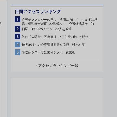
日間アクセスランキング
1
介護テクノロジーの導入・活用に向けて ～まずは経
込
営・管理者層が正しい理解を～ 介護経営論考（2）
2
日医、JMAT25チーム・82人を派遣
3
初の「病院船」医療提供 5日午後2時にも開始
4
被災施設への介護職員派遣を依頼 熊本地震
5
認知症をテーマに来月シンポ 東京都
アクセスランキング一覧