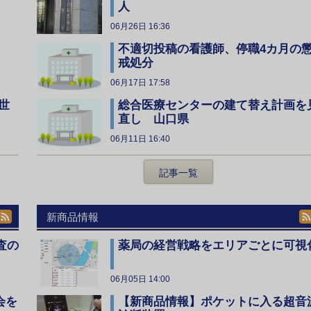
人
06月26日 16:36
不適切投稿の看護師、停職4カ月の
戒処分
06月17日 17:58
総合医療センターの建て替え計画を
世
直し 山口県
06月11日 16:40
記事一覧
新商品情報
査の
薬局の経営戦略をエリアごとに可視
06月05日 14:00
会を
【新商品情報】ポケットに入る超音