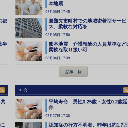
本地震
08月06日 17:45
京都
避難先市町村での地域密着型サービ
ス、柔軟な対応を
08月05日 17:50
比半
熊本地震 介護報酬の人員基準など
柔軟な取り扱い可
08月04日 17:39
記事一覧
社会
、共
平均寿命 男性0.25歳・女性0.2歳延
伸
07月27日 17:38
全に
認知症の行方不明者、昨年は約1.7万