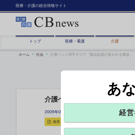
医療・介護の総合情報サイト
トップ
医療・看護
介護
ホーム
社会
介護ベッド用手すりで「製品起因が疑われる事故」
あ
介護ベッド用手すりで「製品
経営
2009年02月25日 12:08
保存
印刷用