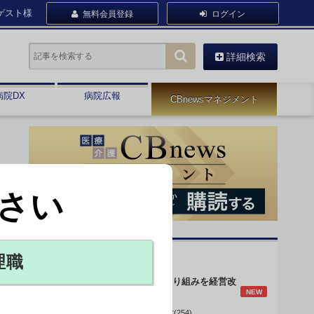
ゲスト様
無料会員登録
ログイン
詳細検索
病院DX
病院広報
CBnewsマネジメント
さい
オピニオン・人気連載
理職
身体的拘束最小化の取り組みを経営改
NEW
善に
データで読み解く病院経営(254)