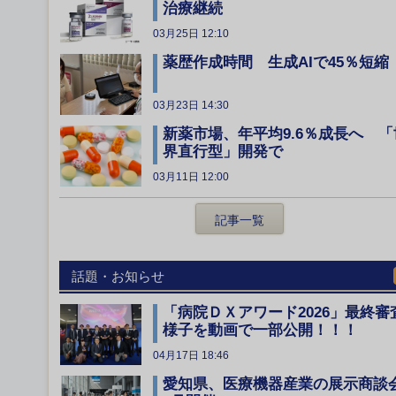
治療継続
03月25日 12:10
薬歴作成時間 生成AIで45％短縮
03月23日 14:30
新薬市場、年平均9.6％成長へ 「
界直行型」開発で
03月11日 12:00
記事一覧
話題・お知らせ
「病院ＤＸアワード2026」最終審
様子を動画で一部公開！！！
04月17日 18:46
愛知県、医療機器産業の展示商談