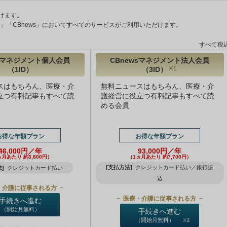
けます。
ント」「CBnews」においてすべてのサービスがご利用いただけます。
すべて税
wsマネジメント個人会員
CBnewsマネジメント法人会員
（1ID）
（3ID）
※1
スはもちろん、医療・介
無料ニュースはもちろん、医療・介
立つ有料記事もすべて読
護経営に役立つ有料記事もすべて読
める会員
お得な年額プラン
お得な年額プラン
46,000円／年
93,000円／年
ヵ月あたり 約3,800円）
（1ヵ月あたり 約7,700円）
[支払方法]
クレジットカード払い／銀行振
]
クレジットカード払い
込
・介護に従事される方
医療・介護に従事される方
手続きへ進む
（開始月無料）
手続きへ進む
（開始月無料）
※2