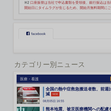
※2
口座振替は当社で申込書類を受領後、銀行振込は当
開始日にタイムラグが生じるため、開始月無料期間にご
facebook
カテゴリー別ニュース
医療・看護
全国の熱中症救急搬送者数、前週
減
NEW
08月05日 16:55
熊本地震、被災医療機関への配慮