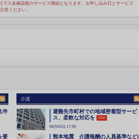
社で入金確認後のサービス開始となります。お申し込み日とサービス
注意ください。
介護
比半
避難先市町村での地域密着型サービ
ス、柔軟な対応を
NEW
08月05日 17:50
を要
熊本地震 介護報酬の人員基準など