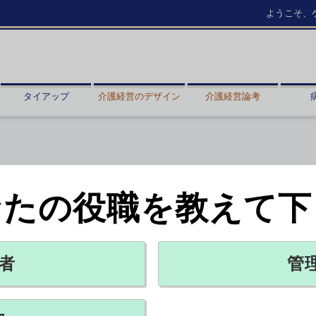
ようこそ、
タイアップ
介護経営のデザイン
介護経営論考
なたの役職を教えて下
いない」
X ポスト
リンクをコピー
者
管