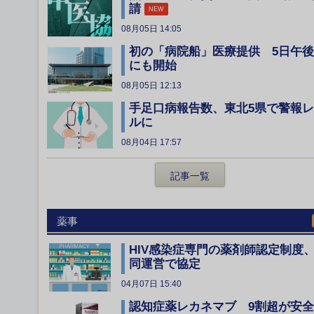
請
NEW
08月05日 14:05
初の「病院船」医療提供 5日午後
にも開始
08月05日 12:13
手足口病報告数、東北5県で警報
ルに
08月04日 17:57
記事一覧
薬事
HIV感染症専門の薬剤師認定制度
同運営で協定
04月07日 15:40
認知症薬レカネマブ 9割超が安