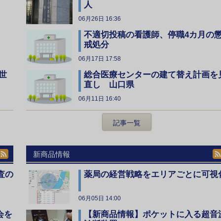
人
06月26日 16:36
不適切投稿の看護師、停職4カ月の
戒処分
06月17日 17:58
総合医療センターの建て替え計画を
世
直し 山口県
06月11日 16:40
記事一覧
新商品情報
査の
薬局の経営戦略をエリアごとに可視
06月05日 14:00
会を
【新商品情報】ポケットに入る超音