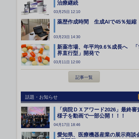
治療継続
03月25日 12:10
薬歴作成時間 生成AIで45％短縮
03月23日 14:30
新薬市場、年平均9.6％成長へ 「
界直行型」開発で
03月11日 12:00
記事一覧
話題・お知らせ
「病院ＤＸアワード2026」最終審
様子を動画で一部公開！！！
04月17日 18:46
愛知県、医療機器産業の展示商談