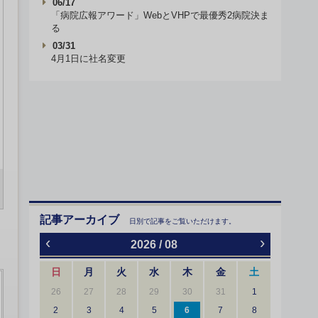
06/17
「病院広報アワード」WebとVHPで最優秀2病院決ま
る
03/31
4月1日に社名変更
記事アーカイブ
日別で記事をご覧いただけます。
‹
›
2026 / 08
日
月
火
水
木
金
土
26
27
28
29
30
31
1
2
3
4
5
6
7
8