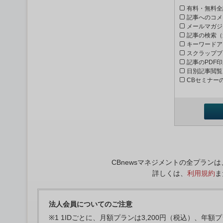
有料・無料全
記事へのコメ
メールマガジ
記事の検索（
キーワードア
スクラップブ
記事のPDF
日別記事閲覧
CBセミナー
CBnewsマネジメントの全プラ
詳しくは、
利用規約
ま
法人会員についてのご注意
※1 1IDごとに、月額プランは3,200円（税込）、年額