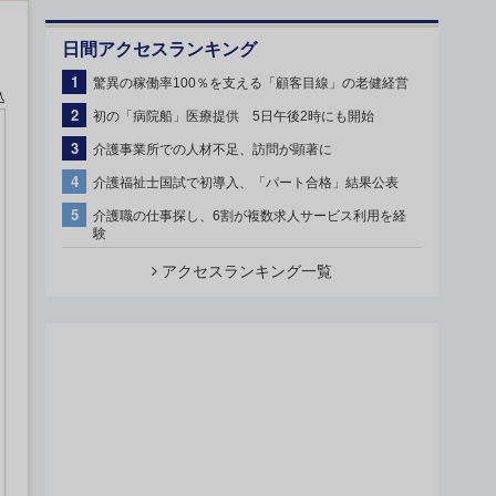
日間アクセスランキング
1
驚異の稼働率100％を支える「顧客目線」の老健経営
込
2
初の「病院船」医療提供 5日午後2時にも開始
3
介護事業所での人材不足、訪問が顕著に
4
介護福祉士国試で初導入、「パート合格」結果公表
5
介護職の仕事探し、6割が複数求人サービス利用を経
験
アクセスランキング一覧