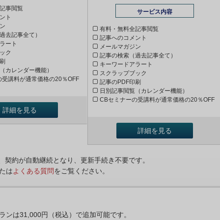
記事閲覧
サービス内容
ント
ン
有料・無料全記事閲覧
過去記事全て）
記事へのコメント
ラート
メールマガジン
ック
記事の検索（過去記事全て）
印刷
キーワードアラート
（カレンダー機能）
スクラップブック
の受講料が通常価格の20％OFF
記事のPDF印刷
日別記事閲覧（カレンダー機能）
CBセミナーの受講料が通常価格の20％OFF
詳細を見る
詳細を見る
ンは、契約が自動継続となり、更新手続き不要です。
たは
よくある質問
をご覧ください。
プランは31,000円（税込）で追加可能です。