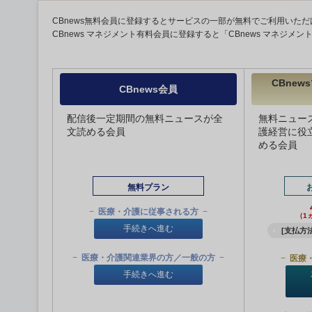
CBnews無料会員に登録するとサービスの一部が無料でご利用いただ
CBnews マネジメント有料会員に登録すると「CBnews マネジメ
CBne
CBnews会員
配信後一定期間の無料ニュースが全
無料ニュー
文読める会員
護経営に役
める会員
無料プラン
医療・介護に従事される方
（1
手続きへ進む
[支払方法
医療・介護関連業界の方／一般の方
医療
手続きへ進む