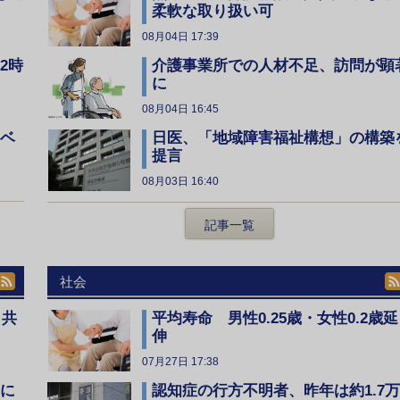
柔軟な取り扱い可
08月04日 17:39
2時
介護事業所での人材不足、訪問が顕
に
08月04日 16:45
レベ
日医、「地域障害福祉構想」の構築
提言
08月03日 16:40
記事一覧
社会
、共
平均寿命 男性0.25歳・女性0.2歳延
伸
07月27日 17:38
全に
認知症の行方不明者、昨年は約1.7万