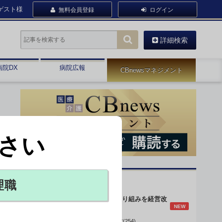
ゲスト様
無料会員登録
ログイン
詳細検索
病院DX
病院広報
CBnewsマネジメント
さい
オピニオン・人気連載
理職
身体的拘束最小化の取り組みを経営改
NEW
善に
データで読み解く病院経営(254)