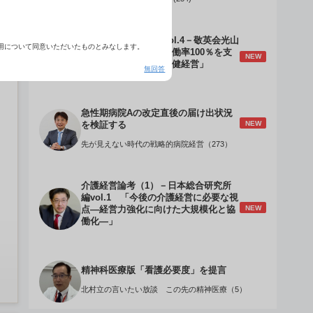
介護経営のデザインVol.4－敬英会光山
用について同意いただいたものとみなします。
誠理事長 「驚異の稼働率100％を支
NEW
える『顧客目線』の老健経営」
無回答
急性期病院Aの改定直後の届け出状況
NEW
を検証する
先が見えない時代の戦略的病院経営（273）
介護経営論考（1）－日本総合研究所
編vol.1 「今後の介護経営に必要な視
NEW
点―経営力強化に向けた大規模化と協
働化―」
精神科医療版「看護必要度」を提言
北村立の言いたい放談 この先の精神医療（5）