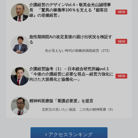
介護経営のデザインVol.4－敬英会光山誠理事
長 「驚異の稼働率100％を支える『顧客目
NEW
線』の老健経営」
急性期病院Aの改定直後の届け出状況を検証す
NEW
る
先が見えない時代の戦略的病院経営（273）
介護経営論考（1）－日本総合研究所編vol.1
「今後の介護経営に必要な視点―経営力強化に
NEW
向けた大規模化と協働化―」
精神科医療版「看護必要度」を提言
北村立の言いたい放談 この先の精神医療（5）
アクセスランキング