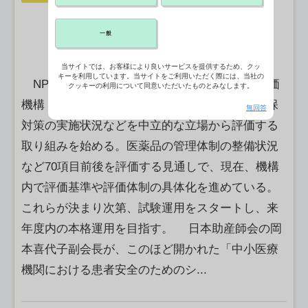
一般
当サイトでは、お客様により良いサービスを提供するため、クッ
キーを利用しています。当サイトをご利用いただく際には、当社の
NPO法人（特定非営利活動法人）日本助産評価
クッキーの利用について同意いただいたものとみなします。
機構（恵美須文枝理事長）は、助産所の安全確保
無回答
対策の実施状況などを中立的な立場から評価する
取り組みを始める。医薬品の管理体制の整備状況
など70項目前後を評価する見通しで、現在、機構
内で評価基準や評価体制の具体化を進めている。
これらが決まり次第、試験運用をスタートし、来
年度内の本格運用を目指す。 日本助産師会の岡
本喜代子副会長が、このほど開かれた「中小医療
機関における患者安全のためのシ...