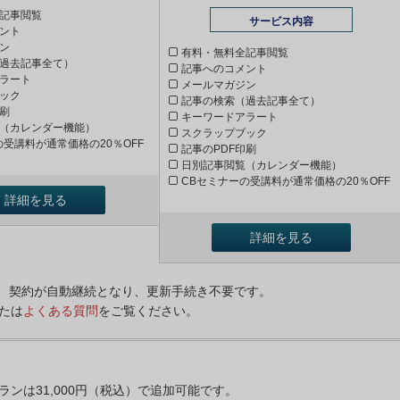
記事閲覧
サービス内容
ント
ン
有料・無料全記事閲覧
過去記事全て）
記事へのコメント
ラート
メールマガジン
ック
記事の検索（過去記事全て）
印刷
キーワードアラート
（カレンダー機能）
スクラップブック
の受講料が通常価格の20％OFF
記事のPDF印刷
日別記事閲覧（カレンダー機能）
CBセミナーの受講料が通常価格の20％OFF
詳細を見る
詳細を見る
ンは、契約が自動継続となり、更新手続き不要です。
たは
よくある質問
をご覧ください。
プランは31,000円（税込）で追加可能です。