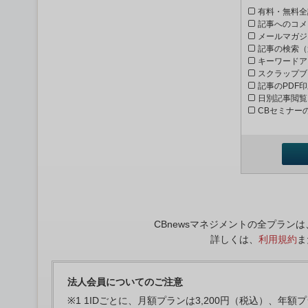
有料・無料全
記事へのコメ
メールマガジ
記事の検索（
キーワードア
スクラップブ
記事のPDF
日別記事閲覧
CBセミナー
CBnewsマネジメントの全プラ
詳しくは、
利用規約
ま
法人会員についてのご注意
※1 1IDごとに、月額プランは3,200円（税込）、年額