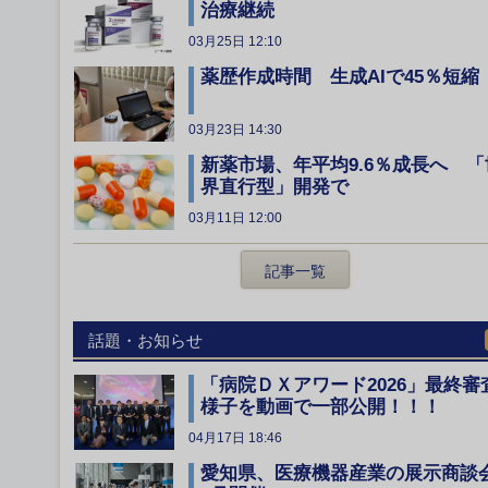
治療継続
03月25日 12:10
薬歴作成時間 生成AIで45％短縮
03月23日 14:30
新薬市場、年平均9.6％成長へ 「
界直行型」開発で
03月11日 12:00
記事一覧
話題・お知らせ
「病院ＤＸアワード2026」最終審
様子を動画で一部公開！！！
04月17日 18:46
愛知県、医療機器産業の展示商談