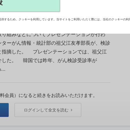
般
提供するため、クッキーを利用しています。当サイトをご利用いただく際には、当社のクッキーの利
る普及啓発懇談会」の第3回会合を開いた。会合
取り組みなどについてプレゼンテーションが行わ
ンターがん情報・統計部の祖父江友孝部長が、検診
と指摘した。 プレゼンテーションでは、祖父江
介した。 韓国では昨年、がん検診受診率が
..
料会員）になると続きをお読みいただけます。
ログインして全文を読む