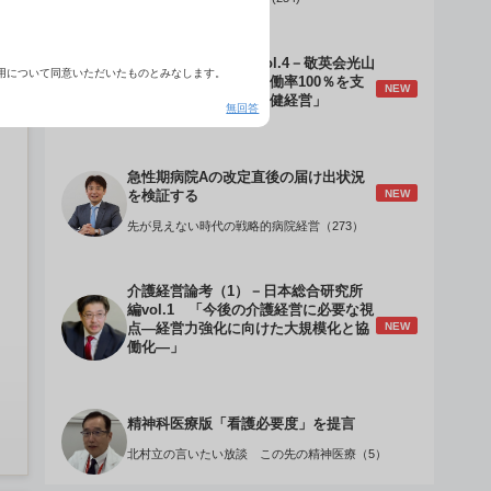
介護経営のデザインVol.4－敬英会光山
用について同意いただいたものとみなします。
誠理事長 「驚異の稼働率100％を支
NEW
える『顧客目線』の老健経営」
無回答
急性期病院Aの改定直後の届け出状況
NEW
を検証する
先が見えない時代の戦略的病院経営（273）
介護経営論考（1）－日本総合研究所
編vol.1 「今後の介護経営に必要な視
NEW
点―経営力強化に向けた大規模化と協
働化―」
精神科医療版「看護必要度」を提言
北村立の言いたい放談 この先の精神医療（5）