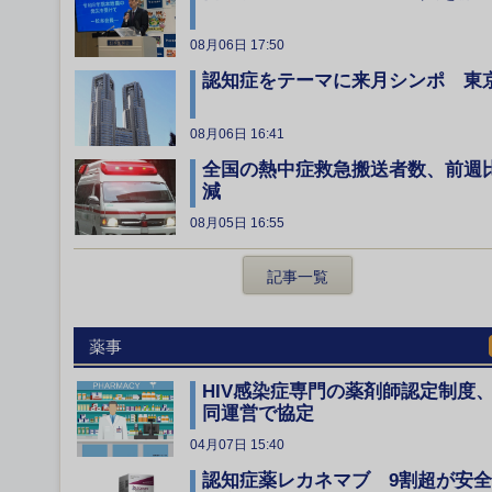
08月06日 17:50
認知症をテーマに来月シンポ 東
08月06日 16:41
全国の熱中症救急搬送者数、前週
減
08月05日 16:55
記事一覧
薬事
HIV感染症専門の薬剤師認定制度
同運営で協定
04月07日 15:40
認知症薬レカネマブ 9割超が安