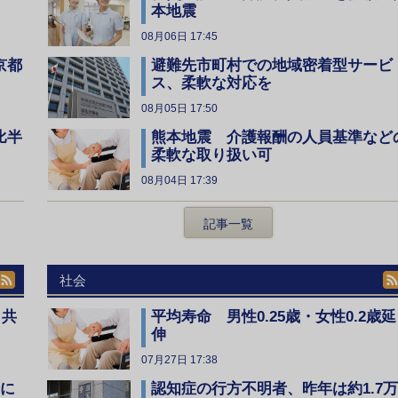
本地震
08月06日 17:45
京都
避難先市町村での地域密着型サービ
ス、柔軟な対応を
08月05日 17:50
比半
熊本地震 介護報酬の人員基準など
柔軟な取り扱い可
08月04日 17:39
記事一覧
社会
、共
平均寿命 男性0.25歳・女性0.2歳延
伸
07月27日 17:38
全に
認知症の行方不明者、昨年は約1.7万