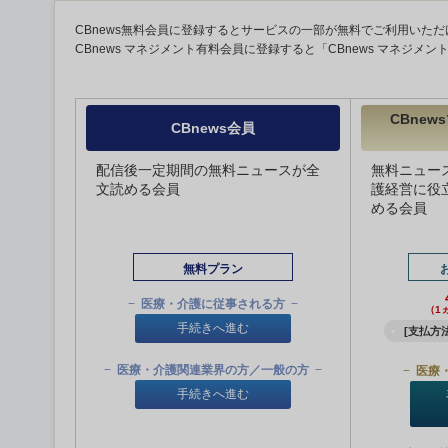
CBnews無料会員に登録するとサービスの一部が無料でご利用いただ
CBnews マネジメント有料会員に登録すると「CBnews マネジメ
CBne
CBnews会員
配信後一定期間の無料ニュースが全
無料ニュー
文読める会員
護経営に役
める会員
無料プラン
医療・介護に従事される方
（1
手続きへ進む
[支払方法
医療・介護関連業界の方／一般の方
医療
手続きへ進む