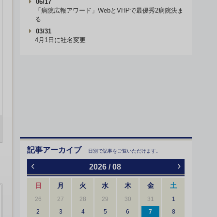
06/17
「病院広報アワード」WebとVHPで最優秀2病院決ま
る
03/31
4月1日に社名変更
記事アーカイブ
日別で記事をご覧いただけます。
‹
›
2026 / 08
日
月
火
水
木
金
土
26
27
28
29
30
31
1
2
3
4
5
6
7
8