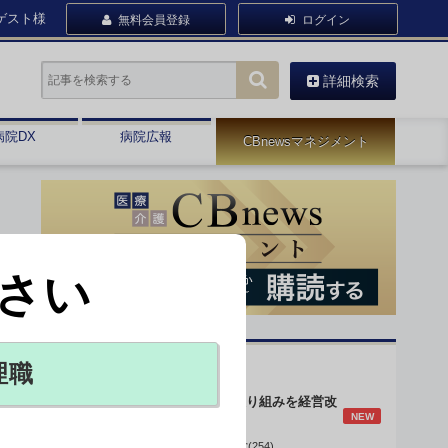
ゲスト様
無料会員登録
ログイン
詳細検索
病院DX
病院広報
CBnewsマネジメント
さい
オピニオン・人気連載
理職
身体的拘束最小化の取り組みを経営改
NEW
善に
データで読み解く病院経営(254)