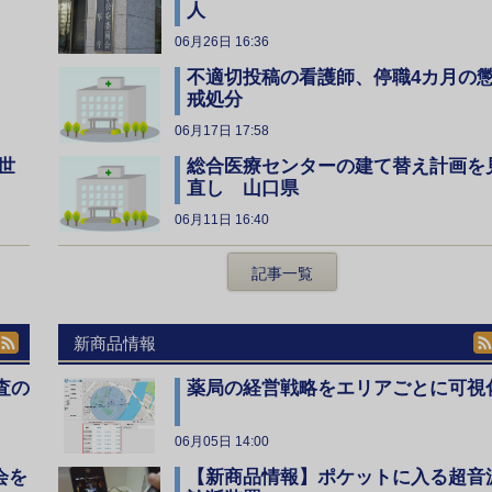
人
06月26日 16:36
不適切投稿の看護師、停職4カ月の
戒処分
06月17日 17:58
総合医療センターの建て替え計画を
世
直し 山口県
06月11日 16:40
記事一覧
新商品情報
査の
薬局の経営戦略をエリアごとに可視
06月05日 14:00
会を
【新商品情報】ポケットに入る超音