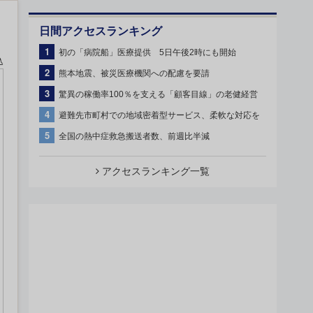
日間アクセスランキング
1
初の「病院船」医療提供 5日午後2時にも開始
込
2
熊本地震、被災医療機関への配慮を要請
3
驚異の稼働率100％を支える「顧客目線」の老健経営
4
避難先市町村での地域密着型サービス、柔軟な対応を
5
全国の熱中症救急搬送者数、前週比半減
アクセスランキング一覧