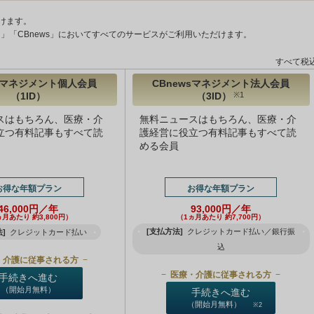
けます。
ント」「CBnews」においてすべてのサービスがご利用いただけます。
すべて税
wsマネジメント個人会員
CBnewsマネジメント法人会員
（1ID）
（3ID）
※1
スはもちろん、医療・介
無料ニュースはもちろん、医療・介
立つ有料記事もすべて読
護経営に役立つ有料記事もすべて読
める会員
お得な年額プラン
お得な年額プラン
46,000円／年
93,000円／年
ヵ月あたり 約3,800円）
（1ヵ月あたり 約7,700円）
[支払方法]
クレジットカード払い／銀行振
]
クレジットカード払い
込
・介護に従事される方
医療・介護に従事される方
手続きへ進む
（開始月無料）
手続きへ進む
（開始月無料）
※2