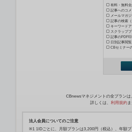
有料・無料全
記事へのコメ
メールマガジ
記事の検索（
キーワードア
スクラップブ
記事のPDF
日別記事閲覧
CBセミナー
CBnewsマネジメントの全プラ
詳しくは、
利用規約
ま
法人会員についてのご注意
※1 1IDごとに、月額プランは3,200円（税込）、年額