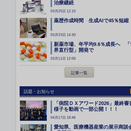
治療継続
03月25日 12:10
薬歴作成時間 生成AIで45％短縮
03月23日 14:30
新薬市場、年平均9.6％成長へ 「
界直行型」開発で
03月11日 12:00
記事一覧
話題・お知らせ
「病院ＤＸアワード2026」最終審
様子を動画で一部公開！！！
04月17日 18:46
愛知県、医療機器産業の展示商談