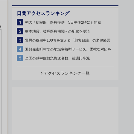
日間アクセスランキング
1
初の「病院船」医療提供 5日午後2時にも開始
込
2
熊本地震、被災医療機関への配慮を要請
3
驚異の稼働率100％を支える「顧客目線」の老健経営
4
避難先市町村での地域密着型サービス、柔軟な対応を
5
全国の熱中症救急搬送者数、前週比半減
アクセスランキング一覧