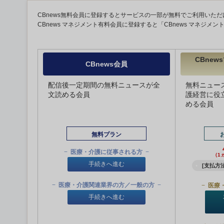
CBnews無料会員に登録するとサービスの一部が無料でご利用いただ
CBnews マネジメント有料会員に登録すると「CBnews マネジメ
CBne
CBnews会員
配信後一定期間の無料ニュースが全
無料ニュー
文読める会員
護経営に役
める会員
無料プラン
医療・介護に従事される方
（1
手続きへ進む
[支払方法
医療・介護関連業界の方／一般の方
医療
手続きへ進む