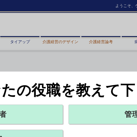
ようこそ、
タイアップ
介護経営のデザイン
介護経営論考
なたの役職を教えて下
字
X ポスト
リンクをコピー
者
管