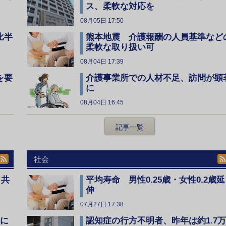
ス、柔軟な対応を
08月05日 17:50
比半
熊本地震 介護報酬の人員基準など
柔軟な取り扱い可
08月04日 17:39
を要
介護事業所での人材不足、訪問が顕
に
08月04日 16:45
記事一覧
社会
、共
平均寿命 男性0.25歳・女性0.2歳延
伸
07月27日 17:38
全に
認知症の行方不明者、昨年は約1.7万