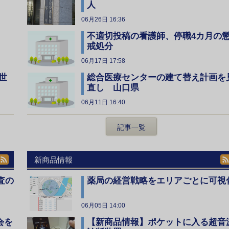
人
06月26日 16:36
不適切投稿の看護師、停職4カ月の
戒処分
06月17日 17:58
総合医療センターの建て替え計画を
世
直し 山口県
06月11日 16:40
記事一覧
新商品情報
査の
薬局の経営戦略をエリアごとに可視
06月05日 14:00
会を
【新商品情報】ポケットに入る超音