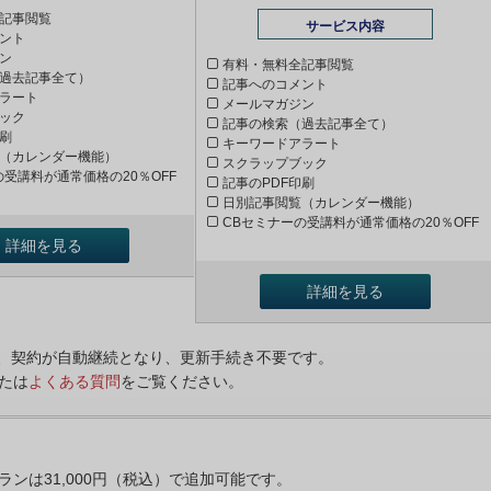
記事閲覧
サービス内容
ント
ン
有料・無料全記事閲覧
過去記事全て）
記事へのコメント
ラート
メールマガジン
ック
記事の検索（過去記事全て）
印刷
キーワードアラート
（カレンダー機能）
スクラップブック
の受講料が通常価格の20％OFF
記事のPDF印刷
日別記事閲覧（カレンダー機能）
CBセミナーの受講料が通常価格の20％OFF
詳細を見る
詳細を見る
ンは、契約が自動継続となり、更新手続き不要です。
たは
よくある質問
をご覧ください。
プランは31,000円（税込）で追加可能です。