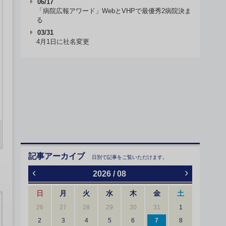
06/17
「病院広報アワード」WebとVHPで最優秀2病院決ま
る
03/31
4月1日に社名変更
記事アーカイブ
日別で記事をご覧いただけます。
‹
›
2026 / 08
日
月
火
水
木
金
土
26
27
28
29
30
31
1
2
3
4
5
6
7
8