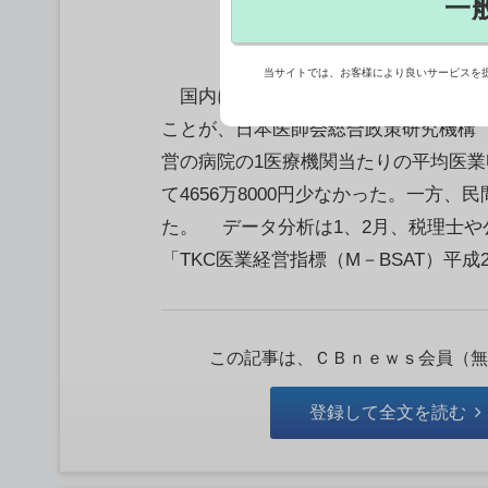
一
当サイトでは、お客様により良いサービスを
国内にある民間病院（法人）の約4分の1
ことが、日本医師会総合政策研究機構
営の病院の1医療機関当たりの平均医業収
て4656万8000円少なかった。一方、
た。 データ分析は1、2月、税理士や
「TKC医業経営指標（M－BSAT）平成20
この記事は、ＣＢｎｅｗｓ会員（無
登録して全文を読む