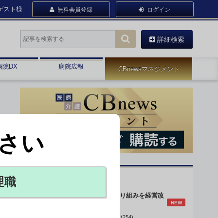
ゲスト様
無料会員登録
ログイン
詳細検索
病院DX
病院広報
CBnewsマネジメント
さい
オピニオン・人気連載
理職
身体的拘束最小化の取り組みを経営改
NEW
善に
データで読み解く病院経営(254)