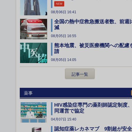
NEW
08月06日 16:41
全国の熱中症救急搬送者数、前週
減
08月05日 16:55
熊本地震、被災医療機関への配慮
請
08月05日 14:05
記事一覧
薬事
HIV感染症専門の薬剤師認定制度
同運営で協定
04月07日 15:40
認知症薬レカネマブ 9割超が安