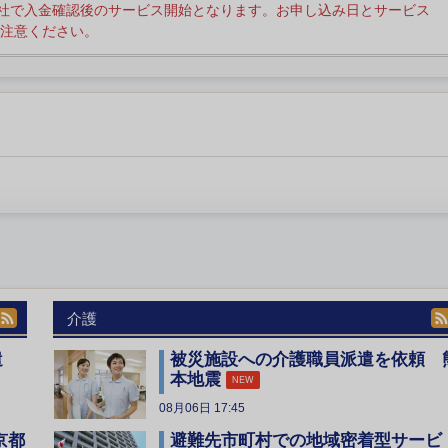
社で入金確認後のサービス開始となります。お申し込み日とサービス
注意ください。
介護
遣
被災施設への介護職員派遣を依頼 
本地震
NEW
08月06日 17:45
京都
避難先市町村での地域密着型サービ