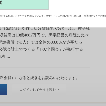
般
提供するため、クッキーを利用しています。当サイトをご利用いただく際には、当社のクッキーの利
に当たる25.7％が2007年度決算で赤字だった
（日医総研）が行った分析結果で分かった。赤字経
益高は13億4682万円で、黒字経営の病院に比べ
民間診療所（法人）では全体の33.8％が赤字だっ
公認会計士でつくる「TKC全国会」が発行する
年...
料会員）になると続きをお読みいただけます。
ログインして全文を読む