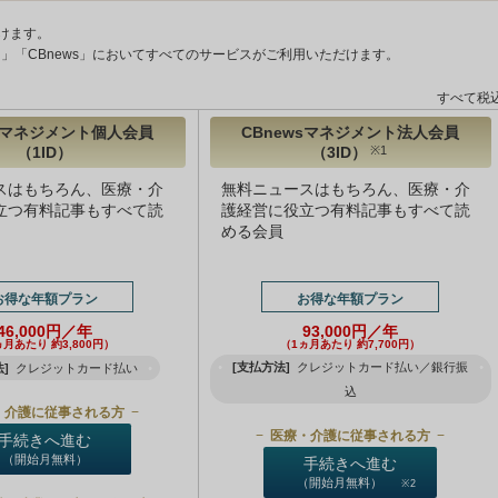
けます。
ント」「CBnews」においてすべてのサービスがご利用いただけます。
すべて税
wsマネジメント個人会員
CBnewsマネジメント法人会員
（1ID）
（3ID）
※1
スはもちろん、医療・介
無料ニュースはもちろん、医療・介
立つ有料記事もすべて読
護経営に役立つ有料記事もすべて読
める会員
お得な年額プラン
お得な年額プラン
46,000円／年
93,000円／年
ヵ月あたり 約3,800円）
（1ヵ月あたり 約7,700円）
[支払方法]
クレジットカード払い／銀行振
]
クレジットカード払い
込
・介護に従事される方
医療・介護に従事される方
手続きへ進む
（開始月無料）
手続きへ進む
（開始月無料）
※2