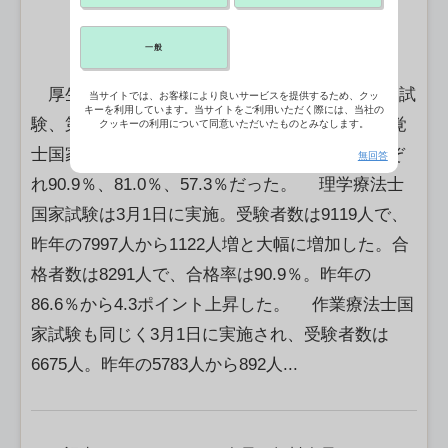
一般
厚生労働省は3月31日、第44回理学療法士国家試
当サイトでは、お客様により良いサービスを提供するため、クッ
キーを利用しています。当サイトをご利用いただく際には、当社の
験、第44回作業療法士国家試験、第11回言語聴覚
クッキーの利用について同意いただいたものとみなします。
士国家試験の合格発表を行った。合格率はそれぞ
無回答
れ90.9％、81.0％、57.3％だった。 理学療法士
国家試験は3月1日に実施。受験者数は9119人で、
昨年の7997人から1122人増と大幅に増加した。合
格者数は8291人で、合格率は90.9％。昨年の
86.6％から4.3ポイント上昇した。 作業療法士国
家試験も同じく3月1日に実施され、受験者数は
6675人。昨年の5783人から892人...