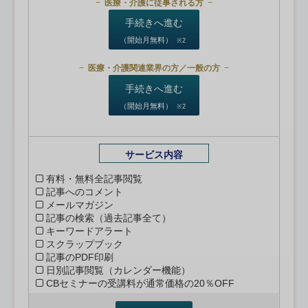
医療・介護に従事される方
手続きへ進む
（開始月無料）
※2
医療・介護関連業界の方／一般の方
手続きへ進む
（開始月無料）
※2
サービス内容
有料・無料全記事閲覧
記事へのコメント
メールマガジン
記事の検索（過去記事全て）
キーワードアラート
スクラップブック
記事のPDF印刷
日別記事閲覧（カレンダー機能）
CBセミナーの受講料が通常価格の20％OFF