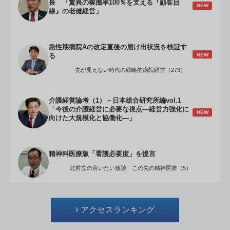
長 「驚異の稼働率100％を支える『顧客目
NEW
線』の老健経営」
急性期病院Aの改定直後の届け出状況を検証す
NEW
る
先が見えない時代の戦略的病院経営（273）
介護経営論考（1）－日本総合研究所編vol.1
「今後の介護経営に必要な視点―経営力強化に
NEW
向けた大規模化と協働化―」
精神科医療版「看護必要度」を提言
北村立の言いたい放談 この先の精神医療（5）
アクセスランキング