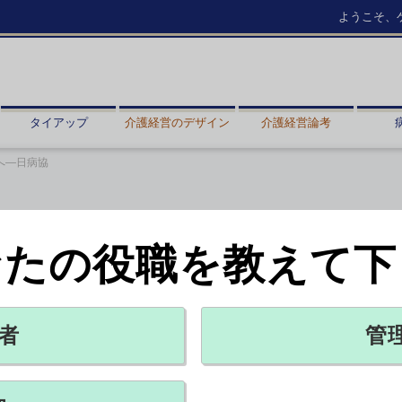
ようこそ、
タイアップ
介護経営のデザイン
介護経営論考
へ―日病協
なたの役職を教えて下
を厚労省に提出へ―日病協
X ポスト
リンクをコピー
者
管