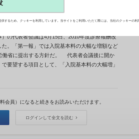
般
提供するため、クッキーを利用しています。当サイトをご利用いただく際には、当社のクッキーの利
本病院団体協議会」（日病協、議長＝小山信彌・
の代表者会議は4月15日、2010年度診療報酬改
した。「第一報」では入院基本料の大幅な増額など
生労働省に提出する方針だ。 代表者会議後に開か
」で要望する項目として、「入院基本料の大幅増」
料会員）になると続きをお読みいただけます。
ログインして全文を読む