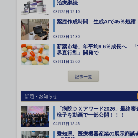
治療継続
03月25日 12:10
薬歴作成時間 生成AIで45％短縮
03月23日 14:30
新薬市場、年平均9.6％成長へ 「
界直行型」開発で
03月11日 12:00
記事一覧
話題・お知らせ
「病院ＤＸアワード2026」最終審
様子を動画で一部公開！！！
04月17日 18:46
愛知県、医療機器産業の展示商談