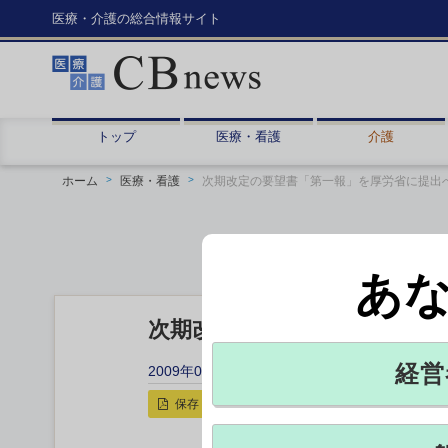
医療・介護の総合情報サイト
トップ
医療・看護
介護
ホーム
医療・看護
次期改定の要望書「第一報」を厚労省に提出
あ
次期改定の要望書「第一報」
経営
2009年04月15日 19:59
保存
印刷用