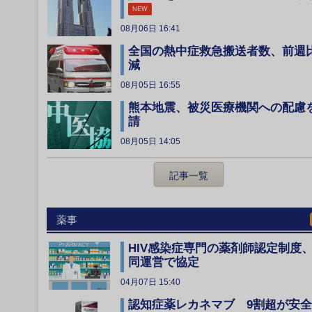
NEW
08月06日 16:41
全国の熱中症救急搬送者数、前週
減
08月05日 16:55
熊本地震、被災医療機関への配慮
請
08月05日 14:05
記事一覧
薬事
HIV感染症専門の薬剤師認定制度
同運営で協定
04月07日 15:40
認知症薬レカネマブ 9割超が安