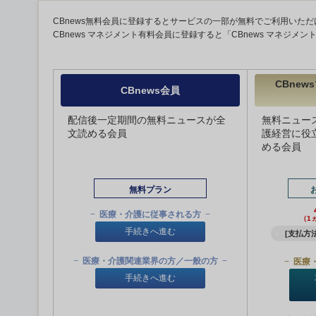
CBnews無料会員に登録するとサービスの一部が無料でご利用いただ
CBnews マネジメント有料会員に登録すると「CBnews マネジメ
CBne
CBnews会員
配信後一定期間の無料ニュースが全
無料ニュー
文読める会員
護経営に役
める会員
無料プラン
医療・介護に従事される方
（1
手続きへ進む
[支払方法
医療・介護関連業界の方／一般の方
医療
手続きへ進む