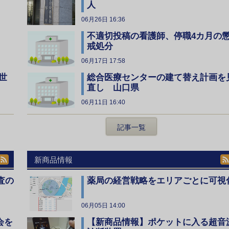
人
06月26日 16:36
不適切投稿の看護師、停職4カ月の
戒処分
06月17日 17:58
総合医療センターの建て替え計画を
世
直し 山口県
06月11日 16:40
記事一覧
新商品情報
査の
薬局の経営戦略をエリアごとに可視
06月05日 14:00
会を
【新商品情報】ポケットに入る超音