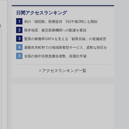
日間アクセスランキング
1
初の「病院船」医療提供 5日午後2時にも開始
込
2
熊本地震、被災医療機関への配慮を要請
3
驚異の稼働率100％を支える「顧客目線」の老健経営
4
避難先市町村での地域密着型サービス、柔軟な対応を
5
全国の熱中症救急搬送者数、前週比半減
アクセスランキング一覧