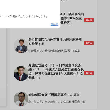
介護経営のデザインVol.4－敬英会光山
用について同意いただいたものとみなします。
誠理事長 「驚異の稼働率100％を支
NEW
える『顧客目線』の老健経営」
無回答
急性期病院Aの改定直後の届け出状況
NEW
を検証する
先が見えない時代の戦略的病院経営（273）
介護経営論考（1）－日本総合研究所
編vol.1 「今後の介護経営に必要な視
NEW
点―経営力強化に向けた大規模化と協
働化―」
精神科医療版「看護必要度」を提言
北村立の言いたい放談 この先の精神医療（5）