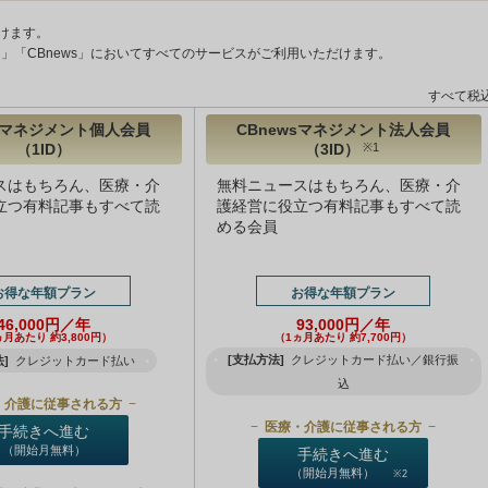
けます。
ント」「CBnews」においてすべてのサービスがご利用いただけます。
すべて税
wsマネジメント個人会員
CBnewsマネジメント法人会員
（1ID）
（3ID）
※1
スはもちろん、医療・介
無料ニュースはもちろん、医療・介
立つ有料記事もすべて読
護経営に役立つ有料記事もすべて読
める会員
お得な年額プラン
お得な年額プラン
46,000円／年
93,000円／年
ヵ月あたり 約3,800円）
（1ヵ月あたり 約7,700円）
[支払方法]
クレジットカード払い／銀行振
]
クレジットカード払い
込
・介護に従事される方
医療・介護に従事される方
手続きへ進む
（開始月無料）
手続きへ進む
（開始月無料）
※2