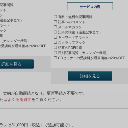
記事閲覧
サービス内容
ント
ン
有料・無料全記事閲覧
過去記事全て）
記事へのコメント
ラート
メールマガジン
ック
記事の検索（過去記事全て）
印刷
キーワードアラート
（カレンダー機能）
スクラップブック
の受講料が通常価格の20％OFF
記事のPDF印刷
日別記事閲覧（カレンダー機能）
CBセミナーの受講料が通常価格の20％OFF
詳細を見る
詳細を見る
ンは、契約が自動継続となり、更新手続き不要です。
たは
よくある質問
をご覧ください。
プランは31,000円（税込）で追加可能です。