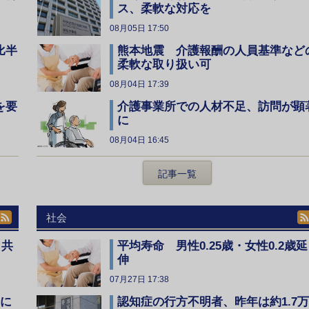
ス、柔軟な対応を
08月05日 17:50
比半
熊本地震 介護報酬の人員基準など
柔軟な取り扱い可
08月04日 17:39
を要
介護事業所での人材不足、訪問が顕
に
08月04日 16:45
記事一覧
社会
、共
平均寿命 男性0.25歳・女性0.2歳延
伸
07月27日 17:38
全に
認知症の行方不明者、昨年は約1.7万