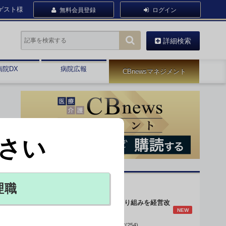
ゲスト様
無料会員登録
ログイン
詳細検索
病院DX
病院広報
CBnewsマネジメント
さい
オピニオン・人気連載
理職
身体的拘束最小化の取り組みを経営改
NEW
善に
データで読み解く病院経営(254)