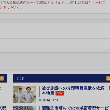
社で入金確認後のサービス開始となります。お申し込み日とサービス
注意ください。
介護
遣
被災施設への介護職員派遣を依頼 
本地震
NEW
08月06日 17:45
京都
避難先市町村での地域密着型サービ