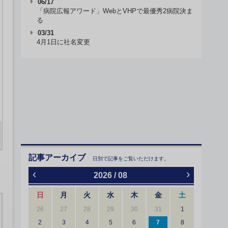
06/17
「病院広報アワード」WebとVHPで最優秀2病院決ま
る
03/31
4月1日に社名変更
記事アーカイブ
日別で記事をご覧いただけます。
‹
›
2026 / 08
日
月
火
水
木
金
土
26
27
28
29
30
31
1
2
3
4
5
6
7
8