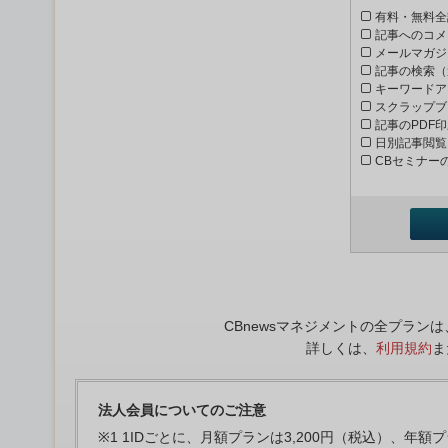
有料・無料全
記事へのコメ
メールマガジ
記事の検索（
キーワードア
スクラップブ
記事のPDF
日別記事閲覧
CBセミナー
CBnewsマネジメントの全プラ
詳しくは、
利用規約
ま
法人会員についてのご注意
※1 1IDごとに、月額プランは3,200円（税込）、年額