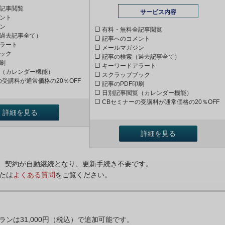
記事閲覧
サービス内容
ント
ン
有料・無料全記事閲覧
過去記事全て）
記事へのコメント
ラート
メールマガジン
ック
記事の検索（過去記事全て）
印刷
キーワードアラート
（カレンダー機能）
スクラップブック
の受講料が通常価格の20％OFF
記事のPDF印刷
日別記事閲覧（カレンダー機能）
CBセミナーの受講料が通常価格の20％OFF
詳細を見る
詳細を見る
ンは、契約が自動継続となり、更新手続き不要です。
たは
よくある質問
をご覧ください。
プランは31,000円（税込）で追加可能です。