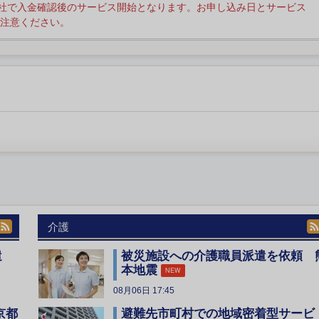
社で入金確認後のサービス開始となります。お申し込み日とサービス
注意ください。
介護
遣
被災施設への介護職員派遣を依頼 
本地震
NEW
08月06日 17:45
京都
避難先市町村での地域密着型サービ