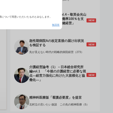
介護経営のデザインVol.4－敬英会光山
用について同意いただいたものとみなします。
誠理事長 「驚異の稼働率100％を支
NEW
える『顧客目線』の老健経営」
無回答
急性期病院Aの改定直後の届け出状況
NEW
を検証する
先が見えない時代の戦略的病院経営（273）
介護経営論考（1）－日本総合研究所
編vol.1 「今後の介護経営に必要な視
NEW
点―経営力強化に向けた大規模化と協
働化―」
精神科医療版「看護必要度」を提言
北村立の言いたい放談 この先の精神医療（5）