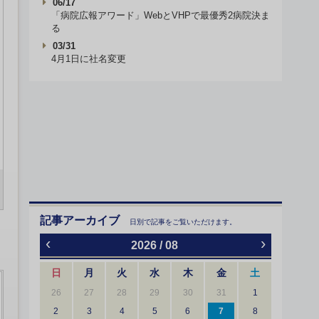
06/17
「病院広報アワード」WebとVHPで最優秀2病院決ま
る
03/31
4月1日に社名変更
記事アーカイブ
日別で記事をご覧いただけます。
‹
›
2026 / 08
日
月
火
水
木
金
土
26
27
28
29
30
31
1
2
3
4
5
6
7
8