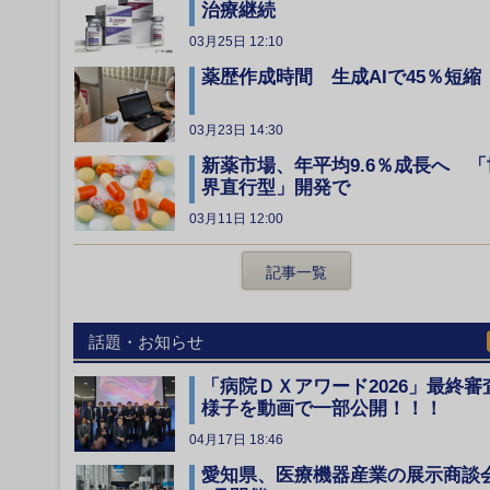
治療継続
03月25日 12:10
薬歴作成時間 生成AIで45％短縮
03月23日 14:30
新薬市場、年平均9.6％成長へ 「
界直行型」開発で
03月11日 12:00
記事一覧
話題・お知らせ
「病院ＤＸアワード2026」最終審
様子を動画で一部公開！！！
04月17日 18:46
愛知県、医療機器産業の展示商談