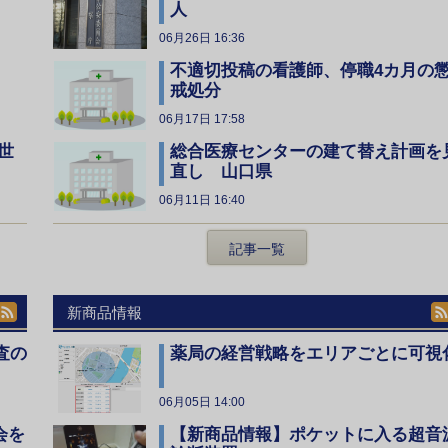
人
06月26日 16:36
不適切投稿の看護師、停職4カ月の
戒処分
06月17日 17:58
総合医療センターの建て替え計画を
世
直し 山口県
06月11日 16:40
記事一覧
新商品情報
査の
薬局の経営戦略をエリアごとに可視
06月05日 14:00
会を
【新商品情報】ポケットに入る超音