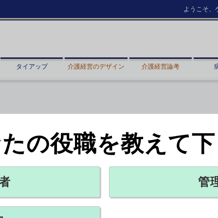
ようこそ、
タイアップ
介護経営のデザイン
介護経営論考
なたの役職を教えて下
画を公表―日医
X ポスト
リンクをコピー
者
管