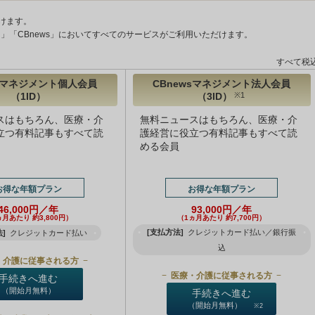
けます。
ント」「CBnews」においてすべてのサービスがご利用いただけます。
すべて税
wsマネジメント個人会員
CBnewsマネジメント法人会員
（1ID）
（3ID）
※1
スはもちろん、医療・介
無料ニュースはもちろん、医療・介
立つ有料記事もすべて読
護経営に役立つ有料記事もすべて読
める会員
お得な年額プラン
お得な年額プラン
46,000円／年
93,000円／年
ヵ月あたり 約3,800円）
（1ヵ月あたり 約7,700円）
[支払方法]
クレジットカード払い／銀行振
]
クレジットカード払い
込
・介護に従事される方
医療・介護に従事される方
手続きへ進む
（開始月無料）
手続きへ進む
（開始月無料）
※2