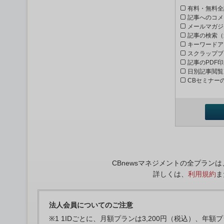
有料・無料全
記事へのコメ
メールマガジ
記事の検索（
キーワードア
スクラップブ
記事のPDF
日別記事閲覧
CBセミナー
CBnewsマネジメントの全プラ
詳しくは、
利用規約
ま
法人会員についてのご注意
※1 1IDごとに、月額プランは3,200円（税込）、年額