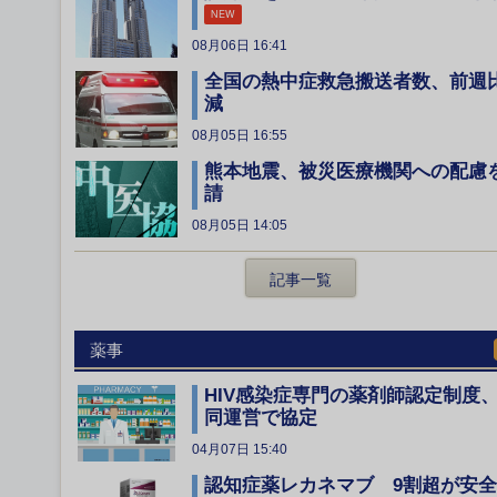
NEW
08月06日 16:41
全国の熱中症救急搬送者数、前週
減
08月05日 16:55
熊本地震、被災医療機関への配慮
請
08月05日 14:05
記事一覧
薬事
HIV感染症専門の薬剤師認定制度
同運営で協定
04月07日 15:40
認知症薬レカネマブ 9割超が安