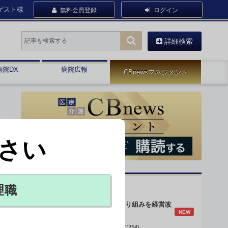
ゲスト様
無料会員登録
ログイン
詳細検索
病院DX
病院広報
CBnewsマネジメント
さい
オピニオン・人気連載
理職
身体的拘束最小化の取り組みを経営改
NEW
善に
データで読み解く病院経営(254)