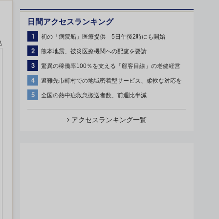
日間アクセスランキング
1
初の「病院船」医療提供 5日午後2時にも開始
込
2
熊本地震、被災医療機関への配慮を要請
3
驚異の稼働率100％を支える「顧客目線」の老健経営
4
避難先市町村での地域密着型サービス、柔軟な対応を
5
全国の熱中症救急搬送者数、前週比半減
アクセスランキング一覧