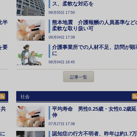
ス、柔軟な対応を
08月05日 17:50
比半
熊本地震 介護報酬の人員基準など
柔軟な取り扱い可
08月04日 17:39
を要
介護事業所での人材不足、訪問が顕
に
08月04日 16:45
記事一覧
社会
、共
平均寿命 男性0.25歳・女性0.2歳延
伸
07月27日 17:38
全に
認知症の行方不明者、昨年は約1.7万