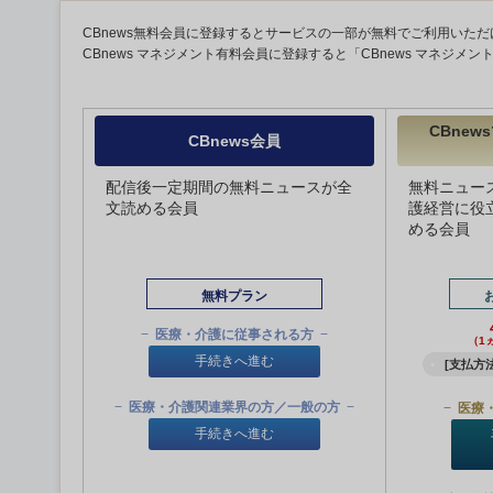
CBnews無料会員に登録するとサービスの一部が無料でご利用いただ
CBnews マネジメント有料会員に登録すると「CBnews マネジメ
CBne
CBnews会員
配信後一定期間の無料ニュースが全
無料ニュー
文読める会員
護経営に役
める会員
無料プラン
医療・介護に従事される方
（1
手続きへ進む
[支払方法
医療・介護関連業界の方／一般の方
医療
手続きへ進む