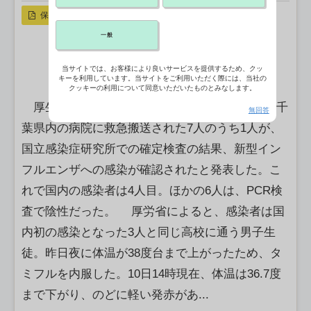
保存
一般
当サイトでは、お客様により良いサービスを提供するため、クッ
キーを利用しています。当サイトをご利用いただく際には、当社の
クッキーの利用について同意いただいたものとみなします。
厚生労働省は5月10日午前、昨日に停留先から千
無回答
葉県内の病院に救急搬送された7人のうち1人が、
国立感染症研究所での確定検査の結果、新型イン
フルエンザへの感染が確認されたと発表した。こ
れで国内の感染者は4人目。ほかの6人は、PCR検
査で陰性だった。 厚労省によると、感染者は国
内初の感染となった3人と同じ高校に通う男子生
徒。昨日夜に体温が38度台まで上がったため、タ
ミフルを内服した。10日14時現在、体温は36.7度
まで下がり、のどに軽い発赤があ...