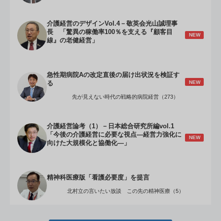
介護経営のデザインVol.4－敬英会光山誠理事
長 「驚異の稼働率100％を支える『顧客目
NEW
線』の老健経営」
急性期病院Aの改定直後の届け出状況を検証す
NEW
る
先が見えない時代の戦略的病院経営（273）
介護経営論考（1）－日本総合研究所編vol.1
「今後の介護経営に必要な視点―経営力強化に
NEW
向けた大規模化と協働化―」
精神科医療版「看護必要度」を提言
北村立の言いたい放談 この先の精神医療（5）