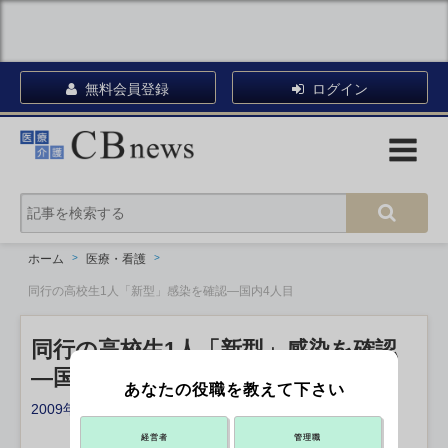
無料会員登録
ログイン
ホーム
医療・看護
同行の高校生1人「新型」感染を確認―国内4人目
同行の高校生1人「新型」感染を確認
―国内4人目
あなたの役職を教えて下さい
2009年05月10日 18:55
X ポスト
リンクをコピー
経営者
管理職