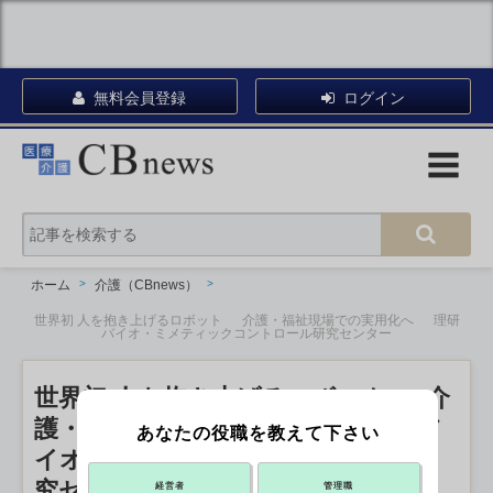
無料会員登録
ログイン
ホーム
介護（CBnews）
世界初 人を抱き上げるロボット 介護・福祉現場での実用化へ 理研
バイオ・ミメティックコントロール研究センター
世界初 人を抱き上げるロボット 介
護・福祉現場での実用化へ 理研バ
あなたの役職を教えて下さい
イオ・ミメティックコントロール研
究センター
経営者
管理職