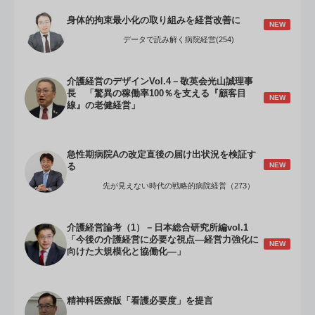
身体的拘束最小化の取り組みを経営改善に
NEW
データで読み解く病院経営(254)
介護経営のデザインVol.4－敬英会光山誠理事
長 「驚異の稼働率100％を支える『顧客目
NEW
線』の老健経営」
急性期病院Aの改定直後の届け出状況を検証す
NEW
る
先が見えない時代の戦略的病院経営（273）
介護経営論考（1）－日本総合研究所編vol.1
「今後の介護経営に必要な視点―経営力強化に
NEW
向けた大規模化と協働化―」
精神科医療版「看護必要度」を提言