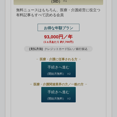
（3ID）
※1
無料ニュースはもちろん、医療・介護経営に役立つ
有料記事もすべて読める会員
お得な年額プラン
93,000円／年
（1ヵ月あたり 約7,700円）
[支払方法]
クレジットカード払い／銀行振込
医療・介護に従事される方
手続きへ進む
（開始月無料）
※2
医療・介護関連業界の方／一般の方
手続きへ進む
（開始月無料）
※2