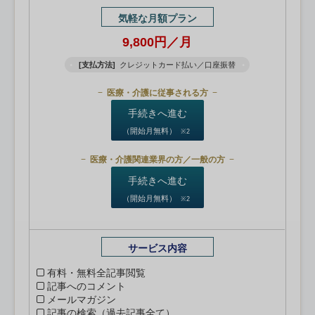
気軽な月額プラン
9,800円／月
[支払方法]
クレジットカード払い／口座振替
医療・介護に従事される方
手続きへ進む
（開始月無料）
※2
医療・介護関連業界の方／一般の方
手続きへ進む
（開始月無料）
※2
サービス内容
有料・無料全記事閲覧
記事へのコメント
メールマガジン
記事の検索（過去記事全て）