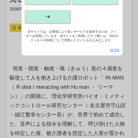
2006年09月27日 13:29
X ポスト
リンクをコピー
一般
保存
当サイトでは、お客様により良いサービスを提供するため、クッ
キーを利用しています。当サイトをご利用いただく際には、当社の
クッキーの利用について同意いただいたものとみなします。
無回答
視覚・聴覚・触覚・嗅（きゅう）覚の４感覚を
駆使して人を抱き上げる介護ロボット「 RI-MAN
（ R obot I nteracting with Hu man ・ リーマ
ン）」の開発に、理化学研究所バイオ・ミメティ
ックコントロール研究センター（ 名古屋市守山区
・細江繁幸センター長）が、世界で初めて成功し
た。音声による指令を理解して、呼び掛けた人物
を特定した後、被介護者を想定した人形が置かれ