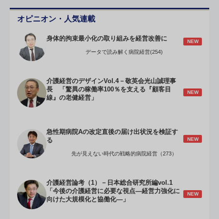
オピニオン・人気連載
身体的拘束最小化の取り組みを経営改善に
NEW
データで読み解く病院経営(254)
介護経営のデザインVol.4－敬英会光山誠理事
長 「驚異の稼働率100％を支える『顧客目
NEW
線』の老健経営」
急性期病院Aの改定直後の届け出状況を検証す
NEW
る
先が見えない時代の戦略的病院経営（273）
介護経営論考（1）－日本総合研究所編vol.1
「今後の介護経営に必要な視点―経営力強化に
NEW
向けた大規模化と協働化―」