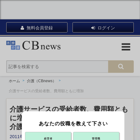
無料会員登録
ログイン
ホーム
介護（CBnews）
介護サービスの受給者数、費用額ともに増加
介護サービスの受給者数、費用額とも
に増加
あなたの役職を教えて下さい
介護給付費実態調査・6月審査分
2011年08月24日 18:56
経営者
管理職