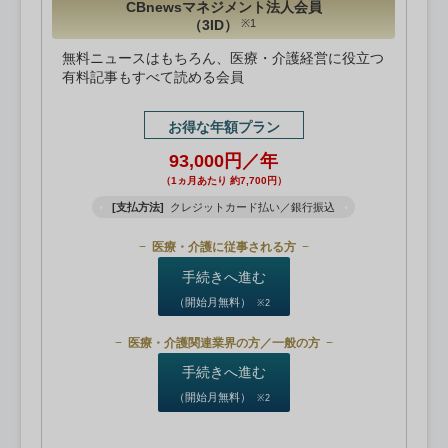
CBnewsマネジメント法人会員
（3ID）
※1
無料ニュースはもちろん、医療・介護経営に役立つ
有料記事もすべて読める会員
お得な年額プラン
93,000円／年
（1ヵ月あたり 約7,700円）
[支払方法]
クレジットカード払い／銀行振込
医療・介護に従事される方
手続きへ進む
（開始月無料）
※2
医療・介護関連業界の方／一般の方
手続きへ進む
（開始月無料）
※2