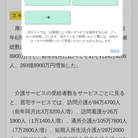
X ポスト
リンクをコピー
保存
一般
厚生労働省の「介護給付費実態調査月報（2011
当サイトでは、お客様により良いサービスを提供するため、クッ
年6月審査分）」によると、介護サービスの受給者
キーを利用しています。当サイトをご利用いただく際には、当社の
クッキーの利用について同意いただいたものとみなします。
総数は334万7900人、サービス費用額は6214億
無回答
8900万円で、前年同月に比べてそれぞれ14万9200
人、293億8900万円増加した。
介護サービスの受給者数をサービスごとに見る
と、居宅サービスでは、訪問介護が84万4700人
（前年同月比3万3200人増）、訪問看護が26万
1900人（1万1400人増）、通所介護が105万7800人
（7万2600人増）、短期入所生活介護が29万2000