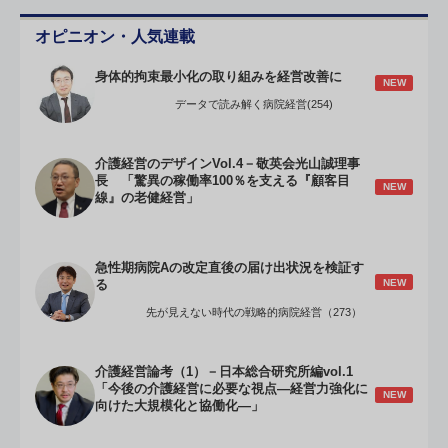
オピニオン・人気連載
身体的拘束最小化の取り組みを経営改善に
NEW
データで読み解く病院経営(254)
介護経営のデザインVol.4－敬英会光山誠理事
長 「驚異の稼働率100％を支える『顧客目
NEW
線』の老健経営」
急性期病院Aの改定直後の届け出状況を検証す
NEW
る
先が見えない時代の戦略的病院経営（273）
介護経営論考（1）－日本総合研究所編vol.1
「今後の介護経営に必要な視点―経営力強化に
NEW
向けた大規模化と協働化―」