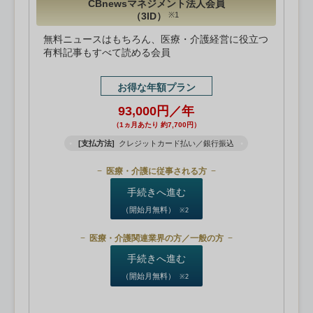
CBnewsマネジメント法人会員
（3ID）
※1
無料ニュースはもちろん、医療・介護経営に役立つ
有料記事もすべて読める会員
お得な年額プラン
93,000円／年
（1ヵ月あたり 約7,700円）
[支払方法]
クレジットカード払い／銀行振込
医療・介護に従事される方
手続きへ進む
（開始月無料）
※2
医療・介護関連業界の方／一般の方
手続きへ進む
（開始月無料）
※2