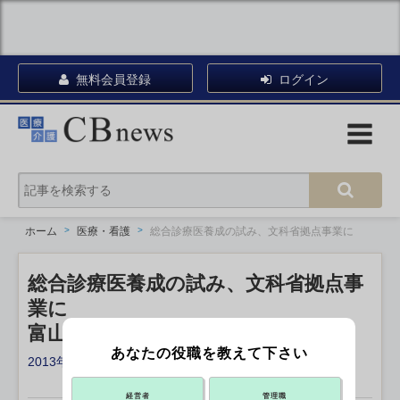
無料会員登録
ログイン
ホーム
医療・看護
総合診療医養成の試み、文科省拠点事業に
総合診療医養成の試み、文科省拠点事
業に
富山大、地域医療現場で臨床研究
あなたの役職を教えて下さい
2013年08月15日 17:48
X ポスト
リンクをコピー
経営者
管理職