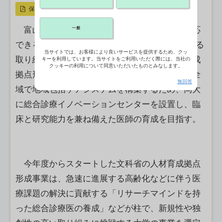
保存
富山大はこのほど、地域包括ケアの課題に対応
一般
できるアカデミックGP（総合診療医）を養成する
当サイトでは、お客様により良いサービスを提供するため、クッ
取り組みが、文部科学省の未来医療研究人材養成
キーを利用しています。当サイトをご利用いただく際には、当社の
クッキーの利用について同意いただいたものとみなします。
拠点形成事業に選ばれたと発表した。富山県内全
無回答
域で地域包括ケアシステムを構築するため、同大
に総合診療イノベーションセンターを設置し、臨
床と研究能力を兼ね備えた医師の育成を目指す。
今年度からスタートした文科省の人材育成拠点
形成事業は、急速に進展する高齢化などに伴う医
療課題の解決に貢献する「リサーチマインドを持
った総合診療医の養成」などが柱で、新規性や独