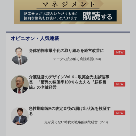
オピニオン・人気連載
身体的拘束最小化の取り組みを経営改善に
NEW
データで読み解く病院経営(254)
介護経営のデザインVol.4－敬英会光山誠理事
長 「驚異の稼働率100％を支える『顧客目
NEW
線』の老健経営」
急性期病院Aの改定直後の届け出状況を検証す
NEW
る
先が見えない時代の戦略的病院経営（273）