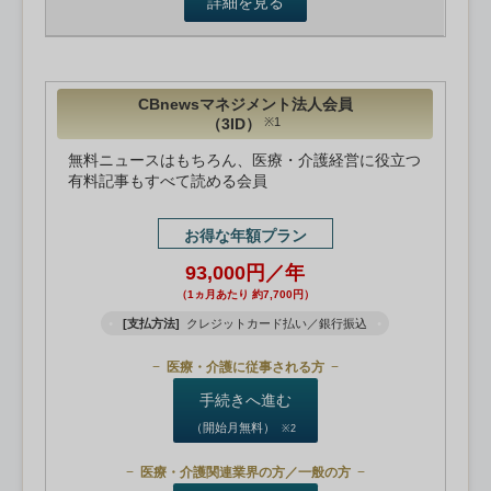
詳細を見る
CBnewsマネジメント法人会員
（3ID）
※1
無料ニュースはもちろん、医療・介護経営に役立つ
有料記事もすべて読める会員
お得な年額プラン
93,000円／年
（1ヵ月あたり 約7,700円）
[支払方法]
クレジットカード払い／銀行振込
医療・介護に従事される方
手続きへ進む
（開始月無料）
※2
医療・介護関連業界の方／一般の方