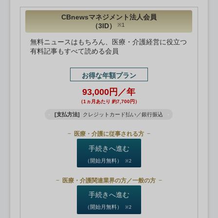
CBnewsマネジメント法人会員
（3ID）
※1
無料ニュースはもちろん、医療・介護経営に役立つ
有料記事もすべて読める会員
お得な年額プラン
93,000円／年
（1ヵ月あたり 約7,700円）
[支払方法]
クレジットカード払い／銀行振込
医療・介護に従事される方
手続きへ進む
（開始月無料）
※2
医療・介護関連業界の方／一般の方
手続きへ進む
（開始月無料）
※2