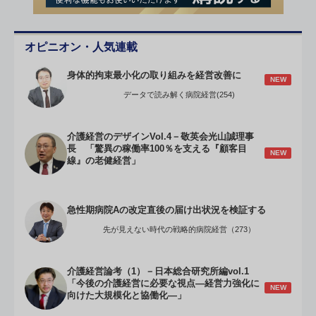
オピニオン・人気連載
身体的拘束最小化の取り組みを経営改善に
NEW
データで読み解く病院経営(254)
介護経営のデザインVol.4－敬英会光山誠理事
長 「驚異の稼働率100％を支える『顧客目
NEW
線』の老健経営」
急性期病院Aの改定直後の届け出状況を検証する
先が見えない時代の戦略的病院経営（273）
介護経営論考（1）－日本総合研究所編vol.1
「今後の介護経営に必要な視点―経営力強化に
NEW
向けた大規模化と協働化―」