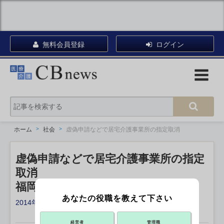
無料会員登録
ログイン
ホーム
社会
虚偽申請などで居宅介護事業所の指定取消
虚偽申請などで居宅介護事業所の指定
取消
福岡市
あなたの役職を教えて下さい
2014年02月13日 16:00
X ポスト
リンクをコピー
経営者
管理職