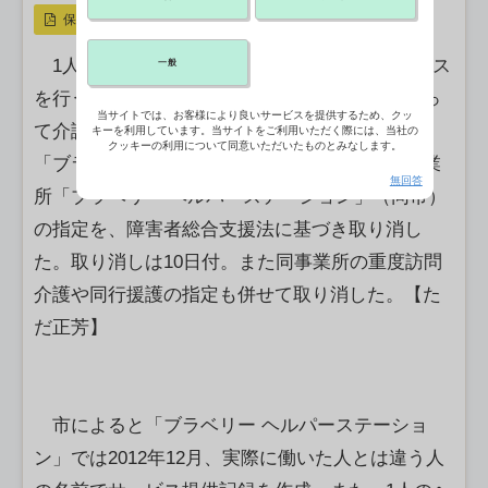
保存
1人のヘルパーが同時に複数の利用者にサービス
一般
を行うなどの違反を犯した上、虚偽の申請によっ
当サイトでは、お客様により良いサービスを提供するため、クッ
て介護報酬を不正受給していたとして福岡市は、
キーを利用しています。当サイトをご利用いただく際には、当社の
クッキーの利用について同意いただいたものとみなします。
「ブラベリー」（同市）が運営する居宅介護事業
無回答
所「ブラベリー ヘルパーステーション」（同市）
の指定を、障害者総合支援法に基づき取り消し
た。取り消しは10日付。また同事業所の重度訪問
介護や同行援護の指定も併せて取り消した。【た
だ正芳】
市によると「ブラベリー ヘルパーステーショ
ン」では2012年12月、実際に働いた人とは違う人