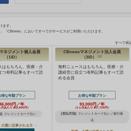
けます。
ント」「CBnews」においてすべてのサービスがご利用いただけます。
すべて税
wsマネジメント個人会員
CBnewsマネジメント法人会員
（1ID）
（3ID）
※1
スはもちろん、医療・介
無料ニュースはもちろん、医療・介
立つ有料記事もすべて読
護経営に役立つ有料記事もすべて読
める会員
お得な年額プラン
お得な年額プラン
46,000円／年
93,000円／年
ヵ月あたり 約3,800円）
（1ヵ月あたり 約7,700円）
[支払方法]
クレジットカード払い／銀行振
]
クレジットカード払い
込
・介護に従事される方