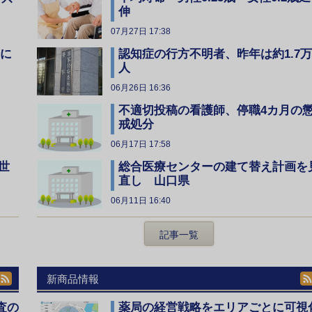
伸
07月27日 17:38
全に
認知症の行方不明者、昨年は約1.7万
人
06月26日 16:36
不適切投稿の看護師、停職4カ月の
戒処分
06月17日 17:58
総合医療センターの建て替え計画を
世
直し 山口県
06月11日 16:40
記事一覧
新商品情報
査の
薬局の経営戦略をエリアごとに可視