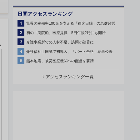
日間アクセスランキング
1
驚異の稼働率100％を支える「顧客目線」の老健経営
2
初の「病院船」医療提供 5日午後2時にも開始
3
介護事業所での人材不足、訪問が顕著に
込
4
介護福祉士国試で初導入、「パート合格」結果公表
5
熊本地震、被災医療機関への配慮を要請
アクセスランキング一覧