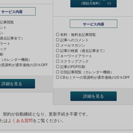
（開始月無料）
※2
サービス内容
記事閲覧
サービス内容
ント
ン
有料・無料全記事閲覧
過去記事全て）
記事へのコメント
ラート
メールマガジン
ック
記事の検索（過去記事全て）
印刷
キーワードアラート
（カレンダー機能）
スクラップブック
の受講料が通常価格の20％OFF
記事のPDF印刷
日別記事閲覧（カレンダー機能）
CBセミナーの受講料が通常価格の20％OFF
詳細を見る
詳細を見る
ンは、契約が自動継続となり、更新手続き不要です。
たは
よくある質問
をご覧ください。