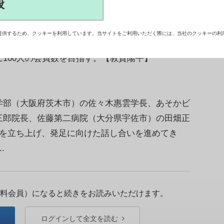
般
京都市下京区）は年度内に、「西本願寺医師の
向き合う医師が、仏教と医療相互の視点から現場の
提供するため、クッキーを利用しています。当サイトをご利用いただく際には、当社のクッキーの利
目的。現在、同派の寺院に所属する僧侶や門徒の医
100人の会員数を目指す。【敦賀陽平】
部（大阪府茨木市）の佐々木惠雲学長、あそかビ
三郎院長、佐藤第二病院（大分県宇佐市）の田畑正
会を立ち上げ、発足に向けた話し合いを進めてき
.
料会員）になると続きをお読みいただけます。
ログインして全文を読む