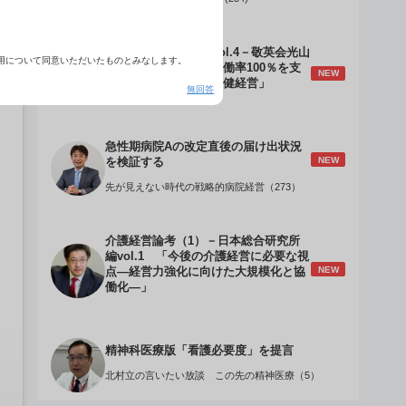
介護経営のデザインVol.4－敬英会光山
用について同意いただいたものとみなします。
誠理事長 「驚異の稼働率100％を支
NEW
える『顧客目線』の老健経営」
無回答
急性期病院Aの改定直後の届け出状況
NEW
を検証する
先が見えない時代の戦略的病院経営（273）
介護経営論考（1）－日本総合研究所
編vol.1 「今後の介護経営に必要な視
NEW
点―経営力強化に向けた大規模化と協
働化―」
精神科医療版「看護必要度」を提言
北村立の言いたい放談 この先の精神医療（5）