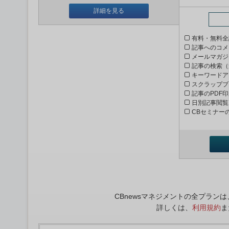
詳細を見る
有料・無料全
記事へのコメ
メールマガジ
記事の検索（
キーワードア
スクラップブ
記事のPDF
日別記事閲覧
CBセミナー
CBnewsマネジメントの全プラ
詳しくは、
利用規約
ま