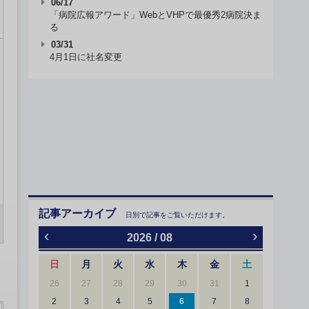
06/17
「病院広報アワード」WebとVHPで最優秀2病院決ま
る
03/31
4月1日に社名変更
記事アーカイブ
日別で記事をご覧いただけます。
‹
›
2026 / 08
日
月
火
水
木
金
土
26
27
28
29
30
31
1
2
3
4
5
6
7
8