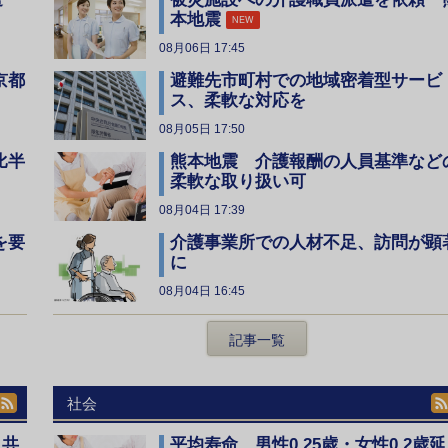
本地震
NEW
08月06日 17:45
京都
避難先市町村での地域密着型サービ
ス、柔軟な対応を
08月05日 17:50
比半
熊本地震 介護報酬の人員基準など
柔軟な取り扱い可
08月04日 17:39
を要
介護事業所での人材不足、訪問が顕
に
08月04日 16:45
記事一覧
社会
、共
平均寿命 男性0.25歳・女性0.2歳延