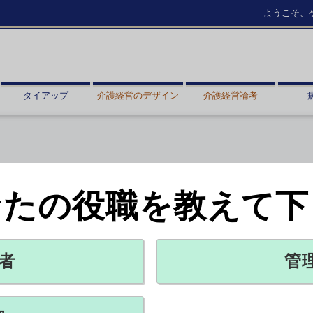
ようこそ、
タイアップ
介護経営のデザイン
介護経営論考
なたの役職を教えて下
内に設立
者
管
X ポスト
リンクをコピー