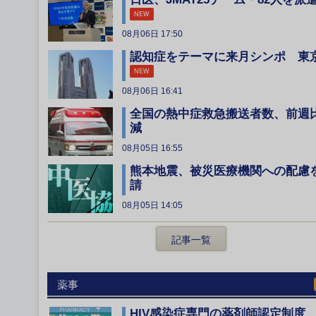
NEW
08月06日 17:50
認知症をテーマに来月シンポ 東
NEW
08月06日 16:41
全国の熱中症救急搬送者数、前週
減
08月05日 16:55
熊本地震、被災医療機関への配慮
請
08月05日 14:05
記事一覧
薬事
HIV感染症専門の薬剤師認定制度