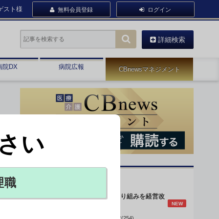
ゲスト様
無料会員登録
ログイン
詳細検索
病院DX
病院広報
CBnewsマネジメント
さい
オピニオン・人気連載
理職
身体的拘束最小化の取り組みを経営改
NEW
善に
データで読み解く病院経営(254)