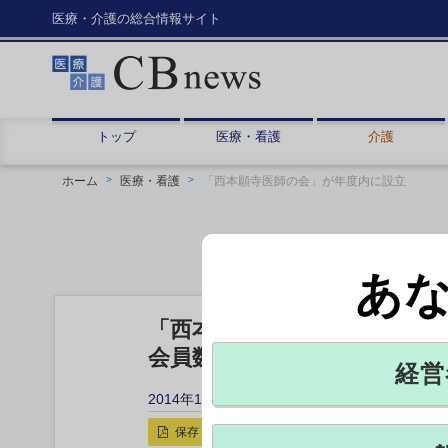
医療・介護の総合情報サイト
トップ
医療・看護
介護
ホーム
医療・看護
「西本願寺医師の会」が年度内に設立
あ
「西本願寺医師の会」が年度
会員数100人目指す
経営
2014年10月17日 12:40
保存
印刷用