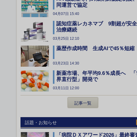
同運営で協定
04月07日 15:40
認知症薬レカネマブ 9割超が安
治療継続
03月25日 12:10
薬歴作成時間 生成AIで45％短縮
03月23日 14:30
新薬市場、年平均9.6％成長へ 「
界直行型」開発で
03月11日 12:00
記事一覧
話題・お知らせ
「病院ＤＸアワード2026」最終審