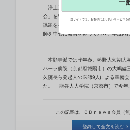
一
浄土真宗本願寺派（本山・西本願寺、
会」を設立する。日々、患者の生死と
当サイトでは、お客様により良いサービスを
課題を共有し、相互交流を図ることが
師を中心に会員を募っており、年度内に
本願寺派では昨年春、藍野大短期大学
ハーラ病院（京都府城陽市）の大嶋健
久院長ら発起人の医師9人による準備
た。 龍谷大大学院（京都市）で今年..
この記事は、ＣＢｎｅｗｓ会員（無
登録して全文を読む