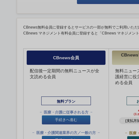
CBnews無料会員に登録するとサービスの一部が無料でご利用いただ
CBnews マネジメント有料会員に登録すると「CBnews マネジメ
CBne
CBnews会員
配信後一定期間の無料ニュースが全
無料ニュー
文読める会員
護経営に役
める会員
無料プラン
医療・介護に従事される方
（1
手続きへ進む
[支払方法
医療・介護関連業界の方／一般の方
医療