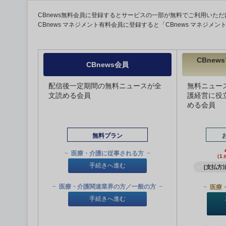
CBnews無料会員に登録するとサービスの一部が無料でご利用いただ
CBnews マネジメント有料会員に登録すると「CBnews マネジメ
CBne
CBnews会員
配信後一定期間の無料ニュースが全
無料ニュー
文読める会員
護経営に役
める会員
無料プラン
医療・介護に従事される方
（1
手続きへ進む
[支払方法
医療・介護関連業界の方／一般の方
医療
手続きへ進む