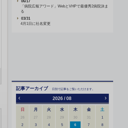
06/17
「病院広報アワード」WebとVHPで最優秀2病院決ま
る
03/31
4月1日に社名変更
記事アーカイブ
日別で記事をご覧いただけます。
‹
›
2026 / 08
日
月
火
水
木
金
土
26
27
28
29
30
31
1
2
3
4
5
6
7
8