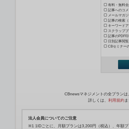
有料・無料全
記事へのコメ
メールマガジ
記事の検索（
キーワードア
スクラップブ
記事のPDF
日別記事閲覧
CBセミナー
CBnewsマネジメントの全プラ
詳しくは、
利用規約
ま
法人会員についてのご注意
※1 1IDごとに、月額プランは3,200円（税込）、年額