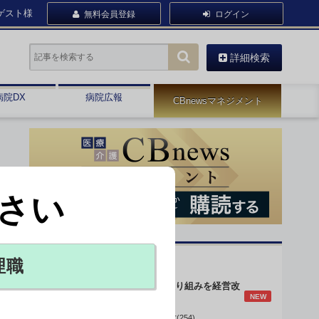
ゲスト様
無料会員登録
ログイン
詳細検索
病院DX
病院広報
CBnewsマネジメント
さい
オピニオン・人気連載
理職
身体的拘束最小化の取り組みを経営改
NEW
善に
データで読み解く病院経営(254)