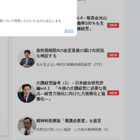
介護経営のデザインVol.4－敬英会光山
用について同意いただいたものとみなします。
誠理事長 「驚異の稼働率100％を支
NEW
える『顧客目線』の老健経営」
無回答
急性期病院Aの改定直後の届け出状況
NEW
を検証する
先が見えない時代の戦略的病院経営（273）
介護経営論考（1）－日本総合研究所
編vol.1 「今後の介護経営に必要な視
NEW
点―経営力強化に向けた大規模化と協
働化―」
精神科医療版「看護必要度」を提言
北村立の言いたい放談 この先の精神医療（5）