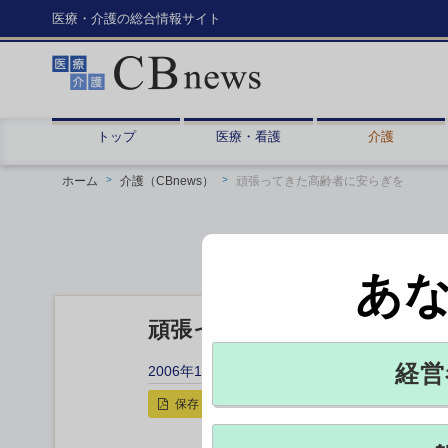
医療・介護の総合情報サイト
トップ
医療・看護
介護
ホーム
介護（CBnews）
頑張ってきた高齢者に安らぎを
あ
頑張ってきた高齢者に安らぎ
経営
2006年12月07日 11:16
保存
印刷用