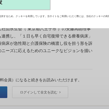
般
提供するため、クッキーを利用しています。当サイトをご利用いただく際には、当社のクッキーの利
・安藤高朗氏 病院、診療所、老健施設、訪問看
社団永生会（ 東京都八王子市 ）の安藤高朗理事
も連携し、「１日も早く自宅復帰できる療養病床」
養病床が急性期と介護保険の橋渡し役を担う形を訴
のニーズに応えるためのユニークなビジョンを描い
料会員）になると続きをお読みいただけます。
ログインして全文を読む