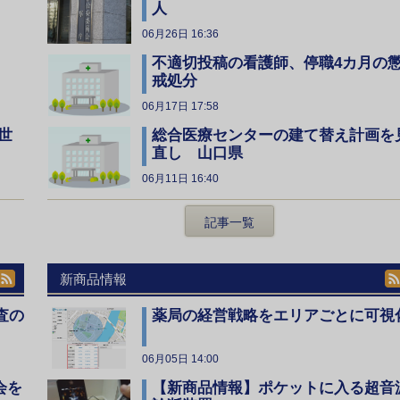
人
06月26日 16:36
不適切投稿の看護師、停職4カ月の
戒処分
06月17日 17:58
総合医療センターの建て替え計画を
世
直し 山口県
06月11日 16:40
記事一覧
新商品情報
査の
薬局の経営戦略をエリアごとに可視
06月05日 14:00
会を
【新商品情報】ポケットに入る超音