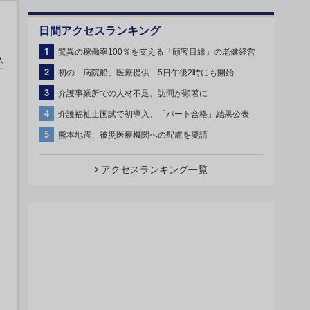
日間アクセスランキング
1
驚異の稼働率100％を支える「顧客目線」の老健経営
込
2
初の「病院船」医療提供 5日午後2時にも開始
3
介護事業所での人材不足、訪問が顕著に
4
介護福祉士国試で初導入、「パート合格」結果公表
5
熊本地震、被災医療機関への配慮を要請
アクセスランキング一覧