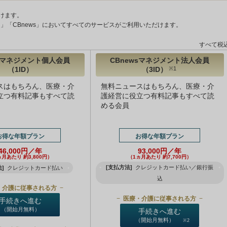
けます。
ント」「CBnews」においてすべてのサービスがご利用いただけます。
すべて税
wsマネジメント個人会員
CBnewsマネジメント法人会員
（1ID）
（3ID）
※1
スはもちろん、医療・介
無料ニュースはもちろん、医療・介
立つ有料記事もすべて読
護経営に役立つ有料記事もすべて読
める会員
お得な年額プラン
お得な年額プラン
46,000円／年
93,000円／年
ヵ月あたり 約3,800円）
（1ヵ月あたり 約7,700円）
[支払方法]
クレジットカード払い／銀行振
]
クレジットカード払い
込
・介護に従事される方
医療・介護に従事される方
手続きへ進む
（開始月無料）
手続きへ進む
（開始月無料）
※2