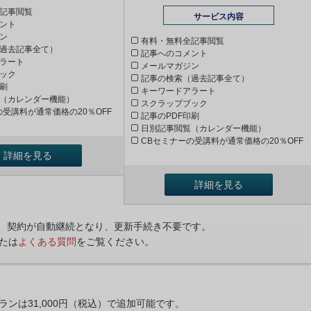
記事閲覧
サービス内容
ント
ン
有料・無料全記事閲覧
過去記事全て）
記事へのコメント
ラート
メールマガジン
ック
記事の検索（過去記事全て）
印刷
キーワードアラート
（カレンダー機能）
スクラップブック
の受講料が通常価格の20％OFF
記事のPDF印刷
日別記事閲覧（カレンダー機能）
CBセミナーの受講料が通常価格の20％OFF
詳細を見る
詳細を見る
ンは、契約が自動継続となり、更新手続き不要です。
たは
よくある質問
をご覧ください。
プランは31,000円（税込）で追加可能です。