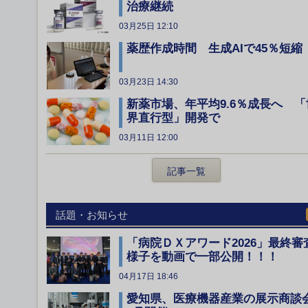
治療継続
03月25日 12:10
薬歴作成時間 生成AIで45％短縮
03月23日 14:30
新薬市場、年平均9.6％成長へ 「
界直行型」開発で
03月11日 12:00
記事一覧
話題・お知らせ
「病院ＤＸアワード2026」最終審
様子を動画で一部公開！！！
04月17日 18:46
愛知県、医療機器産業の展示商談