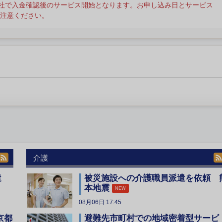
社で入金確認後のサービス開始となります。お申し込み日とサービス
注意ください。
介護
遣
被災施設への介護職員派遣を依頼 
本地震
NEW
08月06日 17:45
京都
避難先市町村での地域密着型サービ