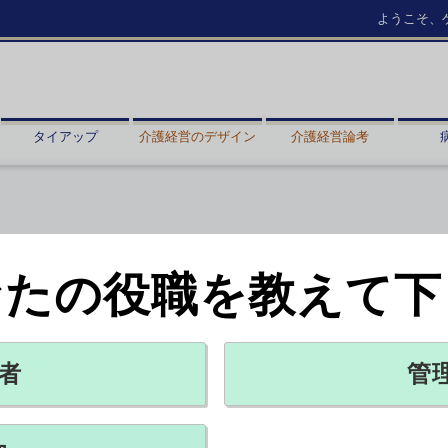
ようこそ、
タイアップ
介護経営のデザイン
介護経営論考
なたの役職を教えて下
を
X ポスト
リンクをコピー
者
管