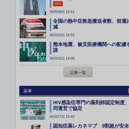
NEW
08月06日 16:41
全国の熱中症救急搬送者数、前週
減
08月05日 16:55
熊本地震、被災医療機関への配慮
請
08月05日 14:05
記事一覧
薬事
HIV感染症専門の薬剤師認定制度
同運営で協定
04月07日 15:40
認知症薬レカネマブ 9割超が安