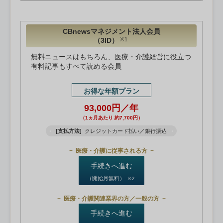
CBnewsマネジメント法人会員
（3ID）
※1
無料ニュースはもちろん、医療・介護経営に役立つ
有料記事もすべて読める会員
お得な年額プラン
93,000円／年
（1ヵ月あたり 約7,700円）
[支払方法]
クレジットカード払い／銀行振込
医療・介護に従事される方
手続きへ進む
（開始月無料）
※2
医療・介護関連業界の方／一般の方
手続きへ進む