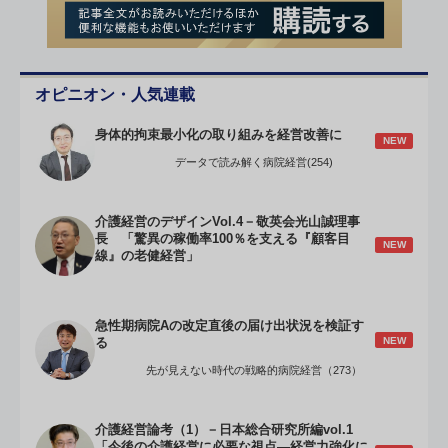
オピニオン・人気連載
身体的拘束最小化の取り組みを経営改善に
NEW
データで読み解く病院経営(254)
介護経営のデザインVol.4－敬英会光山誠理事
長 「驚異の稼働率100％を支える『顧客目
NEW
線』の老健経営」
急性期病院Aの改定直後の届け出状況を検証す
NEW
る
先が見えない時代の戦略的病院経営（273）
介護経営論考（1）－日本総合研究所編vol.1
「今後の介護経営に必要な視点―経営力強化に