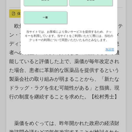
X ポスト
リンクをコピー
保存
一般
欧州製薬団体連合会（EFPIA Japan）のカーステ
当サイトでは、お客様により良いサービスを提供するため、クッ
ン・ブルン会長（バイエル薬品社長）は14日、メ
キーを利用しています。当サイトをご利用いただく際には、当社の
クッキーの利用について同意いただいたものとみなします。
ディアセミナーで講演した。現行の薬価制度は患
無回答
者への利益や医療費の抑制などの観点でうまく機
能していると評価した上で、薬価が毎年改定され
た場合、患者に革新的な医薬品を提供するという
製薬会社の取り組みが弱まることから、「新たな
ドラッグ・ラグを生む可能性がある」と指摘。現
行の制度を継続することを求めた。【松村秀士】
薬価をめぐっては、昨年開かれた政府の経済財