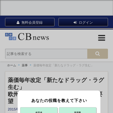
無料会員登録
ログイン
ホーム
薬事
薬価毎年改定「新たなドラッグ・ラグ生む」
薬価毎年改定「新たなドラッグ・ラグ
生む」
欧州製薬団連会長、現行制度の継続要
望
あなたの役職を教えて下さい
2015年04月14日 21:17
経営者
管理職