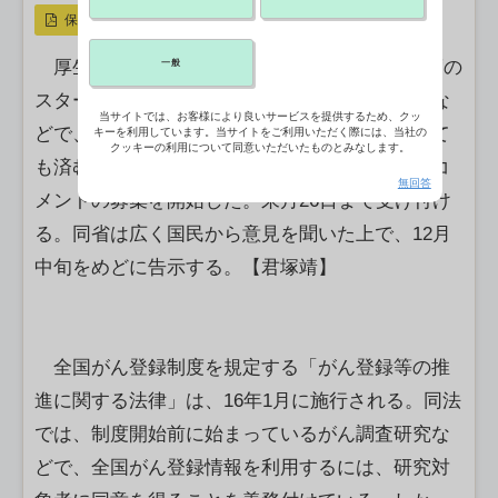
保存
厚生労働省は、2016年1月の全国がん登録制度の
一般
スタート前に始まっている大規模コホート研究な
当サイトでは、お客様により良いサービスを提供するため、クッ
どで、研究対象者に対して改めて同意を得なくて
キーを利用しています。当サイトをご利用いただく際には、当社の
クッキーの利用について同意いただいたものとみなします。
も済む代替措置の指針案についてのパブリックコ
無回答
メントの募集を開始した。来月26日まで受け付け
る。同省は広く国民から意見を聞いた上で、12月
中旬をめどに告示する。【君塚靖】
全国がん登録制度を規定する「がん登録等の推
進に関する法律」は、16年1月に施行される。同法
では、制度開始前に始まっているがん調査研究な
どで、全国がん登録情報を利用するには、研究対