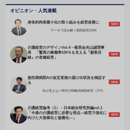
オピニオン・人気連載
身体的拘束最小化の取り組みを経営改善に
NEW
データで読み解く病院経営(254)
介護経営のデザインVol.4－敬英会光山誠理事
長 「驚異の稼働率100％を支える『顧客目
NEW
線』の老健経営」
急性期病院Aの改定直後の届け出状況を検証す
NEW
る
先が見えない時代の戦略的病院経営（273）
介護経営論考（1）－日本総合研究所編vol.1
「今後の介護経営に必要な視点―経営力強化に
NEW
向けた大規模化と協働化―」