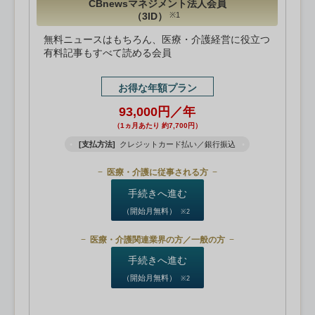
CBnewsマネジメント法人会員
（3ID）
※1
無料ニュースはもちろん、医療・介護経営に役立つ
有料記事もすべて読める会員
お得な年額プラン
93,000円／年
（1ヵ月あたり 約7,700円）
[支払方法]
クレジットカード払い／銀行振込
医療・介護に従事される方
手続きへ進む
（開始月無料）
※2
医療・介護関連業界の方／一般の方
手続きへ進む
（開始月無料）
※2