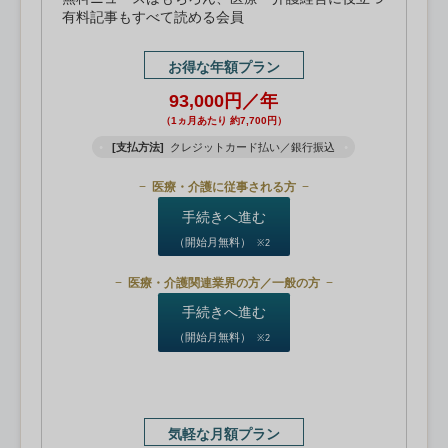
有料記事もすべて読める会員
お得な年額プラン
93,000円／年
（1ヵ月あたり 約7,700円）
[支払方法]
クレジットカード払い／銀行振込
医療・介護に従事される方
手続きへ進む
（開始月無料）
※2
医療・介護関連業界の方／一般の方
手続きへ進む
（開始月無料）
※2
気軽な月額プラン