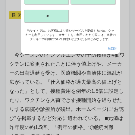
X ポスト
リンクをコピー
保存
一般
当サイトでは、お客様により良いサービスを提供するため、クッ
キーを利用しています。当サイトをご利用いただく際には、当社の
クッキーの利用について同意いただいたものとみなします。
無回答
今シーズンのインフルエンザの予防接種が4価ワ
クチンに変更されたことに伴う値上げや、メーカ
ーの出荷遅延を受け、医療機関や自治体に混乱が
広がっている。「仕入価格が過去最高の値上げと
なった」として、接種費用を例年の1.5倍に設定し
たり、ワクチンを入荷できず接種開始を遅らせた
りする病院や診療所が続出。ホームページに“お詫
び”を掲載するなど対応に追われている。 ■元値は
昨年度の約1.5倍、「例年の価格」で継続困難