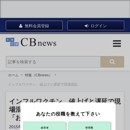
無料会員登録
ログイン
ホーム
特集（CBnews）
インフルワクチン、値上げと遅延で現場混乱
インフルワクチン、値上げと遅延で現
場混乱
あなたの役職を教えて下さい
「お詫び」掲載する医療機関も
2015年10月16日 13:30
経営者
管理職