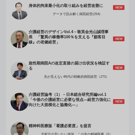
身体的拘束最小化の取り組みを経営改善に
NEW
データで読み解く病院経営(254)
介護経営のデザインVol.4－敬英会光山誠理事
長 「驚異の稼働率100％を支える『顧客目
NEW
線』の老健経営」
急性期病院Aの改定直後の届け出状況を検証す
NEW
る
先が見えない時代の戦略的病院経営（273）
介護経営論考（1）－日本総合研究所編vol.1
「今後の介護経営に必要な視点―経営力強化に
NEW
向けた大規模化と協働化―」
精神科医療版「看護必要度」を提言
北村立の言いたい放談 この先の精神医療（5）