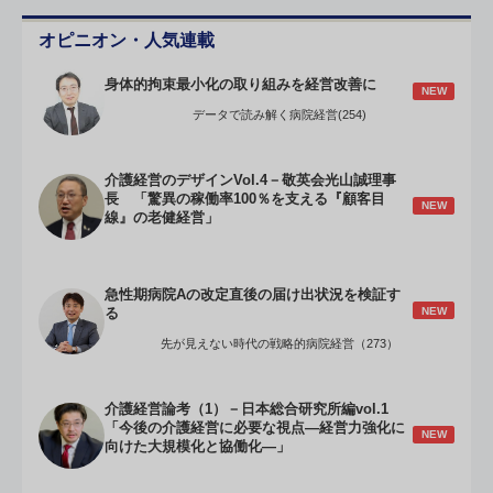
オピニオン・人気連載
身体的拘束最小化の取り組みを経営改善に
NEW
データで読み解く病院経営(254)
介護経営のデザインVol.4－敬英会光山誠理事
長 「驚異の稼働率100％を支える『顧客目
NEW
線』の老健経営」
急性期病院Aの改定直後の届け出状況を検証す
NEW
る
先が見えない時代の戦略的病院経営（273）
介護経営論考（1）－日本総合研究所編vol.1
「今後の介護経営に必要な視点―経営力強化に
NEW
向けた大規模化と協働化―」