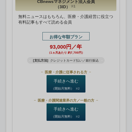
CBnewsマネジメント法人会員
（3ID）
※1
無料ニュースはもちろん、医療・介護経営に役立つ
有料記事もすべて読める会員
お得な年額プラン
93,000円／年
（1ヵ月あたり 約7,700円）
[支払方法]
クレジットカード払い／銀行振込
医療・介護に従事される方
手続きへ進む
（開始月無料）
※2
医療・介護関連業界の方／一般の方
手続きへ進む
（開始月無料）
※2