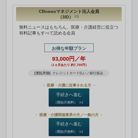
CBnewsマネジメント法人会員
（3ID）
※1
無料ニュースはもちろん、医療・介護経営に役立つ
有料記事もすべて読める会員
お得な年額プラン
93,000円／年
（1ヵ月あたり 約7,700円）
[支払方法]
クレジットカード払い／銀行振込
医療・介護に従事される方
手続きへ進む
（開始月無料）
※2
医療・介護関連業界の方／一般の方
手続きへ進む
（開始月無料）
※2