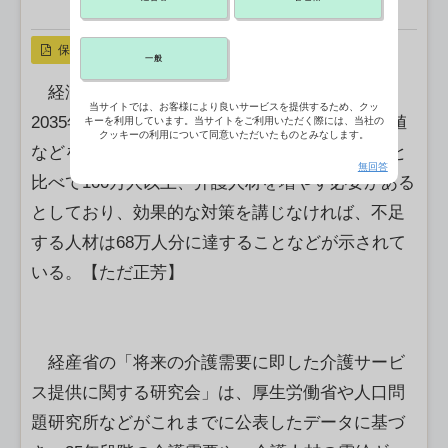
X ポスト
リンクをコピー
保存
一般
経済産業省は、団塊の世代が85歳以上となる
当サイトでは、お客様により良いサービスを提供するため、クッ
2035年の介護需要や必要となる介護人材の推計値
キーを利用しています。当サイトをご利用いただく際には、当社の
クッキーの利用について同意いただいたものとみなします。
などを発表した。それによると、35年には15年と
無回答
比べて100万人以上、介護人材を増やす必要がある
としており、効果的な対策を講じなければ、不足
する人材は68万人分に達することなどが示されて
いる。【ただ正芳】
経産省の「将来の介護需要に即した介護サービ
ス提供に関する研究会」は、厚生労働省や人口問
題研究所などがこれまでに公表したデータに基づ