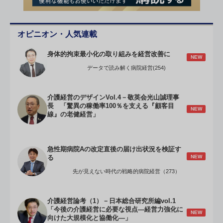
オピニオン・人気連載
身体的拘束最小化の取り組みを経営改善に
NEW
データで読み解く病院経営(254)
介護経営のデザインVol.4－敬英会光山誠理事
長 「驚異の稼働率100％を支える『顧客目
NEW
線』の老健経営」
急性期病院Aの改定直後の届け出状況を検証す
NEW
る
先が見えない時代の戦略的病院経営（273）
介護経営論考（1）－日本総合研究所編vol.1
「今後の介護経営に必要な視点―経営力強化に
NEW
向けた大規模化と協働化―」