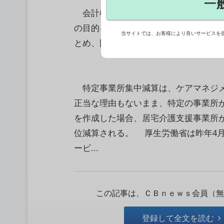
一
会計検査院は、居宅介護支援事業所の
の目的を考えると、「一部で弊害を生
当サイトでは、お客様により良いサービスを
とめ、国会に提出した。【ただ正芳】
特定事業所集中減算は、ケアマネジメ
正当な理由もないまま、特定の事業所
を作成した場合、居宅介護支援事業所が
位減算される。 厚生労働省は昨年4
ービ...
この記事は、ＣＢｎｅｗｓ会員（無
登録して全文を読む