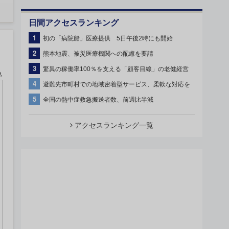
日間アクセスランキング
1
初の「病院船」医療提供 5日午後2時にも開始
2
熊本地震、被災医療機関への配慮を要請
3
驚異の稼働率100％を支える「顧客目線」の老健経営
込
4
避難先市町村での地域密着型サービス、柔軟な対応を
5
全国の熱中症救急搬送者数、前週比半減
アクセスランキング一覧