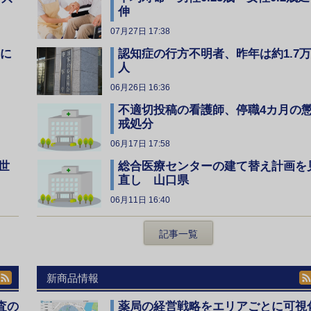
伸
07月27日 17:38
全に
認知症の行方不明者、昨年は約1.7万
人
06月26日 16:36
不適切投稿の看護師、停職4カ月の
戒処分
06月17日 17:58
総合医療センターの建て替え計画を
世
直し 山口県
06月11日 16:40
記事一覧
新商品情報
査の
薬局の経営戦略をエリアごとに可視