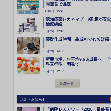
同運営で協定
04月07日 15:40
認知症薬レカネマブ 9割超が安
治療継続
03月25日 12:10
薬歴作成時間 生成AIで45％短縮
03月23日 14:30
新薬市場、年平均9.6％成長へ 「
界直行型」開発で
03月11日 12:00
記事一覧
話題・お知らせ
「病院ＤＸアワード2026」最終審