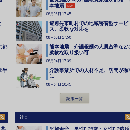
本地震
NEW
08月06日 17:45
遣
避難先市町村での地域密着型サービ
ス、柔軟な対応を
08月05日 17:50
京都
熊本地震 介護報酬の人員基準など
柔軟な取り扱い可
08月04日 17:39
比半
介護事業所での人材不足、訪問が顕
に
08月04日 16:45
記事一覧
社会
、共
平均寿命 男性0.25歳・女性0.2歳延