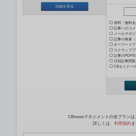
詳細を見る
有料・無料全
記事へのコメ
メールマガジ
記事の検索（
キーワードア
スクラップブ
記事のPDF
日別記事閲覧
CBセミナー
CBnewsマネジメントの全プラ
詳しくは、
利用規約
ま