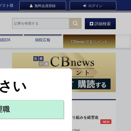
ゲスト様
無料会員登録
ログイン
詳細検索
病院DX
病院広報
CBnewsマネジメント
さい
オピニオン・人気連載
理職
身体的拘束最小化の取り組みを経営改
NEW
善に
データで読み解く病院経営(254)