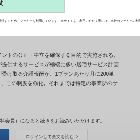
般
特定事業所集中減算について、ケアマネジメント
じさせる要因になっている」と指摘した報告書をま
提供するため、クッキーを利用しています。当サイトをご利用いただく際には、当社のクッキーの利
ントの公正・中立を確保する目的で実施される。
が提供するサービスが極端に多い居宅サービス計画
受け取る介護報酬が、1プランあたり月に200単
月、この制度を強化。それまでは特定の事業所のサ
料会員）になると続きをお読みいただけます。
ログインして全文を読む