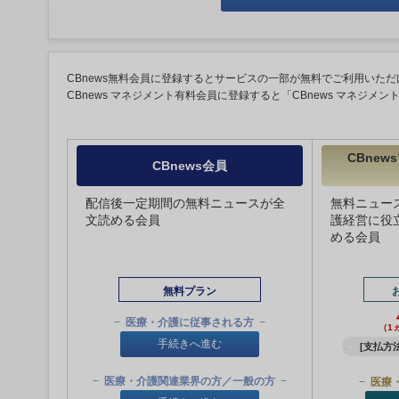
CBnews無料会員に登録するとサービスの一部が無料でご利用いただ
CBnews マネジメント有料会員に登録すると「CBnews マネジメ
CBne
CBnews会員
配信後一定期間の無料ニュースが全
無料ニュー
文読める会員
護経営に役
める会員
無料プラン
医療・介護に従事される方
（1
手続きへ進む
[支払方法
医療・介護関連業界の方／一般の方
医療