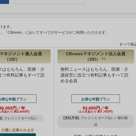
けます。
ント」「CBnews」においてすべてのサービスがご利用いただけます。
すべて税
wsマネジメント個人会員
CBnewsマネジメント法人会員
（1ID）
（3ID）
※1
スはもちろん、医療・介
無料ニュースはもちろん、医療・介
立つ有料記事もすべて読
護経営に役立つ有料記事もすべて読
める会員
お得な年額プラン
お得な年額プラン
46,000円／年
93,000円／年
ヵ月あたり 約3,800円）
（1ヵ月あたり 約7,700円）
[支払方法]
クレジットカード払い／銀行振
]
クレジットカード払い
込
・介護に従事される方