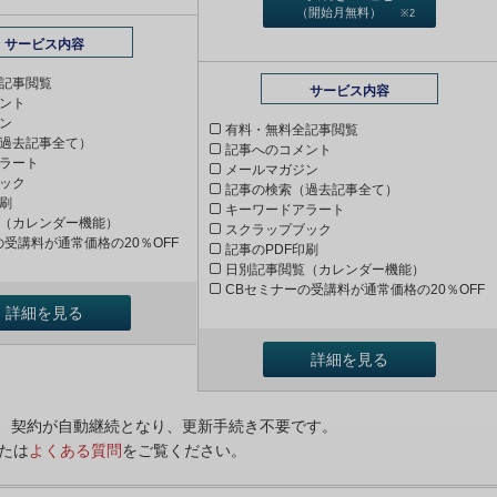
（開始月無料）
※2
サービス内容
記事閲覧
サービス内容
ント
ン
有料・無料全記事閲覧
過去記事全て）
記事へのコメント
ラート
メールマガジン
ック
記事の検索（過去記事全て）
印刷
キーワードアラート
（カレンダー機能）
スクラップブック
の受講料が通常価格の20％OFF
記事のPDF印刷
日別記事閲覧（カレンダー機能）
CBセミナーの受講料が通常価格の20％OFF
詳細を見る
詳細を見る
ンは、契約が自動継続となり、更新手続き不要です。
たは
よくある質問
をご覧ください。