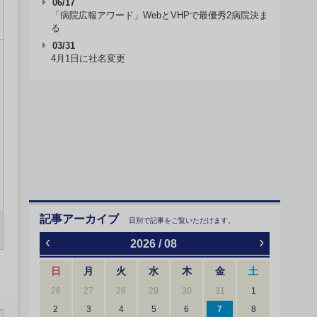
06/17
「病院広報アワード」WebとVHPで最優秀2病院決ま
る
03/31
4月1日に社名変更
記事アーカイブ
日別で記事をご覧いただけます。
‹
›
2026 / 08
日
月
火
水
木
金
土
26
27
28
29
30
31
1
2
3
4
5
6
7
8