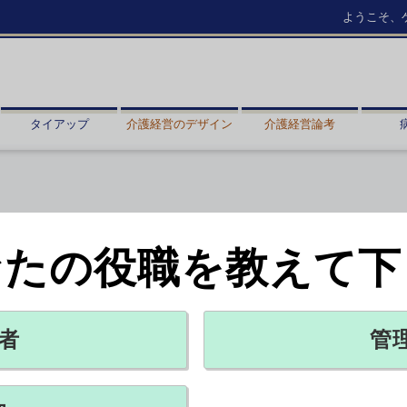
ようこそ、
タイアップ
介護経営のデザイン
介護経営論考
」
なたの役職を教えて下
の要因に」
提出
者
管
X ポスト
リンクをコピー