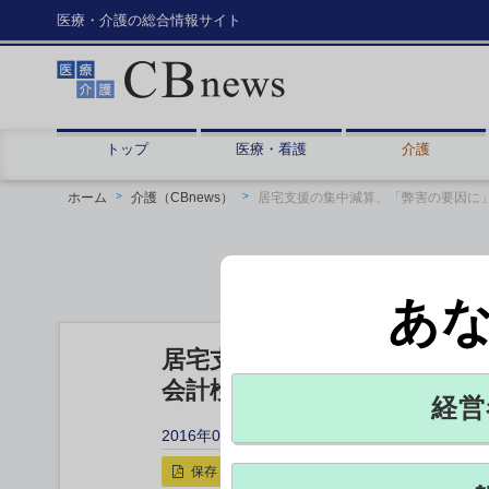
医療・介護の総合情報サイト
トップ
医療・看護
介護
ホーム
介護（CBnews）
居宅支援の集中減算、「弊害の要因に
あ
居宅支援の集中減算、「弊害
会計検査院が報告書、国会に
経営
2016年04月12日 18:00
保存
印刷用