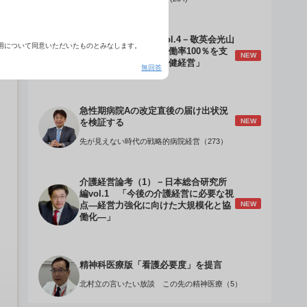
介護経営のデザインVol.4－敬英会光山
用について同意いただいたものとみなします。
誠理事長 「驚異の稼働率100％を支
NEW
える『顧客目線』の老健経営」
無回答
急性期病院Aの改定直後の届け出状況
NEW
を検証する
先が見えない時代の戦略的病院経営（273）
介護経営論考（1）－日本総合研究所
編vol.1 「今後の介護経営に必要な視
NEW
点―経営力強化に向けた大規模化と協
働化―」
精神科医療版「看護必要度」を提言
北村立の言いたい放談 この先の精神医療（5）