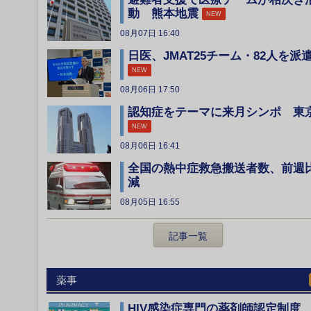
動 熊本地震
NEW
08月07日 16:40
日医、JMAT25チーム・82人を派
NEW
08月06日 17:50
認知症をテーマに来月シンポ 東
NEW
08月06日 16:41
全国の熱中症救急搬送者数、前週
減
08月05日 16:55
記事一覧
薬事
HIV感染症専門の薬剤師認定制度