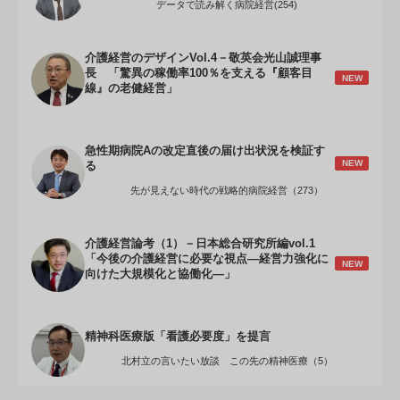
データで読み解く病院経営(254)
介護経営のデザインVol.4－敬英会光山誠理事
長 「驚異の稼働率100％を支える『顧客目
NEW
線』の老健経営」
急性期病院Aの改定直後の届け出状況を検証す
NEW
る
先が見えない時代の戦略的病院経営（273）
介護経営論考（1）－日本総合研究所編vol.1
「今後の介護経営に必要な視点―経営力強化に
NEW
向けた大規模化と協働化―」
精神科医療版「看護必要度」を提言
北村立の言いたい放談 この先の精神医療（5）