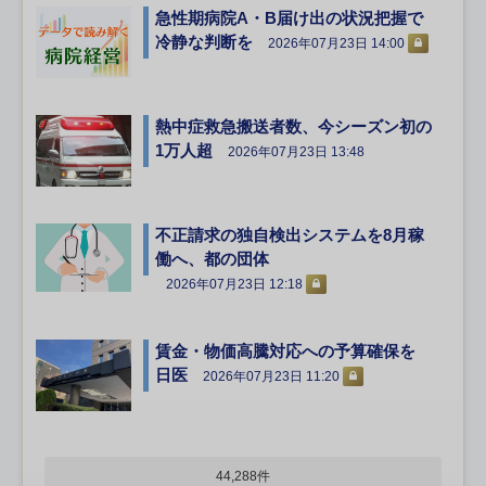
急性期病院A・B届け出の状況把握で
冷静な判断を
2026年07月23日 14:00
熱中症救急搬送者数、今シーズン初の
1万人超
2026年07月23日 13:48
不正請求の独自検出システムを8月稼
働へ、都の団体
2026年07月23日 12:18
賃金・物価高騰対応への予算確保を
日医
2026年07月23日 11:20
44,288件