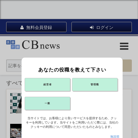
無料会員登録
ログイン
あなたの役職を教えて下さい
すべてのカテゴリ
経営者
管理職
日慢協、「攻めのリハビリ戦略」提言
2026年07月24日 16:25
一般
当サイトでは、お客様により良いサービスを提供するため、クッ
キーを利用しています。当サイトをご利用いただく際には、当社の
訪問介護の包括評価 利用回数・形態
クッキーの利用について同意いただいたものとみなします。
を考慮
2026年07月23日 18:25
無回答