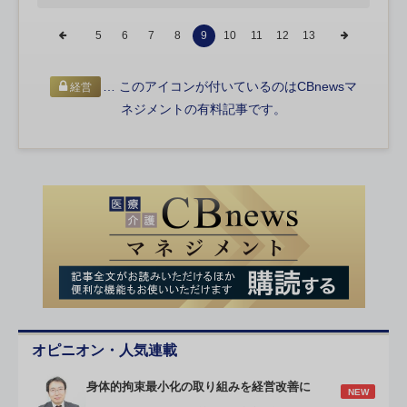
5
6
7
8
9
10
11
12
13
… このアイコンが付いているのはCBnewsマ
経営
ネジメントの有料記事です。
オピニオン・人気連載
身体的拘束最小化の取り組みを経営改善に
NEW