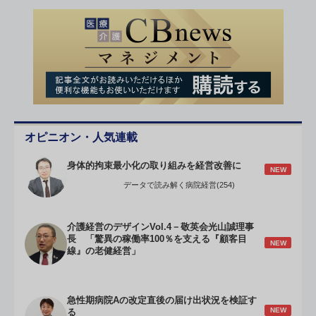
オピニオン・人気連載
身体的拘束最小化の取り組みを経営改善に
NEW
データで読み解く病院経営(254)
介護経営のデザインVol.4－敬英会光山誠理事
長 「驚異の稼働率100％を支える『顧客目
NEW
線』の老健経営」
急性期病院Aの改定直後の届け出状況を検証す
NEW
る