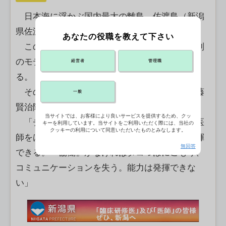
日本海に浮かぶ国内最大の離島、佐渡島（新潟
県佐渡市）。
あなたの役職を教えて下さい
この島で、地方に適した医療・介護の提供体制
のモデルを示そうと、関係者の奮闘が続いてい
経営者
管理職
る。
その輪の中心となっている佐渡総合病院・佐藤
一般
賢治院長は語る。
当サイトでは、お客様により良いサービスを提供するため、クッ
「チーム全体のパフォーマンスが高まると、医
キーを利用しています。当サイトをご利用いただく際には、当社の
クッキーの利用について同意いただいたものとみなします。
師をはじめ、各職種が自らの専門性・能力を発揮
無回答
できる。『協働』がなければタコつぼにこもり、
コミュニケーションを失う。能力は発揮できな
い」