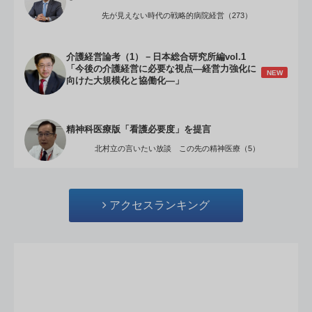
先が見えない時代の戦略的病院経営（273）
介護経営論考（1）－日本総合研究所編vol.1
「今後の介護経営に必要な視点―経営力強化に
NEW
向けた大規模化と協働化―」
精神科医療版「看護必要度」を提言
北村立の言いたい放談 この先の精神医療（5）
アクセスランキング