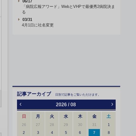
06/17
「病院広報アワード」WebとVHPで最優秀2病院決ま
る
03/31
4月1日に社名変更
記事アーカイブ
日別で記事をご覧いただけます。
‹
›
2026 / 08
日
月
火
水
木
金
土
26
27
28
29
30
31
1
2
3
4
5
6
7
8