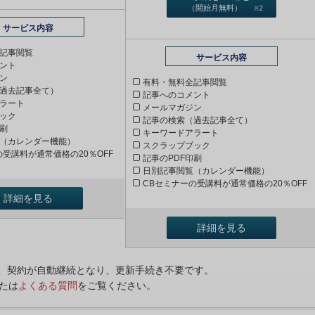
（開始月無料）
※2
サービス内容
記事閲覧
サービス内容
ント
ン
有料・無料全記事閲覧
過去記事全て）
記事へのコメント
ラート
メールマガジン
ック
記事の検索（過去記事全て）
印刷
キーワードアラート
（カレンダー機能）
スクラップブック
の受講料が通常価格の20％OFF
記事のPDF印刷
日別記事閲覧（カレンダー機能）
CBセミナーの受講料が通常価格の20％OFF
詳細を見る
詳細を見る
ンは、契約が自動継続となり、更新手続き不要です。
たは
よくある質問
をご覧ください。