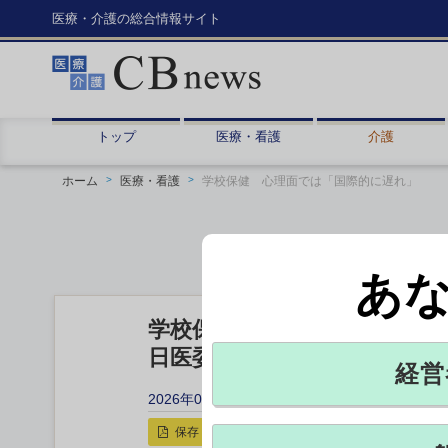
医療・介護の総合情報サイト
トップ
医療・看護
介護
ホーム
医療・看護
学校保健 心理面では「国際的に遅れ」
あ
学校保健 心理面では「国際
日医委員会 財政支援・体制
経営
2026年05月21日 13:40
保存
印刷用