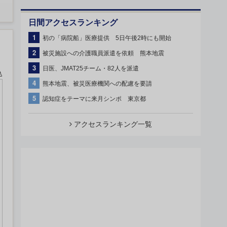
日間アクセスランキング
1
初の「病院船」医療提供 5日午後2時にも開始
2
被災施設への介護職員派遣を依頼 熊本地震
3
日医、JMAT25チーム・82人を派遣
込
4
熊本地震、被災医療機関への配慮を要請
5
認知症をテーマに来月シンポ 東京都
アクセスランキング一覧