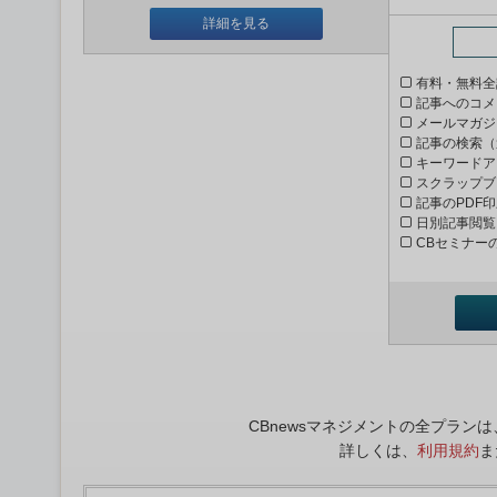
詳細を見る
有料・無料全
記事へのコメ
メールマガジ
記事の検索（
キーワードア
スクラップブ
記事のPDF
日別記事閲覧
CBセミナー
CBnewsマネジメントの全プラ
詳しくは、
利用規約
ま