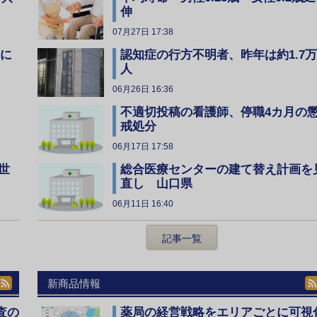
伸
07月27日 17:38
全に
認知症の行方不明者、昨年は約1.7万
人
06月26日 16:36
不適切投稿の看護師、停職4カ月の
戒処分
06月17日 17:58
総合医療センターの建て替え計画を
世
直し 山口県
06月11日 16:40
記事一覧
新商品情報
査の
薬局の経営戦略をエリアごとに可視