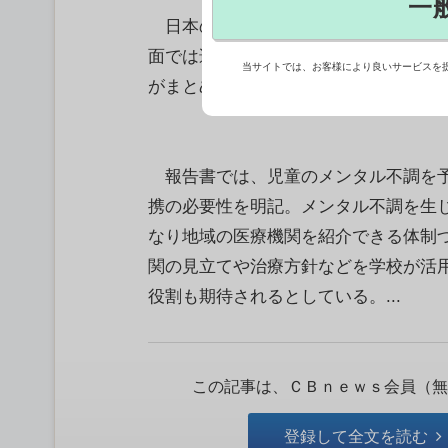
一
日本の学校保健は身体面では国際的に
面では遅れており、財政支援や体制づ
当サイトでは、お客様により良いサービスを
がまとめた。
報告書では、児童のメンタル不調を予
携の必要性を明記。メンタル不調を生
なり地域の医療機関を紹介できる体制
関の見立てや治療方針などを学校が活
役割も期待されるとしている。...
この記事は、ＣＢｎｅｗｓ会員（無
登録して全文を読む