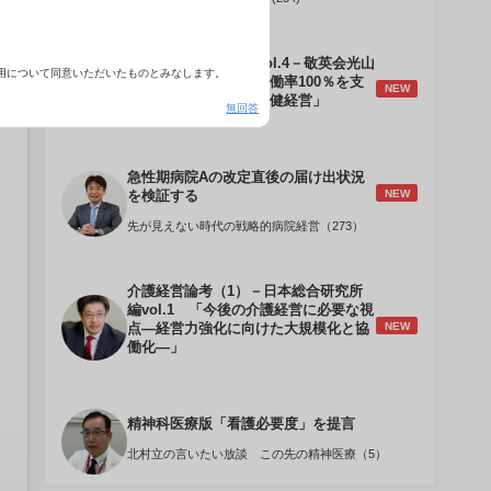
介護経営のデザインVol.4－敬英会光山
用について同意いただいたものとみなします。
誠理事長 「驚異の稼働率100％を支
NEW
える『顧客目線』の老健経営」
無回答
急性期病院Aの改定直後の届け出状況
NEW
を検証する
先が見えない時代の戦略的病院経営（273）
介護経営論考（1）－日本総合研究所
編vol.1 「今後の介護経営に必要な視
NEW
点―経営力強化に向けた大規模化と協
働化―」
精神科医療版「看護必要度」を提言
北村立の言いたい放談 この先の精神医療（5）