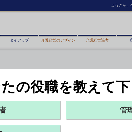
ようこそ、
タイアップ
介護経営のデザイン
介護経営論考
なたの役職を教えて下
的に遅れ」
づくりを要望
者
管
X ポスト
リンクをコピー