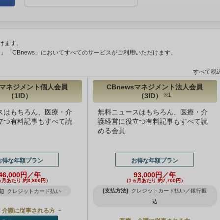
けます。
ント」「CBnews」においてすべてのサービスがご利用いただけます。
すべて税
wsマネジメント個人会員
CBnewsマネジメント法人会員
（1ID）
（3ID）
※1
スはもちろん、医療・介
無料ニュースはもちろん、医療・介
立つ有料記事もすべて読
護経営に役立つ有料記事もすべて読
める会員
お得な年額プラン
お得な年額プラン
46,000円／年
93,000円／年
ヵ月あたり 約3,800円）
（1ヵ月あたり 約7,700円）
[支払方法]
クレジットカード払い／銀行振
]
クレジットカード払い
込
・介護に従事される方