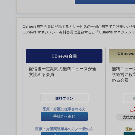
CBnews無料会員に登録するとサービスの一部が無料でご利用いただ
CBnews マネジメント有料会員に登録すると「CBnews マネジメ
CBne
CBnews会員
配信後一定期間の無料ニュースが全
無料ニュー
文読める会員
護経営に役
める会員
無料プラン
医療・介護に従事される方
（1
手続きへ進む
[支払方法
医療・介護関連業界の方／一般の方
医療