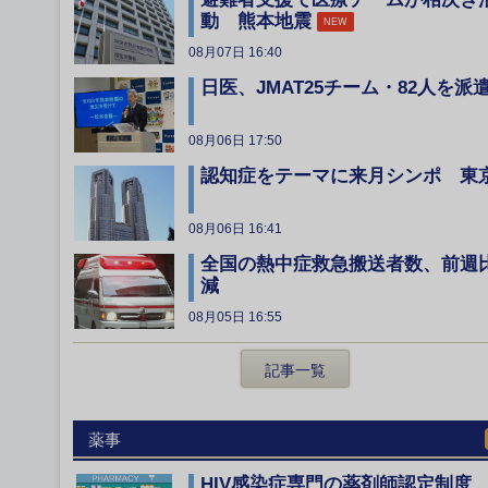
動 熊本地震
NEW
08月07日 16:40
日医、JMAT25チーム・82人を派
08月06日 17:50
認知症をテーマに来月シンポ 東
08月06日 16:41
全国の熱中症救急搬送者数、前週
減
08月05日 16:55
記事一覧
薬事
HIV感染症専門の薬剤師認定制度