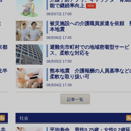
能で継続率向上
NEW
08月07日 17:00
遣
被災施設への介護職員派遣を依頼 
本地震
08月06日 17:45
京都
避難先市町村での地域密着型サービ
ス、柔軟な対応を
08月05日 17:50
比半
熊本地震 介護報酬の人員基準など
柔軟な取り扱い可
08月04日 17:39
記事一覧
社会
、共
平均寿命 男性0.25歳・女性0.2歳延