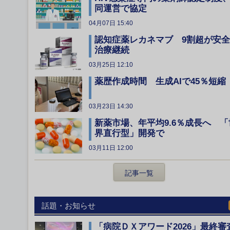
同運営で協定
04月07日 15:40
認知症薬レカネマブ 9割超が安
治療継続
03月25日 12:10
薬歴作成時間 生成AIで45％短縮
03月23日 14:30
新薬市場、年平均9.6％成長へ 「
界直行型」開発で
03月11日 12:00
記事一覧
話題・お知らせ
「病院ＤＸアワード2026」最終審