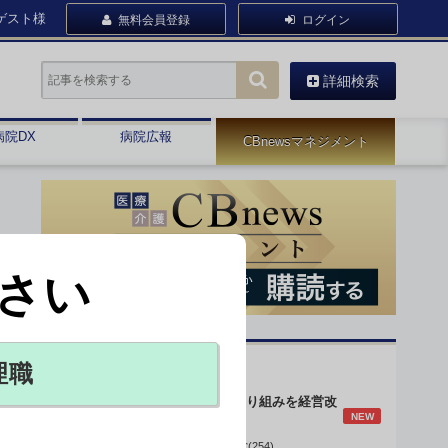
ゲスト様
無料会員登録
ログイン
詳細検索
病院DX
病院広報
CBnewsマネジメント
さい
オピニオン・人気連載
理職
身体的拘束最小化の取り組みを経営改
NEW
善に
データで読み解く病院経営(254)