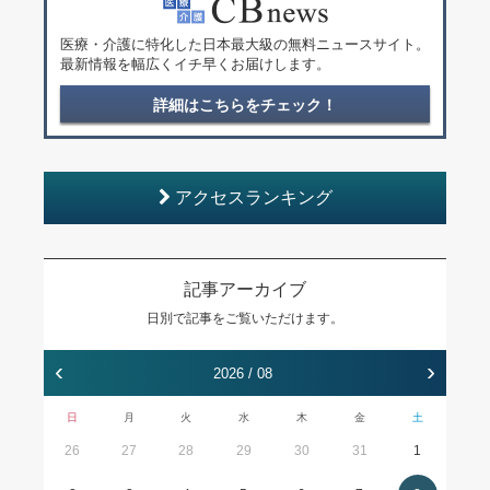
医療・介護に特化した日本最大級の無料ニュースサイト。
最新情報を幅広くイチ早くお届けします。
詳細はこちらをチェック！
アクセスランキング
記事アーカイブ
日別で記事をご覧いただけます。
‹
›
2026 / 08
日
月
火
水
木
金
土
26
27
28
29
30
31
1