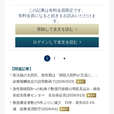
この記事は有料会員限定です。
有料会員になると続きをお読みいただけま
す。
登録して全文を読む
ログインして全文を読む
1
2
【関連記事】
医法協の太田氏、急性期は「病院入院料が主流に」 -
診療報酬改定の説明動画で(2026/3/23)
経営
急性期病院Bへの転換で数億円規模の増収見込み - 南奈
良総合医療センター 全自病会見(2026/3/13)
経営
救急搬送者数が5年ぶりに減少 25年 - 前年比0.1%
減 総務省消防庁(2026/4/1)
経営