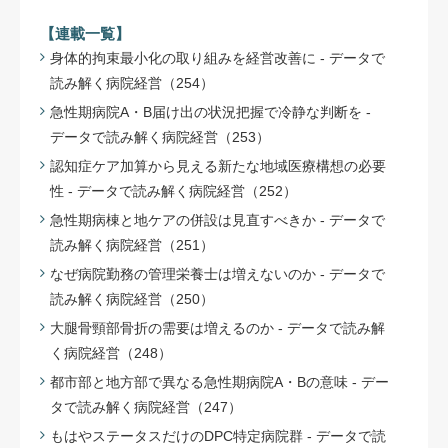
【連載一覧】
身体的拘束最小化の取り組みを経営改善に - データで
読み解く病院経営（254）
急性期病院A・B届け出の状況把握で冷静な判断を -
データで読み解く病院経営（253）
認知症ケア加算から見える新たな地域医療構想の必要
性 - データで読み解く病院経営（252）
急性期病棟と地ケアの併設は見直すべきか - データで
読み解く病院経営（251）
なぜ病院勤務の管理栄養士は増えないのか - データで
読み解く病院経営（250）
大腿骨頸部骨折の需要は増えるのか - データで読み解
く病院経営（248）
都市部と地方部で異なる急性期病院A・Bの意味 - デー
タで読み解く病院経営（247）
もはやステータスだけのDPC特定病院群 - データで読