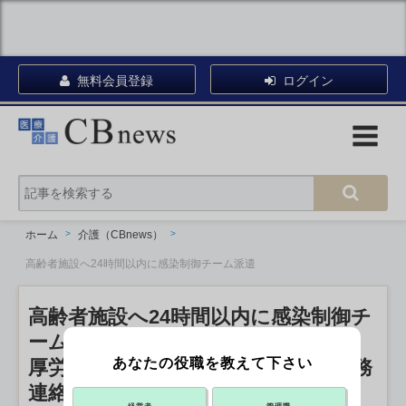
無料会員登録
ログイン
ホーム
介護（CBnews）
高齢者施設へ24時間以内に感染制御チーム派遣
高齢者施設へ24時間以内に感染制御チ
ーム派遣
あなたの役職を教えて下さい
厚労省コロナ対策推進本部などが事務
連絡