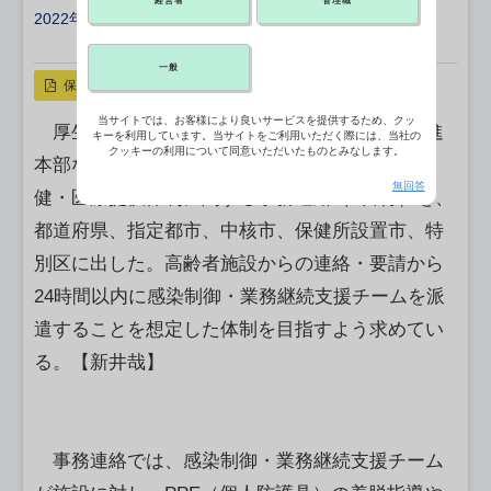
経営者
管理職
2022年04月06日 11:00
X ポスト
リンクをコピー
一般
保存
当サイトでは、お客様により良いサービスを提供するため、クッ
厚生労働省新型コロナウイルス感染症対策推進
キーを利用しています。当サイトをご利用いただく際には、当社の
クッキーの利用について同意いただいたものとみなします。
本部などは、オミクロン株の特性を踏まえた保
無回答
健・医療提供体制に関する事務連絡（4日付）を、
都道府県、指定都市、中核市、保健所設置市、特
別区に出した。高齢者施設からの連絡・要請から
24時間以内に感染制御・業務継続支援チームを派
遣することを想定した体制を目指すよう求めてい
る。【新井哉】
事務連絡では、感染制御・業務継続支援チーム