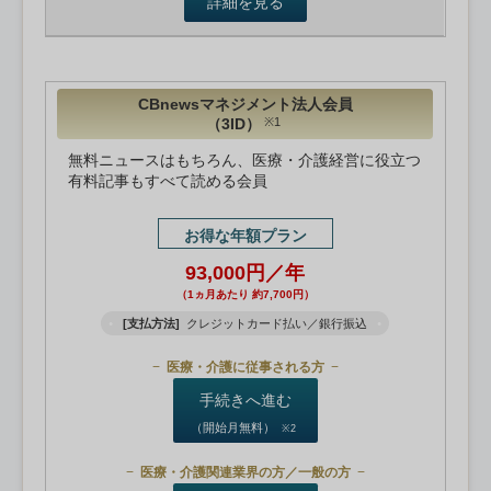
詳細を見る
CBnewsマネジメント法人会員
（3ID）
※1
無料ニュースはもちろん、医療・介護経営に役立つ
有料記事もすべて読める会員
お得な年額プラン
93,000円／年
（1ヵ月あたり 約7,700円）
[支払方法]
クレジットカード払い／銀行振込
医療・介護に従事される方
手続きへ進む
（開始月無料）
※2
医療・介護関連業界の方／一般の方