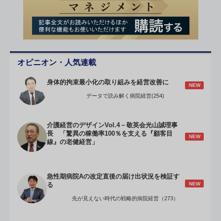
オピニオン・人気連載
身体的拘束最小化の取り組みを経営改善に
NEW
データで読み解く病院経営(254)
介護経営のデザインVol.4－敬英会光山誠理事
長 「驚異の稼働率100％を支える『顧客目
NEW
線』の老健経営」
急性期病院Aの改定直後の届け出状況を検証す
NEW
る
先が見えない時代の戦略的病院経営（273）