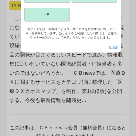
保存
一般
ここ数年で医療業界でも頻繁に耳にするワード
になった「DX」。医療現場での導入も徐々に増え
当サイトでは、お客様により良いサービスを提供するため、クッ
キーを利用しています。当サイトをご利用いただく際には、当社の
ている一方、サービスを提供する企業側では医療
クッキーの利用について同意いただいたものとみなします。
現場の生産性向上につながる新たなサービス・製
無回答
品の開発が目まぐるしいスピードで進み、情報収
集に追い付いていない医療経営者・IT担当者も多
いのではないだろうか。 ＣＢnewsでは、医療Ｄ
Ｘに関するサービスをカテゴリ別に整理した「医
療ＤＸカオスマップ」を制作、第1弾(β版)を公開
する。今後も最新情報を随時更...
この記事は、ＣＢｎｅｗｓ会員（無料会員）になると