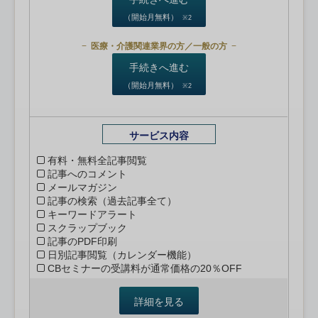
（開始月無料）
※2
医療・介護関連業界の方／一般の方
手続きへ進む
（開始月無料）
※2
サービス内容
有料・無料全記事閲覧
記事へのコメント
メールマガジン
記事の検索（過去記事全て）
キーワードアラート
スクラップブック
記事のPDF印刷
日別記事閲覧（カレンダー機能）
CBセミナーの受講料が通常価格の20％OFF
詳細を見る