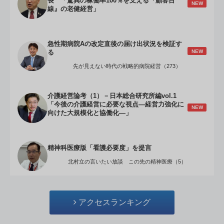
長 「驚異の稼働率100％を支える『顧客目
NEW
線』の老健経営」
急性期病院Aの改定直後の届け出状況を検証す
NEW
る
先が見えない時代の戦略的病院経営（273）
介護経営論考（1）－日本総合研究所編vol.1
「今後の介護経営に必要な視点―経営力強化に
NEW
向けた大規模化と協働化―」
精神科医療版「看護必要度」を提言
北村立の言いたい放談 この先の精神医療（5）
アクセスランキング