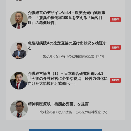
介護経営のデザインVol.4－敬英会光山誠理事
長 「驚異の稼働率100％を支える『顧客目
NEW
線』の老健経営」
急性期病院Aの改定直後の届け出状況を検証す
NEW
る
先が見えない時代の戦略的病院経営（273）
介護経営論考（1）－日本総合研究所編vol.1
「今後の介護経営に必要な視点―経営力強化に
NEW
向けた大規模化と協働化―」
精神科医療版「看護必要度」を提言
北村立の言いたい放談 この先の精神医療（5）