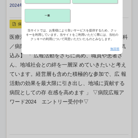
2024年05月02日 06:03
X ポスト
リンクをコピー
一般
保存
当サイトでは、お客様により良いサービスを提供するため、クッ
キーを利用しています。当サイトをご利用いただく際には、当社の
医療法人 南川整形外科病院 リハビリテーション科
クッキーの利用について同意いただいたものとみなします。
／病院広報担当 主任 城ヶ崎 政光 様 【意気
無回答
込み】 「 広報活動をさらに高め、職員や患者さ
ん、地域社会との絆を一層深 めていきたいと考え
ています。経営層も含めた積極的な参加で、広 報
活動の効果を最大限に引き出し、地域に貢献する
病院としての存 在感を高めます 」 ▽病院広報ア
ワード2024 エントリー受付中▽