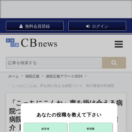
無料会員登録
ログイン
ホーム
病院広報
病院広報アワード2024
「こっちにこんね」声を掛け合える病院づくり 南川整形外科病院
「こっちにこんね」声を掛け合える病
院づくり 南川整形外科病院
あなたの役職を教えて下さい
病院広報アワード2024 エントリー紹
介【広報誌部門】
経営者
管理職