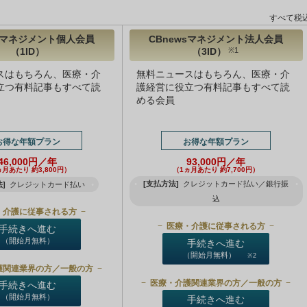
すべて税
wsマネジメント個人会員
CBnewsマネジメント法人会員
（1ID）
（3ID）
※1
スはもちろん、医療・介
無料ニュースはもちろん、医療・介
立つ有料記事もすべて読
護経営に役立つ有料記事もすべて読
める会員
お得な年額プラン
お得な年額プラン
46,000円／年
93,000円／年
ヵ月あたり 約3,800円）
（1ヵ月あたり 約7,700円）
[支払方法]
クレジットカード払い／銀行振
]
クレジットカード払い
込
・介護に従事される方
医療・介護に従事される方
手続きへ進む
（開始月無料）
手続きへ進む
（開始月無料）
※2
護関連業界の方／一般の方
医療・介護関連業界の方／一般の方
手続きへ進む
（開始月無料）
手続きへ進む