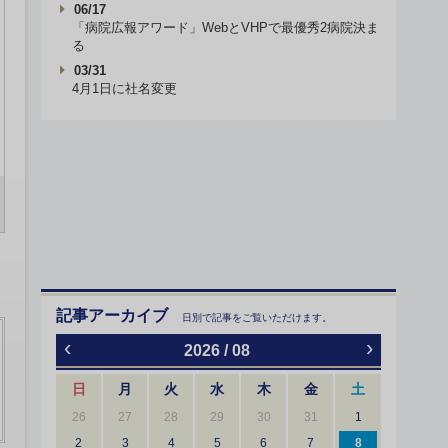
06/17
「病院広報アワード」WebとVHPで最優秀2病院決ま
る
03/31
4月1日に社名変更
記事アーカイブ
日別で記事をご覧いただけます。
‹
›
2026 / 08
日
月
火
水
木
金
土
26
27
28
29
30
31
1
2
3
4
5
6
7
8