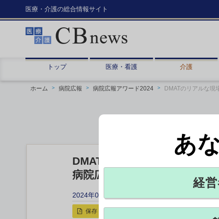
医療・介護の総合情報サイト
トップ
医療・看護
介護
ホーム
病院広報
病院広報アワード2024
DMATのリアルな
あ
DMATのリアルな現場を 洛
病院広報アワード2024 エ
経営
2024年05月02日 06:15
保存
印刷用