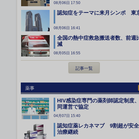
08月06日 17:50
認知症をテーマに来月シンポ 東
08月06日 16:41
全国の熱中症救急搬送者数、前週
減
08月05日 16:55
記事一覧
薬事
HIV感染症専門の薬剤師認定制度
同運営で協定
04月07日 15:40
認知症薬レカネマブ 9割超が安
治療継続