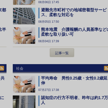
08月06日 17:45
京都
避難先市町村での地域密着型サービ
ス、柔軟な対応を
08月05日 17:50
比半
熊本地震 介護報酬の人員基準など
柔軟な取り扱い可
08月04日 17:39
記事一覧
社会
、共
平均寿命 男性0.25歳・女性0.2歳延
伸
07月27日 17:38
全に
認知症の行方不明者、昨年は約1.7万
人