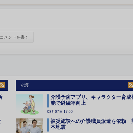
コメントを書く
介護
活
介護予防アプリ、キャラクター育成
能で継続率向上
08月07日 17:00
遣
被災施設への介護職員派遣を依頼 
本地震