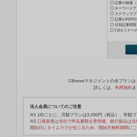
記事の検索（
キーワードア
スクラップブ
記事のPDF
日別記事閲覧
CBセミナー
CBnewsマネジメントの全プラ
詳しくは、
利用規約
ま
法人会員についてのご注意
※1 1IDごとに、月額プランは3,200円（税込）、年額
※2
口座振替は当社で申込書類を受領後、銀行振込は当
開始日にタイムラグが生じるため、開始月無料期間にご