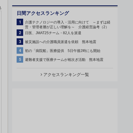
込
日間アクセスランキング
1
介護テクノロジーの導入・活用に向けて ～まずは経
営・管理者層が正しい理解を～ 介護経営論考（2）
2
日医、JMAT25チーム・82人を派遣
3
被災施設への介護職員派遣を依頼 熊本地震
4
初の「病院船」医療提供 5日午後2時にも開始
5
避難者支援で医療チームが相次ぎ活動 熊本地震
アクセスランキング一覧