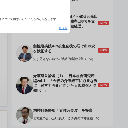
介護経営のデザインVol.4－敬英会光山
用について同意いただいたものとみなします。
誠理事長 「驚異の稼働率100％を支
NEW
える『顧客目線』の老健経営」
無回答
急性期病院Aの改定直後の届け出状況
NEW
を検証する
先が見えない時代の戦略的病院経営（273）
介護経営論考（1）－日本総合研究所
編vol.1 「今後の介護経営に必要な視
NEW
点―経営力強化に向けた大規模化と協
働化―」
精神科医療版「看護必要度」を提言
北村立の言いたい放談 この先の精神医療（5）