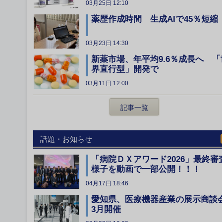
03月25日 12:10
薬歴作成時間 生成AIで45％短縮
03月23日 14:30
新薬市場、年平均9.6％成長へ 「
界直行型」開発で
03月11日 12:00
記事一覧
話題・お知らせ
「病院ＤＸアワード2026」最終審
様子を動画で一部公開！！！
04月17日 18:46
愛知県、医療機器産業の展示商談
3月開催