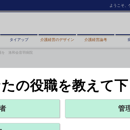
ようこそ、
タイアップ
介護経営のデザイン
介護経営論考
現場を 洛和会音羽病院
なたの役職を教えて下
和会音羽病院
ントリー紹介【広報誌部門】
者
管
X ポスト
リンクをコピー