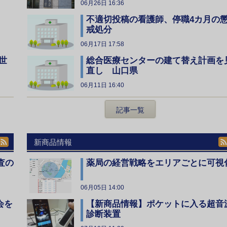
06月26日 16:36
不適切投稿の看護師、停職4カ月の
戒処分
06月17日 17:58
総合医療センターの建て替え計画を
世
直し 山口県
06月11日 16:40
記事一覧
新商品情報
査の
薬局の経営戦略をエリアごとに可視
06月05日 14:00
会を
【新商品情報】ポケットに入る超音
診断装置