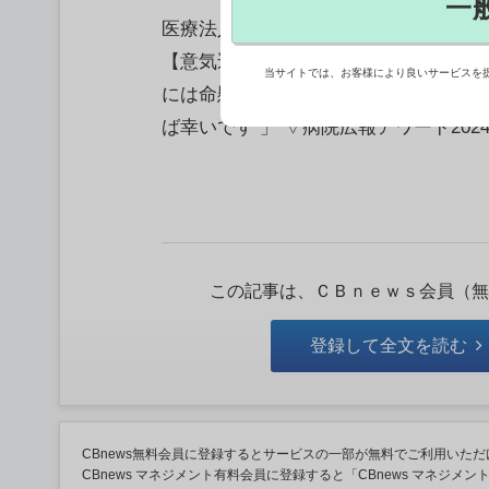
一
医療法人社団洛和会 洛 和 会 音羽 
【意気込み】 「 “やさしい社 会 ”
当サイトでは、お客様により良いサービスを
には命懸けで奮闘している 洛 和 会 
ば幸いです 」 ▽病院広報アワード20
この記事は、ＣＢｎｅｗｓ会員（無
登録して全文を読む
CBnews無料会員に登録するとサービスの一部が無料でご利用いただ
CBnews マネジメント有料会員に登録すると「CBnews マネジメ