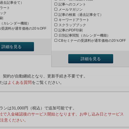
過去記事全て）
記事へのコメント
ラート
メールマガジン
ック
記事の検索（過去記事全て）
印刷
キーワードアラート
（カレンダー機能）
スクラップブック
の受講料が通常価格の20％OFF
記事のPDF印刷
日別記事閲覧（カレンダー機能）
CBセミナーの受講料が通常価格の20％OFF
詳細を見る
詳細を見る
ンは、契約が自動継続となり、更新手続き不要です。
たは
よくある質問
をご覧ください。
プランは31,000円（税込）で追加可能です。
社で入金確認後のサービス開始となります。お申し込み日とサービス
注意ください。