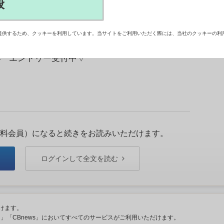
般
病院 洛 和 会 企画広報部門 次長 小林 拓磨 様
の実現に向けて、患者さん・利用者さんのために 、時
提供するため、クッキーを利用しています。当サイトをご利用いただく際には、当社のクッキーの利
職員たちの熱い思いが、この 会 報誌を通じて伝われ
24 エントリー受付中▽
料会員）になると続きをお読みいただけます。
ログインして全文を読む
けます。
ント」「CBnews」においてすべてのサービスがご利用いただけます。