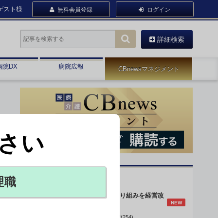
ゲスト様
無料会員登録
ログイン
詳細検索
病院DX
病院広報
CBnewsマネジメント
さい
オピニオン・人気連載
理職
身体的拘束最小化の取り組みを経営改
NEW
善に
データで読み解く病院経営(254)