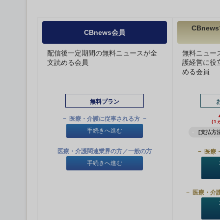
CBne
CBnews会員
配信後一定期間の無料ニュースが全
無料ニュー
文読める会員
護経営に役
める会員
無料プラン
医療・介護に従事される方
（1
手続きへ進む
[支払方法
医療・介護関連業界の方／一般の方
医療
手続きへ進む
医療・介