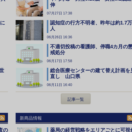
伸
07月27日 17:38
全に
認知症の行方不明者、昨年は約1.7万
人
06月26日 16:36
不適切投稿の看護師、停職4カ月の
戒処分
06月17日 17:58
総合医療センターの建て替え計画を
世
直し 山口県
06月11日 16:40
記事一覧
新商品情報
査の
薬局の経営戦略をエリアごとに可視