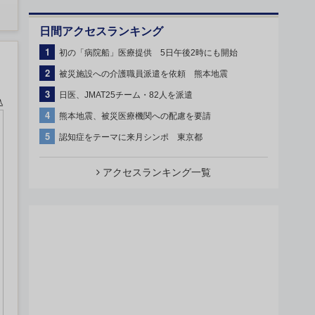
日間アクセスランキング
1
初の「病院船」医療提供 5日午後2時にも開始
2
被災施設への介護職員派遣を依頼 熊本地震
3
日医、JMAT25チーム・82人を派遣
込
4
熊本地震、被災医療機関への配慮を要請
5
認知症をテーマに来月シンポ 東京都
アクセスランキング一覧