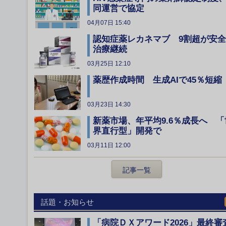
同運営で協定
04月07日 15:40
認知症薬レカネマブ 9割超が安
治療継続
03月25日 12:10
薬歴作成時間 生成AIで45％短縮
03月23日 14:30
新薬市場、年平均9.6％成長へ 「
界直行型」開発で
03月11日 12:00
記事一覧
話題・お知らせ
「病院ＤＸアワード2026」最終審