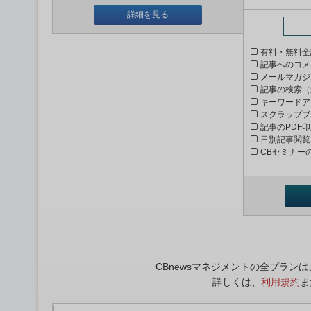
詳細を見る
有料・無料全
記事へのコメ
メールマガジ
記事の検索（
キーワードア
スクラップブ
記事のPDF
日別記事閲覧
CBセミナー
CBnewsマネジメントの全プラ
詳しくは、
利用規約
ま