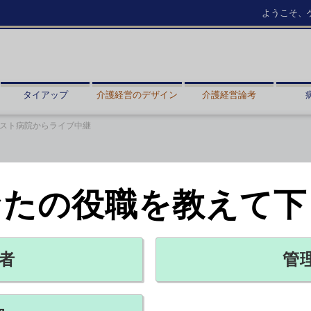
ようこそ、
タイアップ
介護経営のデザイン
介護経営論考
リスト病院からライブ中継
なたの役職を教えて下
イナリスト病院からライブ中継
院の広報担当者がズバリ回答
者
管
X ポスト
リンクをコピー