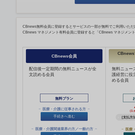
CBnews無料会員に登録するとサービスの一部が無料でご利用いただ
CBnews マネジメント有料会員に登録すると「CBnews マネジメ
CBne
CBnews会員
配信後一定期間の無料ニュースが全
無料ニュー
文読める会員
護経営に役
める会員
無料プラン
医療・介護に従事される方
（1
手続きへ進む
[支払方法
医療・介護関連業界の方／一般の方
医療