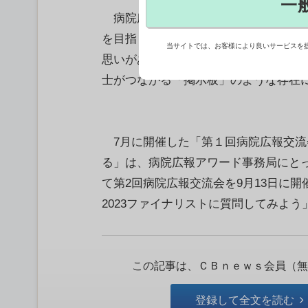
一
病院広報の事例を広く集めて共有し、
を目指します－。こんな思いから始め
当サイトでは、お客様により良いサービスを
思いがあります。一人や少人数で広報
士がつながる「掲示板」のような存在
7月に開催した「第１回病院広報交流会 wr
る」は、病院広報アワード事務局にと
て第2回病院広報交流会を9月13日に
2023ファイナリストに質問してみよう」
この記事は、ＣＢｎｅｗｓ会員（無
登録して全文を読む