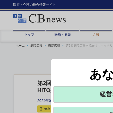
医療・介護の総合情報サイト
トップ
医療・看護
介護
ホーム
病院広報
病院広報
第2回病院広報交流会はファイナ
あ
第2回病院広報交流会はファ
HITO病院・製鉄記念八幡病
経営
2024年09月04日 12:17
保存
印刷用