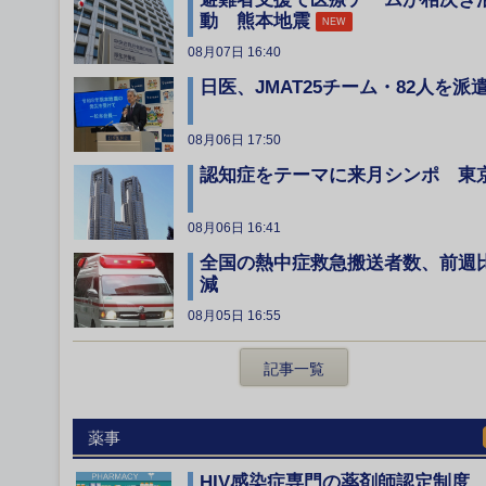
動 熊本地震
NEW
08月07日 16:40
日医、JMAT25チーム・82人を派
08月06日 17:50
認知症をテーマに来月シンポ 東
08月06日 16:41
全国の熱中症救急搬送者数、前週
減
08月05日 16:55
記事一覧
薬事
HIV感染症専門の薬剤師認定制度