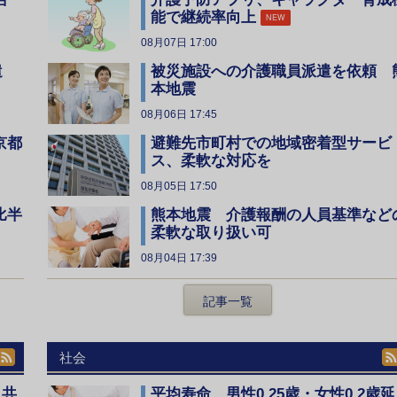
能で継続率向上
NEW
08月07日 17:00
遣
被災施設への介護職員派遣を依頼 
本地震
08月06日 17:45
京都
避難先市町村での地域密着型サービ
ス、柔軟な対応を
08月05日 17:50
比半
熊本地震 介護報酬の人員基準など
柔軟な取り扱い可
08月04日 17:39
記事一覧
社会
、共
平均寿命 男性0.25歳・女性0.2歳延