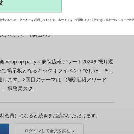
般
優れた病院を表彰することで、病院広報の活性化
た「病院広報アワード」。実は、もうひとつ隠れた
提供するため、クッキーを利用しています。当サイトをご利用いただく際には、当社のクッキーの利
を担う病院が多い中で、全国の病院広報の担当者同
になりたい。【横山希】
ap up party～病院広報アワード2024を振り返
って掲示板となるキックオフイベントでした。そし
開催します。2回目のテーマは「病院広報アワード
。事務局スタ...
料会員）になると続きをお読みいただけます。
ログインして全文を読む