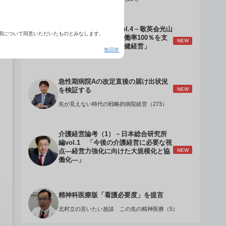
介護経営のデザインVol.4－敬英会光山
用について同意いただいたものとみなします。
誠理事長 「驚異の稼働率100％を支
NEW
える『顧客目線』の老健経営」
無回答
急性期病院Aの改定直後の届け出状況
NEW
を検証する
先が見えない時代の戦略的病院経営（273）
介護経営論考（1）－日本総合研究所
編vol.1 「今後の介護経営に必要な視
NEW
点―経営力強化に向けた大規模化と協
働化―」
精神科医療版「看護必要度」を提言
北村立の言いたい放談 この先の精神医療（5）