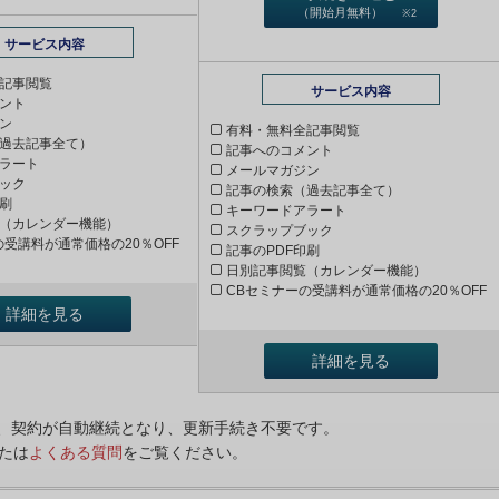
（開始月無料）
※2
サービス内容
記事閲覧
サービス内容
ント
ン
有料・無料全記事閲覧
過去記事全て）
記事へのコメント
ラート
メールマガジン
ック
記事の検索（過去記事全て）
印刷
キーワードアラート
（カレンダー機能）
スクラップブック
の受講料が通常価格の20％OFF
記事のPDF印刷
日別記事閲覧（カレンダー機能）
CBセミナーの受講料が通常価格の20％OFF
詳細を見る
詳細を見る
ンは、契約が自動継続となり、更新手続き不要です。
たは
よくある質問
をご覧ください。