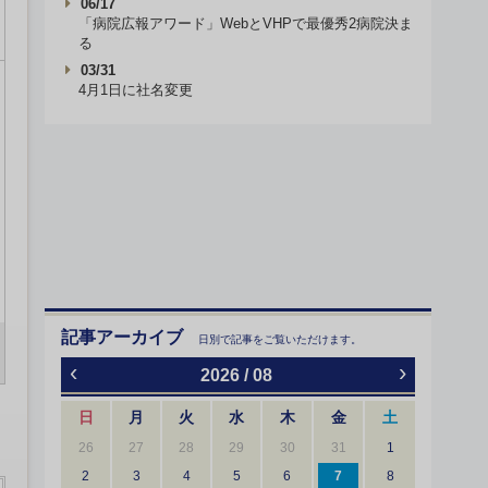
06/17
「病院広報アワード」WebとVHPで最優秀2病院決ま
る
03/31
4月1日に社名変更
記事アーカイブ
日別で記事をご覧いただけます。
‹
›
2026 / 08
日
月
火
水
木
金
土
26
27
28
29
30
31
1
2
3
4
5
6
7
8