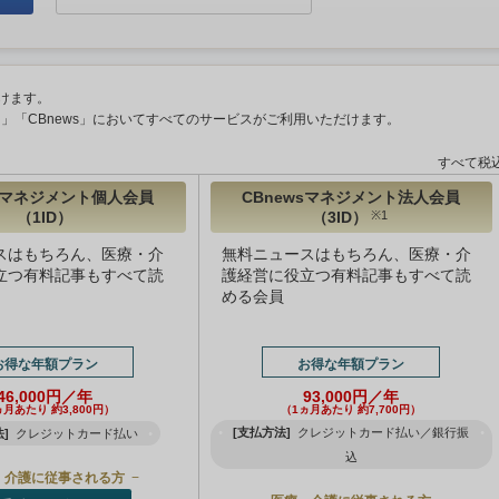
けます。
ント」「CBnews」においてすべてのサービスがご利用いただけます。
すべて税
wsマネジメント個人会員
CBnewsマネジメント法人会員
（1ID）
（3ID）
※1
スはもちろん、医療・介
無料ニュースはもちろん、医療・介
立つ有料記事もすべて読
護経営に役立つ有料記事もすべて読
める会員
お得な年額プラン
お得な年額プラン
46,000円／年
93,000円／年
ヵ月あたり 約3,800円）
（1ヵ月あたり 約7,700円）
[支払方法]
クレジットカード払い／銀行振
]
クレジットカード払い
込
・介護に従事される方