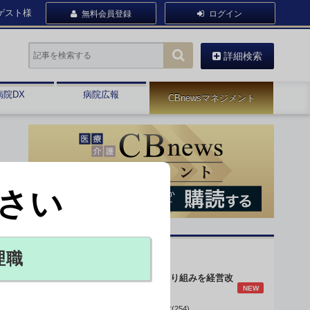
ゲスト様
無料会員登録
ログイン
詳細検索
病院DX
病院広報
CBnewsマネジメント
さい
オピニオン・人気連載
理職
身体的拘束最小化の取り組みを経営改
NEW
善に
データで読み解く病院経営(254)