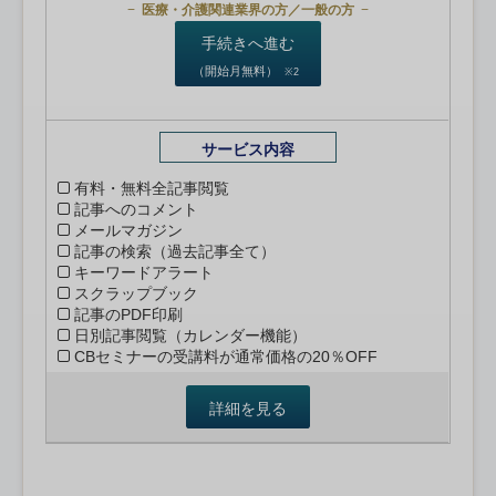
医療・介護関連業界の方／一般の方
手続きへ進む
（開始月無料）
※2
サービス内容
有料・無料全記事閲覧
記事へのコメント
メールマガジン
記事の検索（過去記事全て）
キーワードアラート
スクラップブック
記事のPDF印刷
日別記事閲覧（カレンダー機能）
CBセミナーの受講料が通常価格の20％OFF
詳細を見る