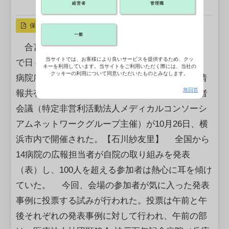
経営者
管理職
X ポスト
リンクをコピー
保存
一般
合言葉は「TTP（徹底的にパクる）」、手探り
当サイトでは、お客様により良いサービスを提供するため、クッ
で日々の業務に取り組む病院広報にヒントを―。
キーを利用しています。当サイトをご利用いただく際には、当社の
クッキーの利用について同意いただいたものとみなします。
病院広報実務者による病院広報実務者のための情
無回答
報共有・交流の場として、第20回病院広報実務者
会議（特定非営利活動法人メディカルコンソーシ
アムネットワークグループ主催）が10月26日、横
浜市内で開催された。【石川紗友里】 全国から
14病院の広報担当者が自院の取り組みを発表
（表）し、100人を超える参加者は熱心に耳を傾け
ていた。 今回、会場の参加者が気に入った発表
事例に投票する試みが行われた。投票は午前と午
後それぞれの発表事例に対して行われ、午前の部