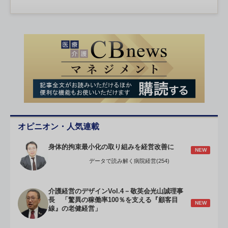
オピニオン・人気連載
身体的拘束最小化の取り組みを経営改善に
NEW
データで読み解く病院経営(254)
介護経営のデザインVol.4－敬英会光山誠理事
長 「驚異の稼働率100％を支える『顧客目
NEW
線』の老健経営」