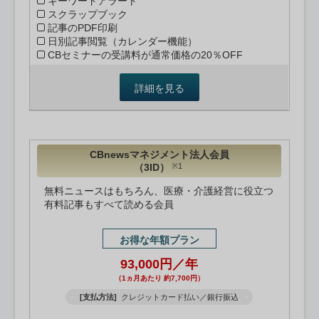
キーワードアラート
スクラップブック
記事のPDF印刷
日別記事閲覧（カレンダー機能）
CBセミナーの受講料が通常価格の20％OFF
詳細を見る
CBnewsマネジメント法人会員
（3ID）
※1
無料ニュースはもちろん、医療・介護経営に役立つ
有料記事もすべて読める会員
お得な年額プラン
93,000円／年
（1ヵ月あたり 約7,700円）
[支払方法]
クレジットカード払い／銀行振込