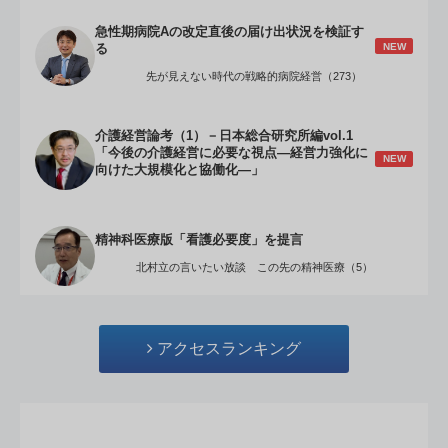
急性期病院Aの改定直後の届け出状況を検証す
NEW
る
先が見えない時代の戦略的病院経営（273）
介護経営論考（1）－日本総合研究所編vol.1
「今後の介護経営に必要な視点―経営力強化に
NEW
向けた大規模化と協働化―」
精神科医療版「看護必要度」を提言
北村立の言いたい放談 この先の精神医療（5）
アクセスランキング