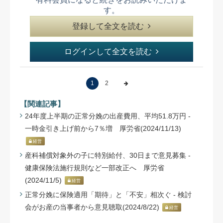
す。
登録して全文を読む
ログインして全文を読む
1
2
【関連記事】
24年度上半期の正常分娩の出産費用、平均51.8万円 -
一時金引き上げ前から7％増 厚労省(2024/11/13)
経営
産科補償対象外の子に特別給付、30日まで意見募集 -
健康保険法施行規則など一部改正へ 厚労省
(2024/11/5)
経営
正常分娩に保険適用「期待」と「不安」相次ぐ - 検討
会がお産の当事者から意見聴取(2024/8/22)
経営