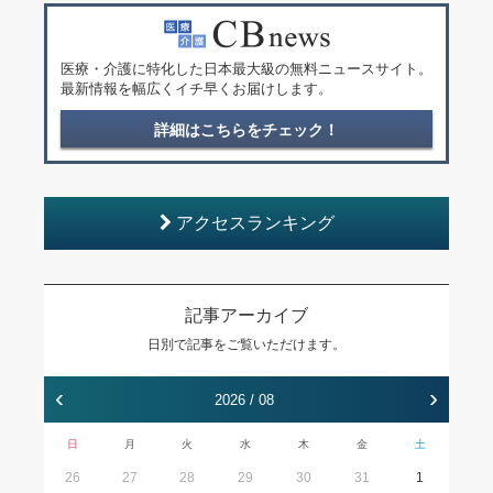
医療・介護に特化した日本最大級の無料ニュースサイト。
最新情報を幅広くイチ早くお届けします。
詳細はこちらをチェック！
アクセスランキング
記事アーカイブ
日別で記事をご覧いただけます。
‹
›
2026 / 08
日
月
火
水
木
金
土
26
27
28
29
30
31
1