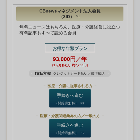
CBnewsマネジメント法人会員
（3ID）
※1
無料ニュースはもちろん、医療・介護経営に役立つ
有料記事もすべて読める会員
お得な年額プラン
93,000円／年
（1ヵ月あたり 約7,700円）
[支払方法]
クレジットカード払い／銀行振込
医療・介護に従事される方
手続きへ進む
（開始月無料）
※2
医療・介護関連業界の方／一般の方
手続きへ進む
（開始月無料）
※2