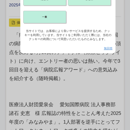
2025年05月07日 18:25
X ポスト
リンクをコピー
一般
保存
当サイトでは、お客様により良いサービスを提供するため、クッ
「病院広報アワード2025」大賞を目指し、全国
キーを利用しています。当サイトをご利用いただく際には、当社の
クッキーの利用について同意いただいたものとみなします。
の病院からのエントリーが続々と。“病院広報”の頂
無回答
点を決める7月16日のファイナル（東京ビッグサイ
ト）に向け、エントリー者の思いは熱い。今年で3
回目を迎える「病院広報アワード」への意気込み
を紹介する（随時掲載）。
医療法人財団愛泉会 愛知国際病院 法人事務部
諸石 史恵 様 広報誌の特性をとことん考えた2025
年度の「みなみやま」。1人部署を逆手にとってフ