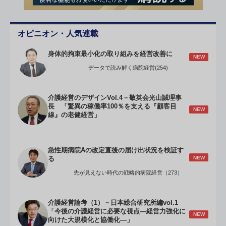
オピニオン・人気連載
身体的拘束最小化の取り組みを経営改善に
NEW
データで読み解く病院経営(254)
介護経営のデザインVol.4－敬英会光山誠理事
長 「驚異の稼働率100％を支える『顧客目
NEW
線』の老健経営」
急性期病院Aの改定直後の届け出状況を検証す
NEW
る
先が見えない時代の戦略的病院経営（273）
介護経営論考（1）－日本総合研究所編vol.1
「今後の介護経営に必要な視点―経営力強化に
NEW
向けた大規模化と協働化―」