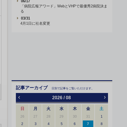
06/17
「病院広報アワード」WebとVHPで最優秀2病院決ま
る
03/31
4月1日に社名変更
記事アーカイブ
日別で記事をご覧いただけます。
‹
›
2026 / 08
日
月
火
水
木
金
土
26
27
28
29
30
31
1
2
3
4
5
6
7
8