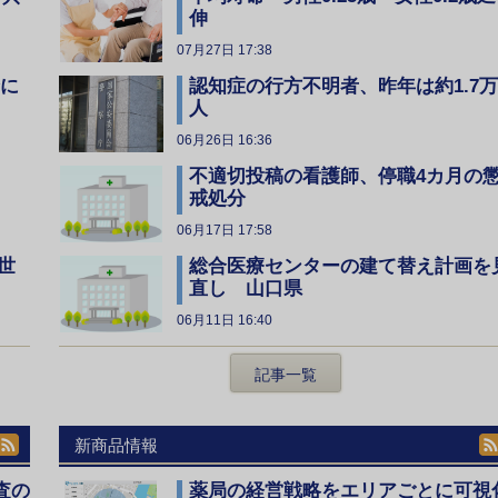
伸
07月27日 17:38
全に
認知症の行方不明者、昨年は約1.7万
人
06月26日 16:36
不適切投稿の看護師、停職4カ月の
戒処分
06月17日 17:58
総合医療センターの建て替え計画を
世
直し 山口県
06月11日 16:40
記事一覧
新商品情報
査の
薬局の経営戦略をエリアごとに可視