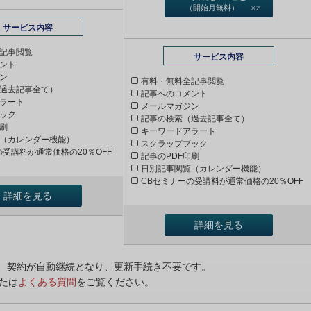
（開始月無料）
※2
サービス内容
記事閲覧
サービス内容
ント
ン
有料・無料全記事閲覧
過去記事全て）
記事へのコメント
ラート
メールマガジン
ック
記事の検索（過去記事全て）
印刷
キーワードアラート
（カレンダー機能）
スクラップブック
の受講料が通常価格の20％OFF
記事のPDF印刷
日別記事閲覧（カレンダー機能）
CBセミナーの受講料が通常価格の20％OFF
詳細を見る
詳細を見る
ンは、契約が自動継続となり、更新手続き不要です。
たは
よくある質問
をご覧ください。