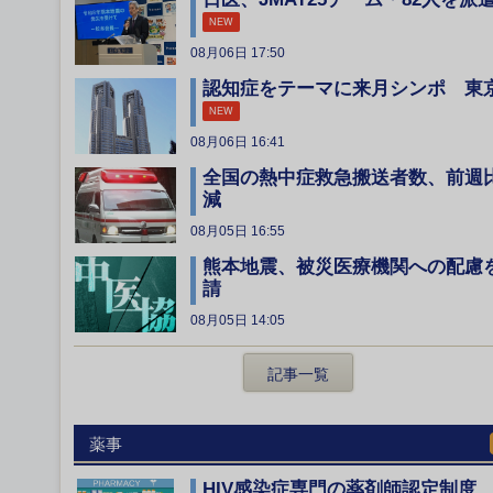
NEW
08月06日 17:50
認知症をテーマに来月シンポ 東
NEW
08月06日 16:41
全国の熱中症救急搬送者数、前週
減
08月05日 16:55
熊本地震、被災医療機関への配慮
請
08月05日 14:05
記事一覧
薬事
HIV感染症専門の薬剤師認定制度