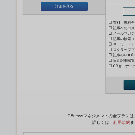
詳細を見る
有料・無料全
記事へのコメ
メールマガジ
記事の検索（
キーワードア
スクラップブ
記事のPDF
日別記事閲覧
CBセミナー
CBnewsマネジメントの全プラ
詳しくは、
利用規約
ま