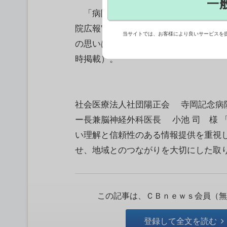
一
「病院広報アワード2025」大賞を目
院広報”の頂点を決める7月16日のフ
当サイトでは、お客様により良いサービスを
の思いは熱い。今年で3回目を迎える
時掲載）。
社会医療法人社団陽正会 寺岡記念病
ー長兼脳神経外科医長 小池 司 様 
い理解と信頼性のある情報提供を重視
せ、地域とのつながりを大切にした取り.
この記事は、ＣＢｎｅｗｓ会員（無
登録して全文を読む