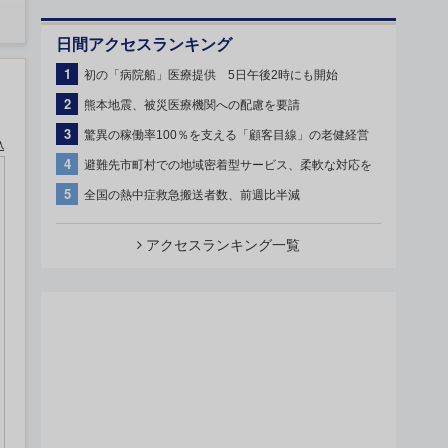
日間アクセスランキング
1
初の「病院船」医療提供 5日午後2時にも開始
2
熊本地震、被災医療機関への配慮を要請
3
驚異の稼働率100％を支える「顧客目線」の老健経営
込
4
避難先市町村での地域密着型サービス、柔軟な対応を
5
全国の熱中症救急搬送者数、前週比半減
アクセスランキング一覧