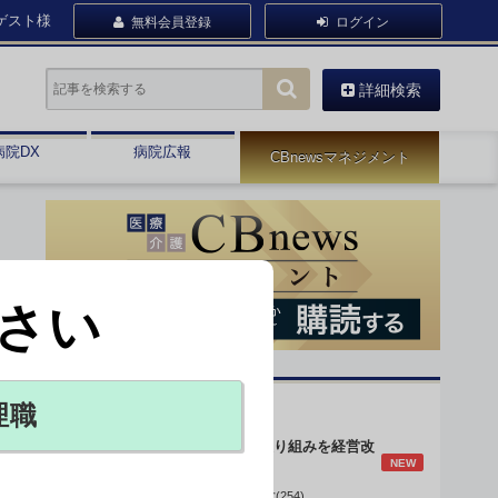
ゲスト様
無料会員登録
ログイン
詳細検索
病院DX
病院広報
CBnewsマネジメント
さい
オピニオン・人気連載
理職
身体的拘束最小化の取り組みを経営改
NEW
善に
データで読み解く病院経営(254)