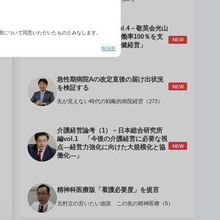
介護経営のデザインVol.4－敬英会光山
用について同意いただいたものとみなします。
誠理事長 「驚異の稼働率100％を支
NEW
える『顧客目線』の老健経営」
無回答
急性期病院Aの改定直後の届け出状況
NEW
を検証する
先が見えない時代の戦略的病院経営（273）
介護経営論考（1）－日本総合研究所
編vol.1 「今後の介護経営に必要な視
NEW
点―経営力強化に向けた大規模化と協
働化―」
精神科医療版「看護必要度」を提言
北村立の言いたい放談 この先の精神医療（5）