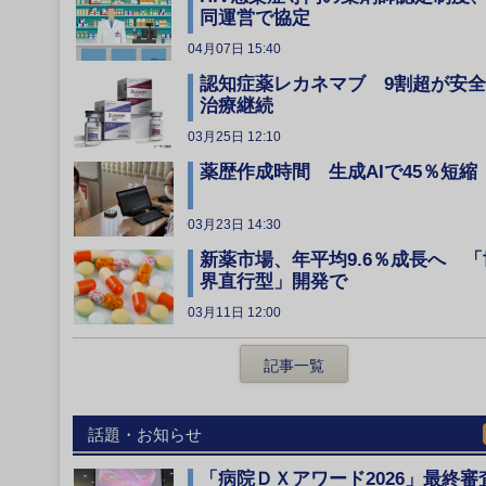
同運営で協定
04月07日 15:40
認知症薬レカネマブ 9割超が安
治療継続
03月25日 12:10
薬歴作成時間 生成AIで45％短縮
03月23日 14:30
新薬市場、年平均9.6％成長へ 「
界直行型」開発で
03月11日 12:00
記事一覧
話題・お知らせ
「病院ＤＸアワード2026」最終審