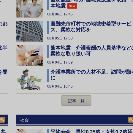
本地震
NEW
08月06日 17:45
京都
避難先市町村での地域密着型サービ
ス、柔軟な対応を
08月05日 17:50
比半
熊本地震 介護報酬の人員基準など
柔軟な取り扱い可
08月04日 17:39
を要
介護事業所での人材不足、訪問が顕
に
08月04日 16:45
記事一覧
社会
、共
平均寿命 男性0.25歳・女性0.2歳延