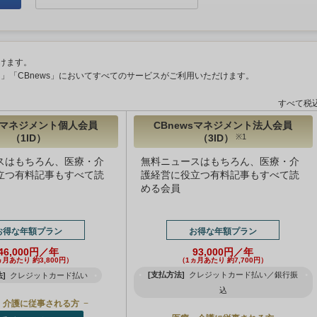
けます。
ント」「CBnews」においてすべてのサービスがご利用いただけます。
すべて税
wsマネジメント個人会員
CBnewsマネジメント法人会員
（1ID）
（3ID）
※1
スはもちろん、医療・介
無料ニュースはもちろん、医療・介
立つ有料記事もすべて読
護経営に役立つ有料記事もすべて読
める会員
お得な年額プラン
お得な年額プラン
46,000円／年
93,000円／年
ヵ月あたり 約3,800円）
（1ヵ月あたり 約7,700円）
[支払方法]
クレジットカード払い／銀行振
]
クレジットカード払い
込
・介護に従事される方