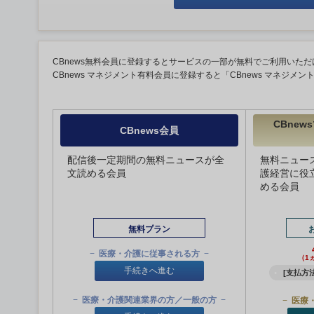
CBnews無料会員に登録するとサービスの一部が無料でご利用いただ
CBnews マネジメント有料会員に登録すると「CBnews マネジメ
CBne
CBnews会員
配信後一定期間の無料ニュースが全
無料ニュー
文読める会員
護経営に役
める会員
無料プラン
医療・介護に従事される方
（1
手続きへ進む
[支払方法
医療・介護関連業界の方／一般の方
医療