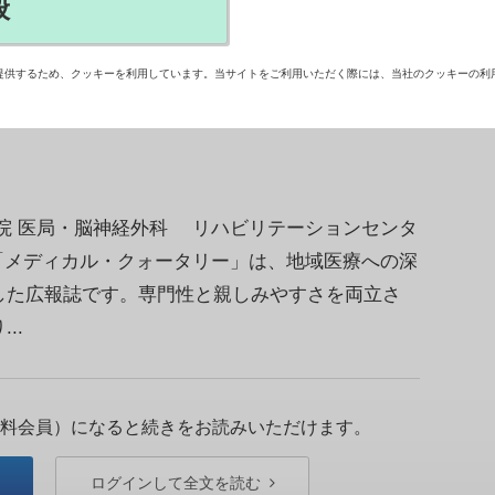
般
指し、全国の病院からのエントリーが続々と。“病
ァイナル（東京ビッグサイト）に向け、エントリー者
提供するため、クッキーを利用しています。当サイトをご利用いただく際には、当社のクッキーの利
「病院広報アワード」への意気込みを紹介する（随
院 医局・脳神経外科 リハビリテーションセンタ
「メディカル・クォータリー」は、地域医療への深
した広報誌です。専門性と親しみやすさを両立さ
..
料会員）になると続きをお読みいただけます。
ログインして全文を読む