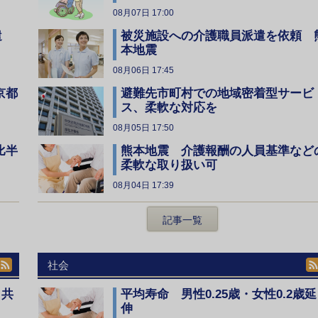
08月07日 17:00
遣
被災施設への介護職員派遣を依頼 
本地震
08月06日 17:45
京都
避難先市町村での地域密着型サービ
ス、柔軟な対応を
08月05日 17:50
比半
熊本地震 介護報酬の人員基準など
柔軟な取り扱い可
08月04日 17:39
記事一覧
社会
、共
平均寿命 男性0.25歳・女性0.2歳延
伸