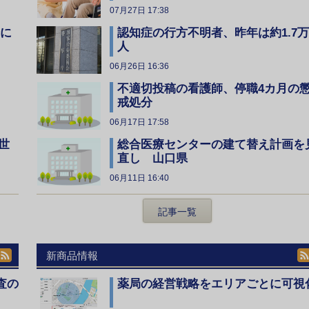
07月27日 17:38
全に
認知症の行方不明者、昨年は約1.7万
人
06月26日 16:36
不適切投稿の看護師、停職4カ月の
戒処分
06月17日 17:58
総合医療センターの建て替え計画を
世
直し 山口県
06月11日 16:40
記事一覧
新商品情報
査の
薬局の経営戦略をエリアごとに可視