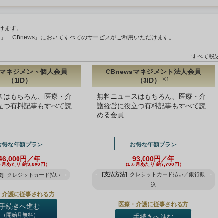
けます。
ント」「CBnews」においてすべてのサービスがご利用いただけます。
すべて税
wsマネジメント個人会員
CBnewsマネジメント法人会員
（1ID）
（3ID）
※1
スはもちろん、医療・介
無料ニュースはもちろん、医療・介
立つ有料記事もすべて読
護経営に役立つ有料記事もすべて読
める会員
お得な年額プラン
お得な年額プラン
46,000円／年
93,000円／年
ヵ月あたり 約3,800円）
（1ヵ月あたり 約7,700円）
[支払方法]
クレジットカード払い／銀行振
]
クレジットカード払い
込
・介護に従事される方
医療・介護に従事される方
手続きへ進む
（開始月無料）
手続きへ進む