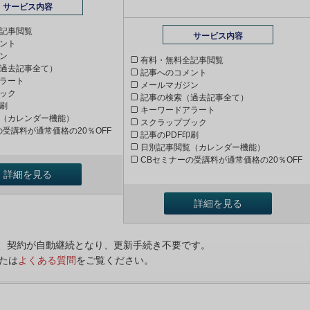
サービス内容
記事閲覧
サービス内容
ント
ン
有料・無料全記事閲覧
過去記事全て）
記事へのコメント
ラート
メールマガジン
ック
記事の検索（過去記事全て）
印刷
キーワードアラート
（カレンダー機能）
スクラップブック
の受講料が通常価格の20％OFF
記事のPDF印刷
日別記事閲覧（カレンダー機能）
CBセミナーの受講料が通常価格の20％OFF
詳細を見る
詳細を見る
ンは、契約が自動継続となり、更新手続き不要です。
たは
よくある質問
をご覧ください。