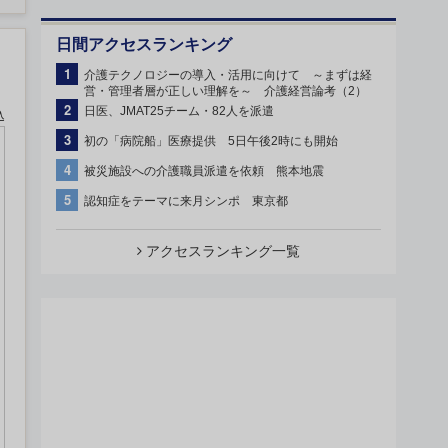
日間アクセスランキング
1
介護テクノロジーの導入・活用に向けて ～まずは経
営・管理者層が正しい理解を～ 介護経営論考（2）
2
日医、JMAT25チーム・82人を派遣
込
3
初の「病院船」医療提供 5日午後2時にも開始
4
被災施設への介護職員派遣を依頼 熊本地震
5
認知症をテーマに来月シンポ 東京都
アクセスランキング一覧