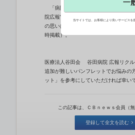
一
「病院広報アワード2025」大賞を目
院広報”の頂点を決める7月16日のフ
当サイトでは、お客様により良いサービスを
の思いは熱い。今年で3回目を迎える
時掲載）。
医療法人谷田会 谷田病院 広報リクル
追加が難しいパンフレットでお悩みの
ット」を参考にしていただければ幸いです
この記事は、ＣＢｎｅｗｓ会員（無
登録して全文を読む