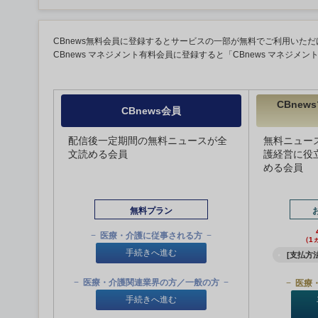
CBnews無料会員に登録するとサービスの一部が無料でご利用いただ
CBnews マネジメント有料会員に登録すると「CBnews マネジメ
CBne
CBnews会員
配信後一定期間の無料ニュースが全
無料ニュー
文読める会員
護経営に役
める会員
無料プラン
医療・介護に従事される方
（1
手続きへ進む
[支払方法
医療・介護関連業界の方／一般の方
医療
手続きへ進む