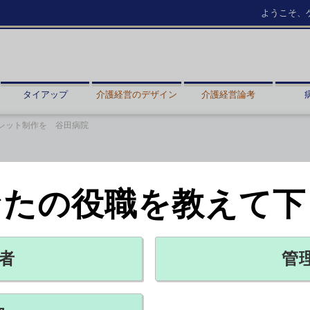
ようこそ、
タイアップ
介護経営のデザイン
介護経営論考
レット制作を 谷田病院
なたの役職を教えて下
作を 谷田病院
トリー紹介（78）【VHP部門】
者
管
X ポスト
リンクをコピー