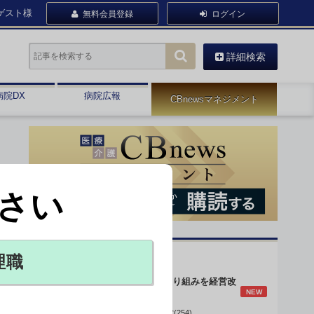
ゲスト様
無料会員登録
ログイン
詳細検索
病院DX
病院広報
CBnewsマネジメント
さい
オピニオン・人気連載
理職
身体的拘束最小化の取り組みを経営改
NEW
善に
データで読み解く病院経営(254)