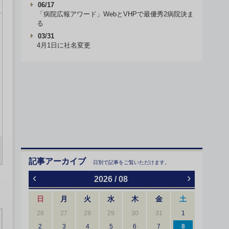
06/17
「病院広報アワード」WebとVHPで最優秀2病院決ま
る
03/31
4月1日に社名変更
記事アーカイブ
日別で記事をご覧いただけます。
‹
›
2026 / 08
日
月
火
水
木
金
土
26
27
28
29
30
31
1
2
3
4
5
6
7
8