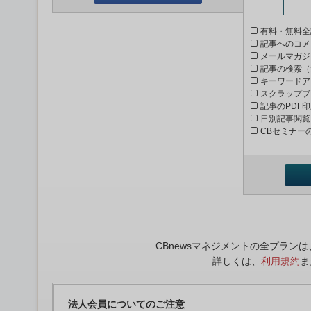
有料・無料全
記事へのコメ
メールマガジ
記事の検索（
キーワードア
スクラップブ
記事のPDF
日別記事閲覧
CBセミナー
CBnewsマネジメントの全プラ
詳しくは、
利用規約
ま
法人会員についてのご注意