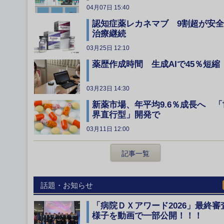
04月07日 15:40
認知症薬レカネマブ 9割超が安
治療継続
03月25日 12:10
薬歴作成時間 生成AIで45％短縮
03月23日 14:30
新薬市場、年平均9.6％成長へ 「
界直行型」開発で
03月11日 12:00
記事一覧
話題・お知らせ
「病院ＤＸアワード2026」最終審
様子を動画で一部公開！！！