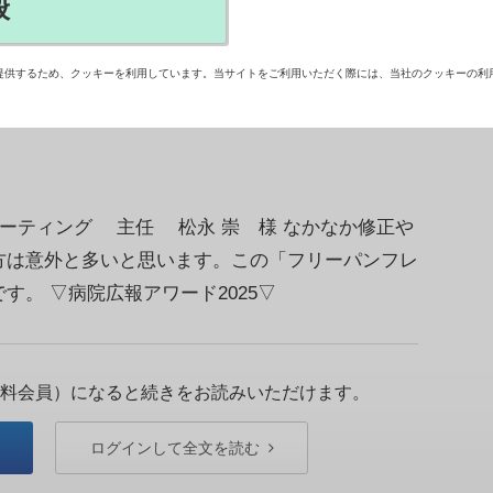
般
指し、全国の病院からのエントリーが続々と。“病
ァイナル（東京ビッグサイト）に向け、エントリー者
提供するため、クッキーを利用しています。当サイトをご利用いただく際には、当社のクッキーの利
「病院広報アワード」への意気込みを紹介する（随
ーティング 主任 松永 崇 様 なかなか修正や
方は意外と多いと思います。この「フリーパンフレ
。 ▽病院広報アワード2025▽
料会員）になると続きをお読みいただけます。
ログインして全文を読む