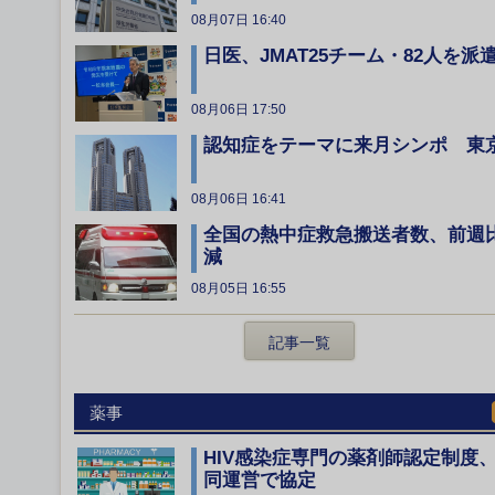
08月07日 16:40
日医、JMAT25チーム・82人を派
08月06日 17:50
認知症をテーマに来月シンポ 東
08月06日 16:41
全国の熱中症救急搬送者数、前週
減
08月05日 16:55
記事一覧
薬事
HIV感染症専門の薬剤師認定制度
同運営で協定