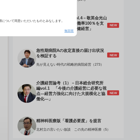
介護経営のデザインVol.4－敬英会光山
用について同意いただいたものとみなします。
誠理事長 「驚異の稼働率100％を支
NEW
える『顧客目線』の老健経営」
無回答
急性期病院Aの改定直後の届け出状況
NEW
を検証する
先が見えない時代の戦略的病院経営（273）
介護経営論考（1）－日本総合研究所
編vol.1 「今後の介護経営に必要な視
NEW
点―経営力強化に向けた大規模化と協
働化―」
精神科医療版「看護必要度」を提言
北村立の言いたい放談 この先の精神医療（5）