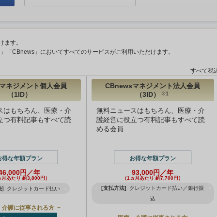
けます。
ント」「CBnews」においてすべてのサービスがご利用いただけます。
すべて税
wsマネジメント個人会員
CBnewsマネジメント法人会員
（1ID）
（3ID）
※1
スはもちろん、医療・介
無料ニュースはもちろん、医療・介
立つ有料記事もすべて読
護経営に役立つ有料記事もすべて読
める会員
お得な年額プラン
お得な年額プラン
46,000円／年
93,000円／年
ヵ月あたり 約3,800円）
（1ヵ月あたり 約7,700円）
[支払方法]
クレジットカード払い／銀行振
]
クレジットカード払い
込
・介護に従事される方