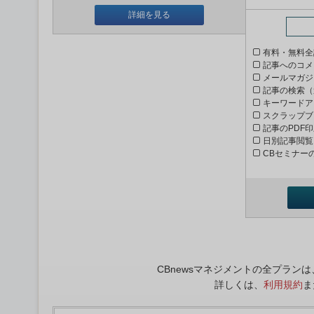
詳細を見る
有料・無料全
記事へのコメ
メールマガジ
記事の検索（
キーワードア
スクラップブ
記事のPDF
日別記事閲覧
CBセミナー
CBnewsマネジメントの全プラ
詳しくは、
利用規約
ま