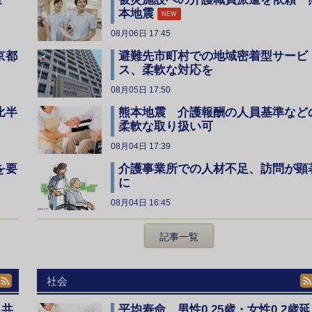
本地震
NEW
08月06日 17:45
京都
避難先市町村での地域密着型サービ
ス、柔軟な対応を
08月05日 17:50
比半
熊本地震 介護報酬の人員基準など
柔軟な取り扱い可
08月04日 17:39
を要
介護事業所での人材不足、訪問が顕
に
08月04日 16:45
記事一覧
社会
、共
平均寿命 男性0.25歳・女性0.2歳延