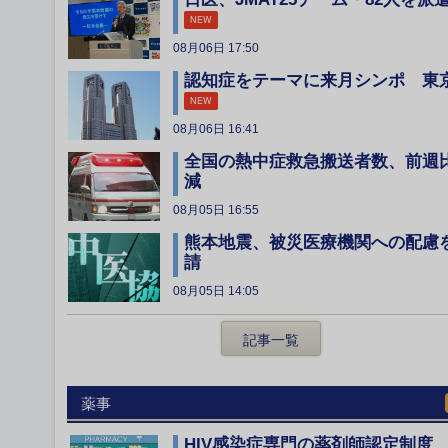
NEW
08月06日 17:50
認知症をテーマに来月シンポ 東
NEW
08月06日 16:41
全国の熱中症救急搬送者数、前週
減
08月05日 16:55
熊本地震、被災医療機関への配慮
請
08月05日 14:05
記事一覧
薬事
HIV感染症専門の薬剤師認定制度