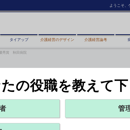
ようこそ、
タイアップ
介護経営のデザイン
介護経営論考
優秀賞 秋田病院
なたの役職を教えて下
秋田病院
トリー紹介（81）【VHP部門】
者
管
X ポスト
リンクをコピー