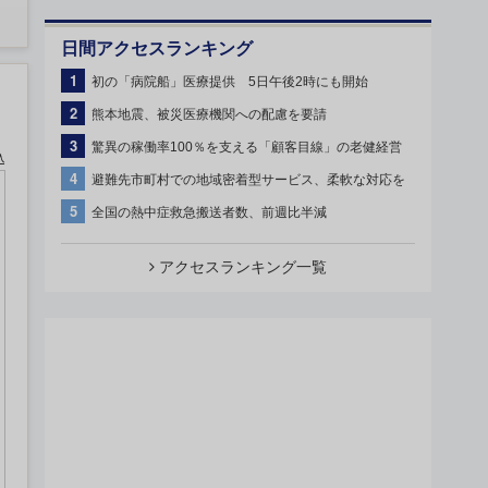
日間アクセスランキング
1
初の「病院船」医療提供 5日午後2時にも開始
2
熊本地震、被災医療機関への配慮を要請
3
驚異の稼働率100％を支える「顧客目線」の老健経営
込
4
避難先市町村での地域密着型サービス、柔軟な対応を
5
全国の熱中症救急搬送者数、前週比半減
アクセスランキング一覧