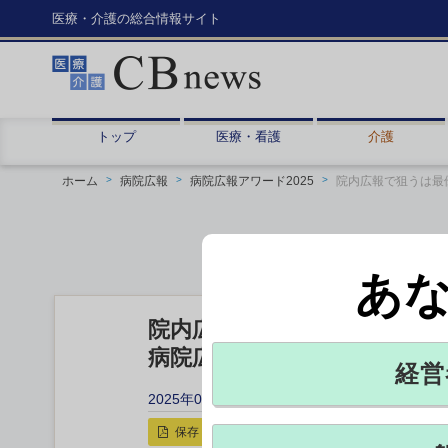
医療・介護の総合情報サイト
トップ
医療・看護
介護
ホーム
病院広報
病院広報アワード2025
院内広報で狙うは最
あ
院内広報で狙うは最優秀賞 
病院広報アワード2025 エン
経営
2025年05月13日 14:50
保存
印刷用