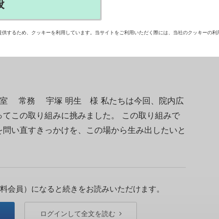
般
指し、全国の病院からのエントリーが続々と。“病
ァイナル（東京ビッグサイト）に向け、エントリー者
提供するため、クッキーを利用しています。当サイトをご利用いただく際には、当社のクッキーの利
「病院広報アワード」への意気込みを紹介する（随
室 常務 宇塚 明生 様 私たちは今回、院内広
ってこの取り組みに挑みました。 この取り組みで
を問い直すきっかけを、この場から生み出したいと
料会員）になると続きをお読みいただけます。
ログインして全文を読む