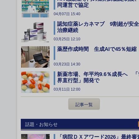
同運営で協定
04月07日 15:40
認知症薬レカネマブ 9割超が安
治療継続
03月25日 12:10
薬歴作成時間 生成AIで45％短縮
03月23日 14:30
新薬市場、年平均9.6％成長へ 「
界直行型」開発で
03月11日 12:00
記事一覧
話題・お知らせ
「病院ＤＸアワード2026」最終審