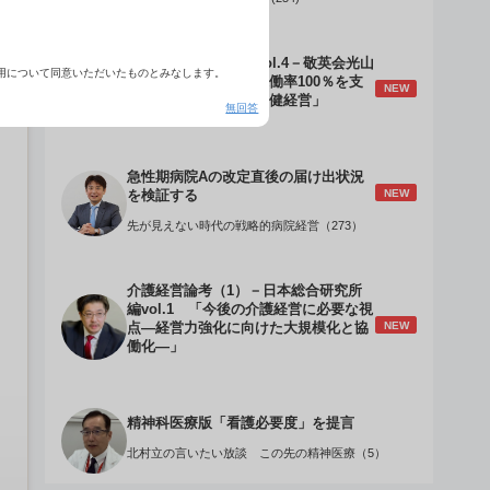
介護経営のデザインVol.4－敬英会光山
用について同意いただいたものとみなします。
誠理事長 「驚異の稼働率100％を支
NEW
える『顧客目線』の老健経営」
無回答
急性期病院Aの改定直後の届け出状況
NEW
を検証する
先が見えない時代の戦略的病院経営（273）
介護経営論考（1）－日本総合研究所
編vol.1 「今後の介護経営に必要な視
NEW
点―経営力強化に向けた大規模化と協
働化―」
精神科医療版「看護必要度」を提言
北村立の言いたい放談 この先の精神医療（5）