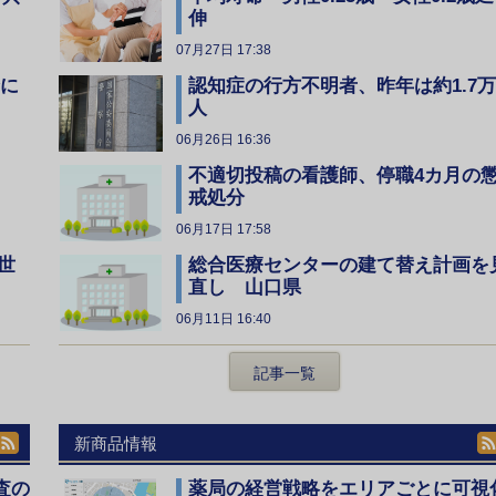
伸
07月27日 17:38
全に
認知症の行方不明者、昨年は約1.7万
人
06月26日 16:36
不適切投稿の看護師、停職4カ月の
戒処分
06月17日 17:58
総合医療センターの建て替え計画を
世
直し 山口県
06月11日 16:40
記事一覧
新商品情報
査の
薬局の経営戦略をエリアごとに可視