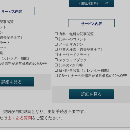
（開始月無料）
※2
サービス内容
記事閲覧
サービス内容
ント
ン
有料・無料全記事閲覧
過去記事全て）
記事へのコメント
ラート
メールマガジン
ック
記事の検索（過去記事全て）
印刷
キーワードアラート
（カレンダー機能）
スクラップブック
の受講料が通常価格の20％OFF
記事のPDF印刷
日別記事閲覧（カレンダー機能）
CBセミナーの受講料が通常価格の20％OFF
詳細を見る
詳細を見る
ンは、契約が自動継続となり、更新手続き不要です。
たは
よくある質問
をご覧ください。