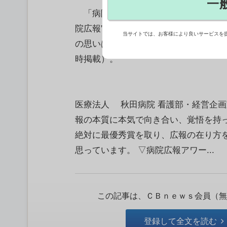
一
「病院広報アワード2025」大賞を目
院広報”の頂点を決める7月16日のフ
当サイトでは、お客様により良いサービスを
の思いは熱い。今年で3回目を迎える
時掲載）。
医療法人 秋田病院 看護部・経営企画
報の本質に本気で向き合い、覚悟を持
絶対に最優秀賞を取り、広報の在り方
思っています。 ▽病院広報アワー...
この記事は、ＣＢｎｅｗｓ会員（無
登録して全文を読む