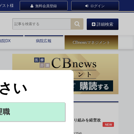
ゲスト様
無料会員登録
ログイン
詳細検索
病院DX
病院広報
CBnewsマネジメント
さい
オピニオン・人気連載
理職
身体的拘束最小化の取り組みを経営改
NEW
善に
データで読み解く病院経営(254)