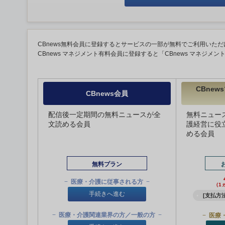
CBnews無料会員に登録するとサービスの一部が無料でご利用いただ
CBnews マネジメント有料会員に登録すると「CBnews マネジメ
CBne
CBnews会員
配信後一定期間の無料ニュースが全
無料ニュー
文読める会員
護経営に役
める会員
無料プラン
医療・介護に従事される方
（1
手続きへ進む
[支払方法
医療・介護関連業界の方／一般の方
医療