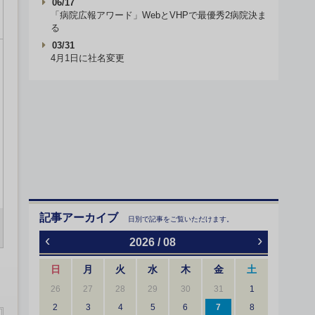
06/17
「病院広報アワード」WebとVHPで最優秀2病院決ま
る
03/31
4月1日に社名変更
記事アーカイブ
日別で記事をご覧いただけます。
‹
›
2026 / 08
日
月
火
水
木
金
土
26
27
28
29
30
31
1
2
3
4
5
6
7
8