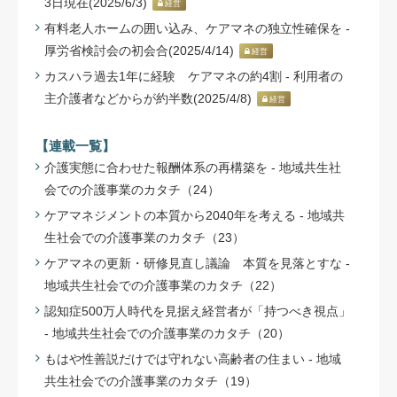
3日現在(2025/6/3)
経営
有料老人ホームの囲い込み、ケアマネの独立性確保を -
厚労省検討会の初会合(2025/4/14)
経営
カスハラ過去1年に経験 ケアマネの約4割 - 利用者の
主介護者などからが約半数(2025/4/8)
経営
【連載一覧】
介護実態に合わせた報酬体系の再構築を - 地域共生社
会での介護事業のカタチ（24）
ケアマネジメントの本質から2040年を考える - 地域共
生社会での介護事業のカタチ（23）
ケアマネの更新・研修見直し議論 本質を見落とすな -
地域共生社会での介護事業のカタチ（22）
認知症500万人時代を見据え経営者が「持つべき視点」
- 地域共生社会での介護事業のカタチ（20）
もはや性善説だけでは守れない高齢者の住まい - 地域
共生社会での介護事業のカタチ（19）